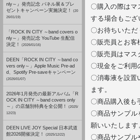
nly～』発売記念 パネル展＆プレ
〇購入の際はマ
ゼントキャンペーン実施決定！
(20
する場合もござ
26/01/19)
〇お待ちいただ
「ROCK IN CITY ～band covers o
nly～」発売記念 YouTube 生配信
〇販売員とお客
決定！
(2026/01/16)
〇販売員はマス
DEEN「ROCK IN CITY ～band co
〇現金をご利用
vers only～」Apple Music Pre-ad
d、Spotify Pre-saveキャンペーン
〇消毒液を設置
(2026/01/07)
ます。
2026年1月発売の最新アルバム「R
OCK IN CITY ～band covers only
〇商品購入後も
～」の店舗別特典を全公開！
(2025/
〇商品サンプル
12/23)
願いいたします
DEEN LIVE JOY Special 日本武道
館2026開催決定！
(2025/12/22)
〇商品サンプル