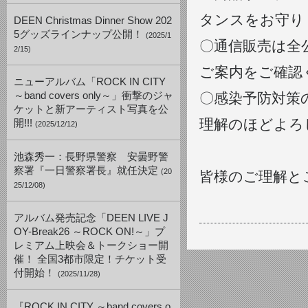
タンスをお守り
DEEN Christmas Dinner Show 202
5グッズラインナップ公開！
(2025/1
〇通信販売は全
2/15)
ご案内をご確認
ニューアルバム「ROCK IN CITY
～band covers only～」衝撃のジャ
〇感染予防対策
ケットと新アーティスト写真を公
理解のほどよろ
開!!!
(2025/12/12)
池森秀一：長野県警察 安曇野警
察署『一日警察署長』就任決定
(20
皆様のご理解と
25/12/08)
アルバム発売記念「DEEN LIVE J
OY-Break26 ～ROCK ON!～」プ
レミアム上映会＆トークショー開
催！ 全国3都市限定！チケット受
付開始！
(2025/11/28)
『ROCK IN CITY ～band covers o