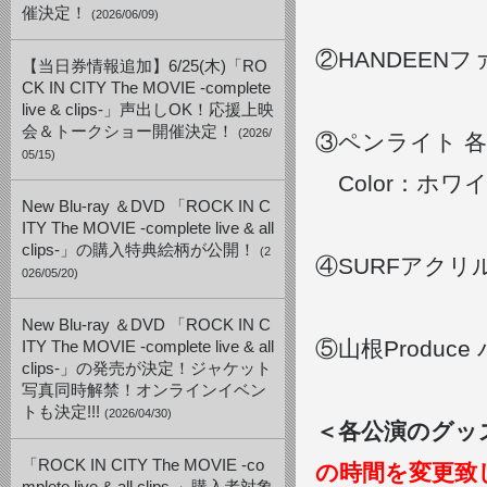
催決定！
(2026/06/09)
②HANDEENファ
【当日券情報追加】6/25(木)「RO
CK IN CITY The MOVIE -complete
live & clips-」声出しOK！応援上映
会＆トークショー開催決定！
(2026/
③ペンライト 各¥
05/15)
Color：ホワイ
New Blu-ray ＆DVD 「ROCK IN C
ITY The MOVIE -complete live & all
clips-」の購入特典絵柄が公開！
(2
④SURFアクリル
026/05/20)
New Blu-ray ＆DVD 「ROCK IN C
⑤山根
Produce
ITY The MOVIE -complete live & all
clips-」の発売が決定！ジャケット
写真同時解禁！オンラインイベン
トも決定!!!
(2026/04/30)
＜各公演のグッ
「ROCK IN CITY The MOVIE -co
の時間を変更致