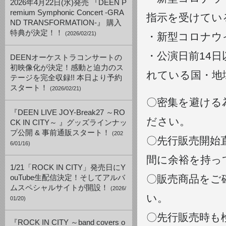
2026年4月22日(水)発売 『DEEN P
remium Symphonic Concert -GRA
指示を受けてい
ND TRANSFORMATION-』 購入
特典が決定！！
(2026/02/21)
・新型コロナウ
・公演日前14
DEENオーケストラコンサートの
初映像化が決定！感動と迫力のス
れている国・地
テージを完全収録!! 本日より予約
スタート！
(2026/02/21)
〇密集を避ける
『DEEN LIVE JOY-Break27 ～RO
ださい。
CK IN CITY～ 』グッズラインナッ
プ公開 & 事前通販スタート！
(202
〇先行販売開始
6/01/16)
間に余裕を持っ
1/21「ROCK IN CITY」発売日にY
〇販売商品をご
ouTube生配信決定！そしてアルバ
ムスペシャルサイトが開設！
(2026/
い。
01/20)
〇先行販売時も
『ROCK IN CITY ～band covers o