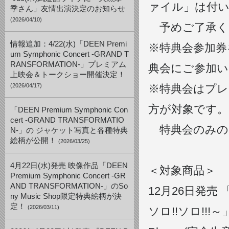
ァイル」は付
季さん」友情出演決定のお知らせ
(2026/04/10)
予めご了承く
情報追加：4/22(水)「DEEN Premi
※特典会参加券
um Symphonic Concert -GRAND T
RANSFORMATION-」プレミアム
典会にご参加
上映会＆トークショー開催決定！
(2026/04/17)
※特典会はプレ
方が対象です。
「DEEN Premium Symphonic Con
cert -GRAND TRANSFORMATIO
特典会のみの
N-」の ジャケット写真と各種特典
絵柄が公開！
(2026/03/25)
4月22日(水)発売 映像作品「DEEN
＜対象商品＞
Premium Symphonic Concert -GR
AND TRANSFORMATION-」のSo
12月26日発売 「
ny Music Shop限定特典絵柄が決
定！
(2026/03/11)
ソロ!!ソロ!!!～