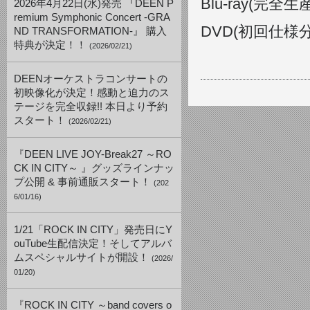
Blu-ray(完全
2026年4月22日(水)発売 『DEEN P
remium Symphonic Concert -GRA
DVD(初回仕様分)
ND TRANSFORMATION-』 購入
特典が決定！！
(2026/02/21)
DEENオーケストラコンサートの
初映像化が決定！感動と迫力のス
テージを完全収録!! 本日より予約
スタート！
(2026/02/21)
『DEEN LIVE JOY-Break27 ～RO
CK IN CITY～ 』グッズラインナッ
プ公開 & 事前通販スタート！
(202
6/01/16)
1/21「ROCK IN CITY」発売日にY
ouTube生配信決定！そしてアルバ
ムスペシャルサイトが開設！
(2026/
01/20)
『ROCK IN CITY ～band covers o