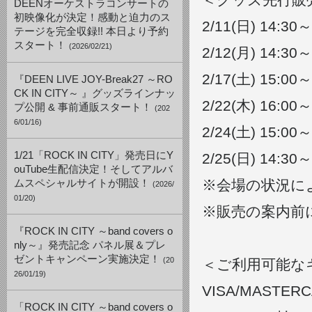
DEENオーケストラコンサートの
初映像化が決定！感動と迫力のス
2/11(日) 14:30～
テージを完全収録!! 本日より予約
スタート！
(2026/02/21)
2/12(月) 14:30
2/17(土) 15:00～
『DEEN LIVE JOY-Break27 ～RO
CK IN CITY～ 』グッズラインナッ
2/22(木) 16:00～
プ公開 & 事前通販スタート！
(202
6/01/16)
2/24(土) 15:00
1/21「ROCK IN CITY」発売日にY
2/25(日) 14:30～1
ouTube生配信決定！そしてアルバ
※会場の状況に
ムスペシャルサイトが開設！
(2026/
01/20)
※販売の案内前
『ROCK IN CITY ～band covers o
nly～』発売記念 パネル展＆プレ
ゼントキャンペーン実施決定！
(20
＜ご利用可能な
26/01/19)
VISA/MASTERCAR
「ROCK IN CITY ～band covers o