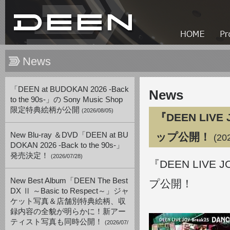
News
「DEEN at BUDOKAN 2026 -Back
News
to the 90s-」の Sony Music Shop
限定特典絵柄が公開
(2026/08/05)
『DEEN LIVE
New Blu-ray ＆DVD「DEEN at BU
ップ公開！
(20
DOKAN 2026 -Back to the 90s-」
発売決定！
(2026/07/28)
『DEEN LIVE 
New Best Album「DEEN The Best
プ公開！
DX Ⅱ ～Basic to Respect～」ジャ
ケット写真＆店舗別特典絵柄、収
録内容の全貌が明らかに！新アー
ティスト写真も同時公開！
(2026/07/