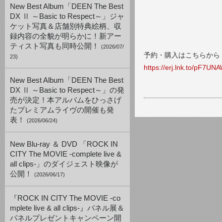
New Best Album「DEEN The Best
DX Ⅱ ～Basic to Respect～」ジャ
ケット写真＆店舗別特典絵柄、収
録内容の全貌が明らかに！新アー
ティスト写真も同時公開！
(2026/07/
予約・購入はこちらから
23)
https://erj.lnk.to/pF7UN
New Best Album「DEEN The Best
DX Ⅱ ～Basic to Respect～」の発
売が決定！本アルバムをひっさげ
たプレミアムライヴの開催も発
表！
(2026/06/24)
New Blu-ray ＆ DVD 「ROCK IN
CITY The MOVIE -complete live &
all clips-」のダイジェスト映像が
公開！
(2026/06/17)
『ROCK IN CITY The MOVIE -co
mplete live & all clips-』パネル展＆
パネルプレゼントキャンペーン開