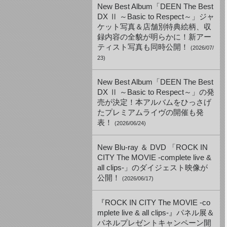
New Best Album「DEEN The Best
DX Ⅱ ～Basic to Respect～」ジャ
ケット写真＆店舗別特典絵柄、収
録内容の全貌が明らかに！新アー
ティスト写真も同時公開！
(2026/07/
23)
New Best Album「DEEN The Best
DX Ⅱ ～Basic to Respect～」の発
売が決定！本アルバムをひっさげ
たプレミアムライヴの開催も発
表！
(2026/06/24)
New Blu-ray ＆ DVD 「ROCK IN
CITY The MOVIE -complete live &
all clips-」のダイジェスト映像が
公開！
(2026/06/17)
『ROCK IN CITY The MOVIE -co
mplete live & all clips-』パネル展＆
パネルプレゼントキャンペーン開