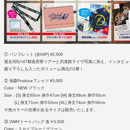
① パンフレット (全64P) ¥2,500
過去3回の47都道府県ツアーと武道館ライヴ写真に加え、インタビ
撮り下ろしも入ったボリューム満点の1冊！
② 池森Produce Tシャツ ¥3,000
Color：NEW ブラック
Size：[S] 身丈65cm 身巾47cm [M] 身丈68cm 身巾50cm
[L] 身丈71cm 身巾53cm [XL] 身丈74cm 身巾56cm
※他カラーの在庫があるサイズは販売いたします。
③ 2WAYトートバッグ 各￥5,500
Color：スカイブルー / グリーン