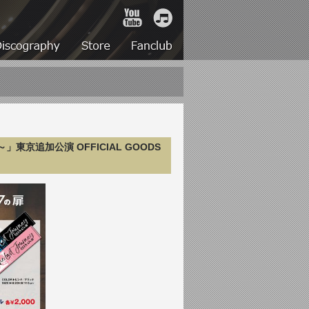
YouTube
iTunes
Live
Discography
Store
Fanclub
の扉～」東京追加公演 OFFICIAL GOODS