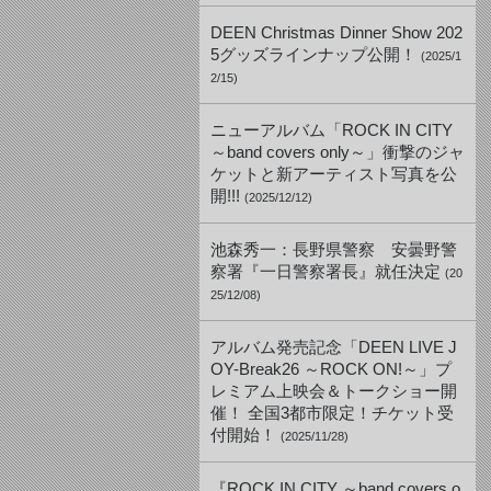
DEEN Christmas Dinner Show 202
5グッズラインナップ公開！
(2025/1
2/15)
ニューアルバム「ROCK IN CITY
～band covers only～」衝撃のジャ
ケットと新アーティスト写真を公
開!!!
(2025/12/12)
池森秀一：長野県警察 安曇野警
察署『一日警察署長』就任決定
(20
25/12/08)
アルバム発売記念「DEEN LIVE J
OY-Break26 ～ROCK ON!～」プ
レミアム上映会＆トークショー開
催！ 全国3都市限定！チケット受
付開始！
(2025/11/28)
『ROCK IN CITY ～band covers o