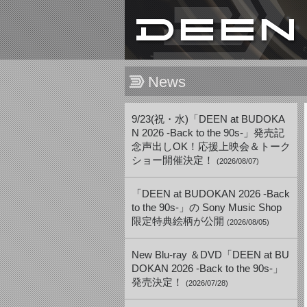
News
9/23(祝・水)「DEEN at BUDOKA
N 2026 -Back to the 90s-」発売記
念声出しOK！応援上映会＆トーク
ショー開催決定！
(2026/08/07)
「DEEN at BUDOKAN 2026 -Back
to the 90s-」の Sony Music Shop
限定特典絵柄が公開
(2026/08/05)
New Blu-ray ＆DVD「DEEN at BU
DOKAN 2026 -Back to the 90s-」
発売決定！
(2026/07/28)