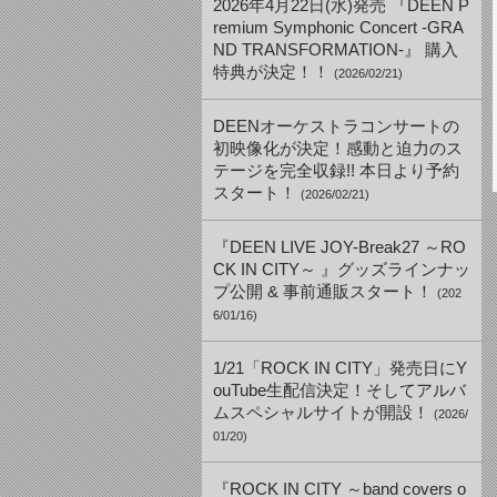
2026年4月22日(水)発売 『DEEN P
remium Symphonic Concert -GRA
ND TRANSFORMATION-』 購入
特典が決定！！
(2026/02/21)
DEENオーケストラコンサートの
初映像化が決定！感動と迫力のス
テージを完全収録!! 本日より予約
スタート！
(2026/02/21)
『DEEN LIVE JOY-Break27 ～RO
CK IN CITY～ 』グッズラインナッ
プ公開 & 事前通販スタート！
(202
6/01/16)
1/21「ROCK IN CITY」発売日にY
ouTube生配信決定！そしてアルバ
ムスペシャルサイトが開設！
(2026/
01/20)
『ROCK IN CITY ～band covers o