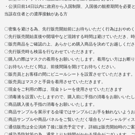
・公演日前14日以内に政府から入国制限、入国後の観察期間を必要
当該在住者との濃厚接触がある方
〇密集を避ける為、先行販売開始前にお待ちいただく行為はおやめく
〇先行販売開始直後や開場中など混雑する時間は避けていただき、
〇販売商品をご確認の上、あらかじめ購入商品を決めてお越しくださ
〇先行販売時も検温を行なわせていただきます。
〇購入の際はマスクの着用をお願いいたします。着用ない方はお断り
〇お待ちいただく間は、前後間隔を開けてお待ちください。
〇販売員とお客様の間にビニールシートを設置させていただきます。
〇販売員はマスクと手袋を着用させていただきます。
〇現金をご利用の際は、現金トレーを使用させていただきます
〇消毒液を設置いたしますので、購入前に手指の消毒をお願いいたし
〇商品購入後も手指の消毒をお願いいたします。
〇商品サンプルを展示する会場ではサンプルにお手を触れないよう
〇商品サンプルや商品パネルをご覧いただく場合もソーシャルディ
〇通信販売は全公演終了後に販売予定です。詳細は販売開始時のご案
〇感染予防対策の為、通常よりお時間がかかる場合がございます。