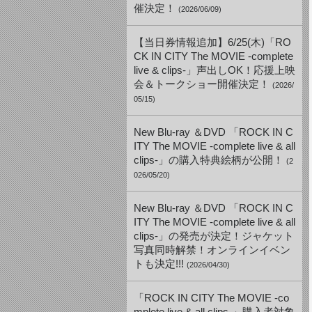
催決定！
(2026/06/09)
【当日券情報追加】6/25(木)「RO
CK IN CITY The MOVIE -complete
live & clips-」声出しOK！応援上映
会＆トークショー開催決定！
(2026/
05/15)
New Blu-ray ＆DVD 「ROCK IN C
ITY The MOVIE -complete live & all
clips-」の購入特典絵柄が公開！
(2
026/05/20)
New Blu-ray ＆DVD 「ROCK IN C
ITY The MOVIE -complete live & all
clips-」の発売が決定！ジャケット
写真同時解禁！オンラインイベン
トも決定!!!
(2026/04/30)
「ROCK IN CITY The MOVIE -co