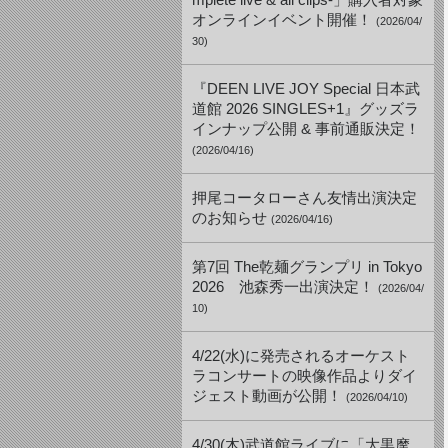
mplete live & all clips-」購入者対象
オンラインイベント開催！
(2026/04/
30)
『DEEN LIVE JOY Special 日本武
道館 2026 SINGLES+1』グッズラ
インナップ公開 & 事前通販決定！
(2026/04/16)
押尾コータローさん友情出演決定
のお知らせ
(2026/04/16)
第7回 The乾麺グランプリ in Tokyo
2026 池森秀一出演決定！
(2026/04/
10)
4/22(水)に発売されるオーケスト
ラコンサートの映像作品よりダイ
ジェスト動画が公開！
(2026/04/10)
4/30(木)武道館ライブに「大黒摩