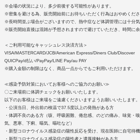
※会場の状況により、多少前後する可能性があります。
※密集を避ける為、販売開始前にお待ちいただく行為はおやめくださ
※長時間並ぶ場合がございますので、熱中症など体調管理には十分気
※販売開始直後は混雑が予想されますので避けていただき、時間に余
＜ご利用可能なキャッシュレス決済方法＞
VISA/MASTERCARD/JCB/American Express/Diners Club/Discover
QUICPay/d払い/PayPay/LINE Pay/au PAY
※購入金額の制限はなく、商品一点からでもご利用いただけます。
≪感染予防対策においてお客様へのご協力のお願い≫
〇ご来場前に体調チェックをお願いいたします。
以下のお客様はご来場をご遠慮くださいますようお願いいたします。
・公演当日、外出前の検温で37.5度以上の発熱がある方
・体調不良のある方（咳、呼吸困難、倦怠感、のどの痛み、味覚・嗅
気、悪寒、下痢、嘔気、嘔吐など）
・新型コロナウイルス感染症の陽性反応を受け、現在医師に自宅待機
・新型コロナウイルス感染症の陽性者と濃厚接触がある方