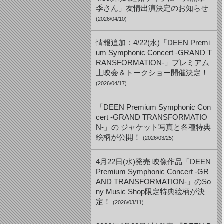
季さん」友情出演決定のお知らせ
(2026/04/10)
情報追加：4/22(水)「DEEN Premi
um Symphonic Concert -GRAND T
RANSFORMATION-」プレミアム
上映会＆トークショー開催決定！
(2026/04/17)
「DEEN Premium Symphonic Con
cert -GRAND TRANSFORMATIO
N-」の ジャケット写真と各種特典
絵柄が公開！
(2026/03/25)
4月22日(水)発売 映像作品「DEEN
Premium Symphonic Concert -GR
AND TRANSFORMATION-」のSo
ny Music Shop限定特典絵柄が決
定！
(2026/03/11)