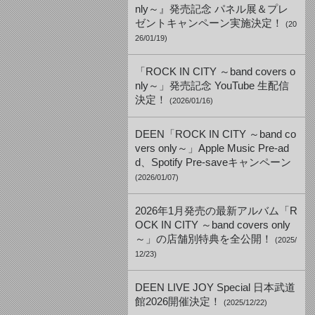
nly～』発売記念 パネル展＆プレ
ゼントキャンペーン実施決定！
(20
26/01/19)
「ROCK IN CITY ～band covers o
nly～」発売記念 YouTube 生配信
決定！
(2026/01/16)
DEEN「ROCK IN CITY ～band co
vers only～」Apple Music Pre-ad
d、Spotify Pre-saveキャンペーン
(2026/01/07)
2026年1月発売の最新アルバム「R
OCK IN CITY ～band covers only
～」の店舗別特典を全公開！
(2025/
12/23)
DEEN LIVE JOY Special 日本武道
館2026開催決定！
(2025/12/22)