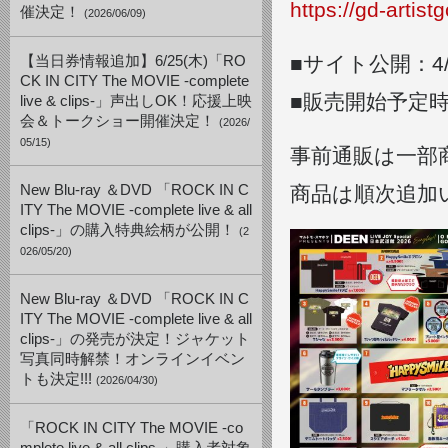
https://gd-artis
催決定！
(2026/06/09)
■サイト公開：4/1
【当日券情報追加】6/25(木)「RO
CK IN CITY The MOVIE -complete
■販売開始予定時間：
live & clips-」声出しOK！応援上映
会＆トークショー開催決定！
(2026/
05/15)
事前通販は一部
New Blu-ray ＆DVD 「ROCK IN C
商品は順次追加
ITY The MOVIE -complete live & all
clips-」の購入特典絵柄が公開！
(2
026/05/20)
New Blu-ray ＆DVD 「ROCK IN C
ITY The MOVIE -complete live & all
clips-」の発売が決定！ジャケット
写真同時解禁！オンラインイベン
トも決定!!!
(2026/04/30)
「ROCK IN CITY The MOVIE -co