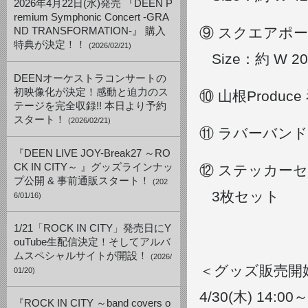
2026年4月22日(水)発売 『DEEN P
remium Symphonic Concert -GRA
⑨ スクエアポーチ
ND TRANSFORMATION-』 購入
特典が決定！！
(2026/02/21)
Size：約 W 20
DEENオーケストラコンサートの
初映像化が決定！感動と迫力のス
⑩ 山根Produc
テージを完全収録!! 本日より予約
スタート！
(2026/02/21)
⑪ ラバーバンド 
『DEEN LIVE JOY-Break27 ～RO
CK IN CITY～ 』グッズラインナッ
⑫ ステッカーセ
プ公開 & 事前通販スタート！
(202
3枚セット
6/01/16)
1/21「ROCK IN CITY」発売日にY
ouTube生配信決定！そしてアルバ
ムスペシャルサイトが開設！
(2026/
＜グッズ販売開
01/20)
4/30(木) 14:00～
『ROCK IN CITY ～band covers o