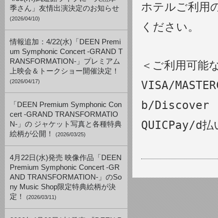
ホテルご利用
季さん」友情出演決定のお知らせ
(2026/04/10)
ください。
情報追加：4/22(水)「DEEN Premi
um Symphonic Concert -GRAND T
RANSFORMATION-」プレミアム
＜ご利用可能
上映会＆トークショー開催決定！
(2026/04/17)
VISA/MASTER
b/Discover
「DEEN Premium Symphonic Con
cert -GRAND TRANSFORMATIO
QUICPay/d払
N-」の ジャケット写真と各種特典
絵柄が公開！
(2026/03/25)
4月22日(水)発売 映像作品「DEEN
Premium Symphonic Concert -GR
AND TRANSFORMATION-」のSo
ny Music Shop限定特典絵柄が決
定！
(2026/03/11)