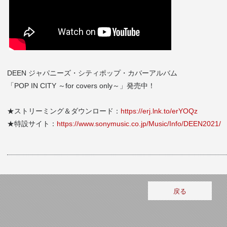
DEEN ジャパニーズ・シティポップ・カバーアルバム
「POP IN CITY ～for covers only～」発売中！
★ストリーミング＆ダウンロード：
https://erj.lnk.to/erYOQz
★特設サイト：
https://www.sonymusic.co.jp/Music/Info/DEEN2021/
戻る