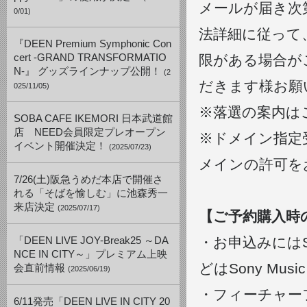
メールが届き次
0/01)
法詳細に従って
『DEEN Premium Symphonic Con
cert -GRAND TRANSFORMATIO
限がある場合が
N-』 グッズラインナップ公開！
(2
だきます様お願
025/11/05)
※落選の案内は
SOBA CAFE IKEMORI 日本武道館
店 NEED会員限定プレオープン
※ドメイン指定受信
イベント開催決定！
(2025/07/23)
メインの許可を
7/26(土)阪急うめだ本店で開催さ
れる「そばを愉しむ」に池森秀一
来店決定
(2025/07/17)
【ご予約購入時
・お申込みにはSo
「DEEN LIVE JOY-Break25 ～DA
NCE IN CITY～」プレミアム上映
どはSony Mus
会直前情報
(2025/06/19)
・フィーチャー
6/11発売「DEEN LIVE IN CITY 20