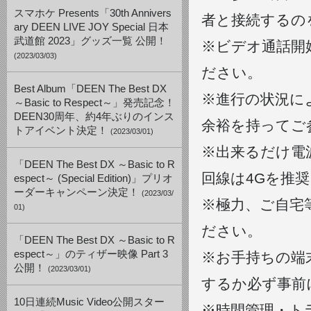
スマホケ Presents「30th Annivers
者と接続するの
ary DEEN LIVE JOY Special 日本
武道館 2023」グッズ一覧 公開！
※ビデオ通話開
(2023/03/03)
ださい。
Best Album「DEEN The Best DX
※進行の状況に
～Basic to Respect～」発売記念！
DEEN30周年、約4年ぶりのインス
余裕を持ってご
トアイベント決定！
(2023/03/01)
※出来るだけ電
「DEEN The Best DX ～Basic to R
回線は4Gを推
espect～ (Special Edition)」プリオ
ーダーキャンペーン決定！
(2023/03/
※極力、ご自宅
01)
ださい。
「DEEN The Best DX ～Basic to R
espect～」のティザー映像 Part 3
※お手持ちの端
公開！
(2023/03/01)
するか必ず事前
10日連続Music Video公開スター
※時間管理・ト