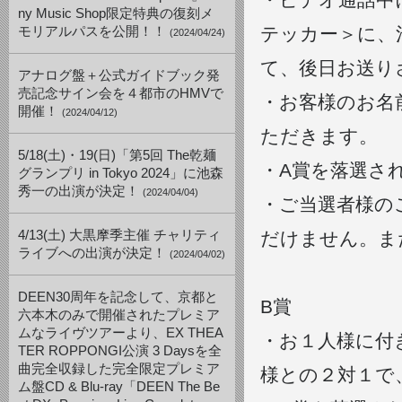
ny Music Shop限定特典の復刻メ
テッカー＞に、
モリアルパスを公開！！
(2024/04/24)
て、後日お送り
アナログ盤＋公式ガイドブック発
売記念サイン会を４都市のHMVで
・お客様のお名前は
開催！
(2024/04/12)
ただきます。
5/18(土)・19(日)「第5回 The乾麺
・A賞を落選さ
グランプリ in Tokyo 2024」に池森
秀一の出演が決定！
(2024/04/04)
・ご当選者様の
4/13(土) 大黒摩季主催 チャリティ
だけません。ま
ライブへの出演が決定！
(2024/04/02)
DEEN30周年を記念して、京都と
B賞
六本木のみで開催されたプレミア
ムなライヴツアーより、EX THEA
・お１人様に付
TER ROPPONGI公演 3 Daysを全
曲完全収録した完全限定プレミア
様との２対１で
ム盤CD & Blu-ray「DEEN The Be