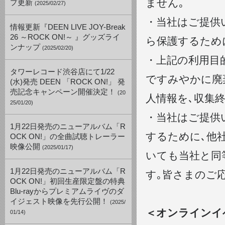
ません｡
プ更新
(2025/02/27)
・当社はご提供
情報更新『DEEN LIVE JOY-Break
26 ～ROCK ON!～ 』グッズライ
ら保護するため
ンナップ
(2025/02/20)
・上記の利用目
タワーレコード渋谷店にて1/22
ですみやかに廃
(水)発売 DEEN 「ROCK ON!」 発
売記念キャンペーン開催決定！
(20
人情報を､収集
25/01/20)
・当社はご提供
1月22日発売のニューアルバム「R
するために､他
OCK ON!」の全曲試聴トレーラー
映像公開
(2025/01/17)
いても当社と同
1月22日発売のニューアルバム「R
す｡皆さまのご
OCK ON!」初回生産限定盤の特典
Blu-rayからプレミアムライヴのダ
イジェスト映像を先行公開！
(2025/
＜オンラインイ
01/14)