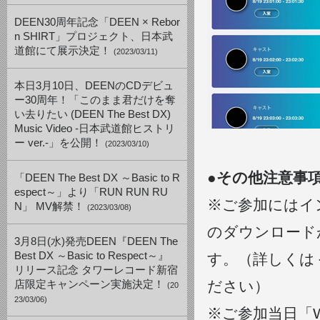
DEEN30周年記念「DEEN × Rebor
n SHIRT」プロジェクト、日本武
道館にて展示決定！
(2023/03/11)
本日3月10日、DEENのCDデビュ
ー30周年！「このまま君だけを奪
い去りたい (DEEN The Best DX)
Music Video -日本武道館ヒストリ
ー ver.-」を公開！
(2023/03/10)
●その他注意事
「DEEN The Best DX ～Basic to R
espect～」より「RUN RUN RU
※ご参加にはイン
N」 MV解禁！
(2023/03/08)
のダウンロード
3月8日(水)発売DEEN『DEEN The
Best DX ～Basic to Respect～』
す。（詳しくは＜
リリース記念 タワーレコード新宿
ださい）
店限定キャンペーン実施決定！
(20
23/03/06)
※ご参加当日「W