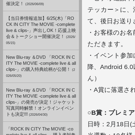
催決定！
(2026/06/09)
テッカー＞に、
【当日券情報追加】6/25(木)「RO
て、後日お送り
CK IN CITY The MOVIE -complete
live & clips-」声出しOK！応援上映
・お客様のお名前は
会＆トークショー開催決定！
(2026/
ただきます。
05/15)
・イベント参加に
New Blu-ray ＆DVD 「ROCK IN C
ITY The MOVIE -complete live & all
降、Androi
clips-」の購入特典絵柄が公開！
(2
026/05/20)
ん）
・A賞に落選さ
New Blu-ray ＆DVD 「ROCK IN C
ITY The MOVIE -complete live & all
clips-」の発売が決定！ジャケット
写真同時解禁！オンラインイベン
○B賞：プレミ
トも決定!!!
(2026/04/30)
日時：2月18日(土)
「ROCK IN CITY The MOVIE -co