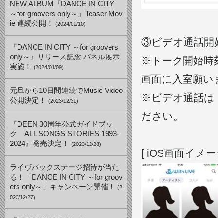
NEW ALBUM『DANCE IN CITY
～for groovers only～』Teaser Mov
ie 連続公開！
(2024/01/10)
③ビデオ通話開
『DANCE IN CITY ～for groovers
only～』リリース記念 パネル展示
※トーク開始時
実施！
(2024/01/09)
画面に入室願い
元旦から10日間連続でMusic Video
※ビデオ通話は「W
公開決定！
(2023/12/31)
ださい。
『DEEN 30周年公式ガイドブッ
ク ALL SONGS STORIES 1993-
2024』発売決定！
(2023/12/28)
[ iOS画面イメー
ライヴバックステージ招待が当た
る！「DANCE IN CITY ～for groov
ers only～」キャンペーン開催！
(2
023/12/27)