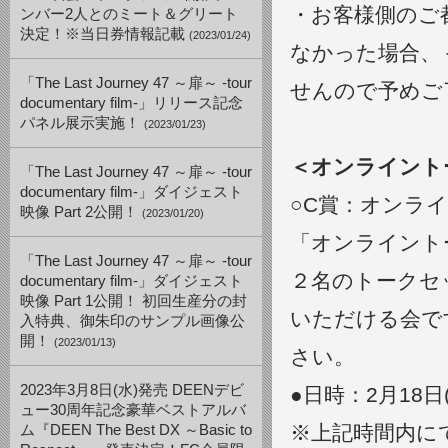
・お客様側のご
ンバー2人とのミート＆グリート
決定！※当日券情報記載
(2023/01/24)
なかった場合、
「The Last Journey 47 ～扉～ -tour
せんので予めご
documentary film-」リリース記念
パネル展示実施！
(2023/01/23)
＜オンライント
「The Last Journey 47 ～扉～ -tour
documentary film-」ダイジェスト
○C賞：オンラ
映像 Part 2公開！
(2023/01/20)
「オンライントー
「The Last Journey 47 ～扉～ -tour
２名のトークセ
documentary film-」ダイジェスト
映像 Part 1公開！ 初回生産分の封
いただける会で
入特典、御朱印のサンプル画像公
開！
(2023/01/13)
さい。
2023年3月8日(水)発売 DEENデビ
●日時：2月18日(土
ュー30周年記念豪華ベストアルバ
※上記時間内に
ム『DEEN The Best DX ～Basic to