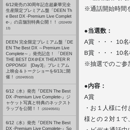
6/12発売の30周年記念超豪華完全
※通話開始時間
生産限定プレミアム盤「DEEN Th
e Best DX -Premium Live Complet
e-」の店舗別特典公開！！
(2024/05/
13)
●当選数：
A賞 ・・・ 10
DEEN 完全限定プレミアム盤「DE
EN The Best DX ～Premium Live
B賞 ・・・ 10
Complete～」発売記念！ 「DEEN
THE BEST DX＠EX THEATER R
※抽選でのご参
OPPONGI [Day3]」プレミアム
上映会＆トークショーを6/13に開
催！
(2024/05/10)
●内容：
6/12（水）発売『DEEN The Best
A賞
DX -Premium Live Complete-』ジ
ャケット写真と特典のネックスト
・お１人様に付
ラップを公開！！
(2024/05/01)
様との２対１で
6/12（水）発売『DEEN The Best
DX -Premium Live Complete-』So
・ビデオ通話中