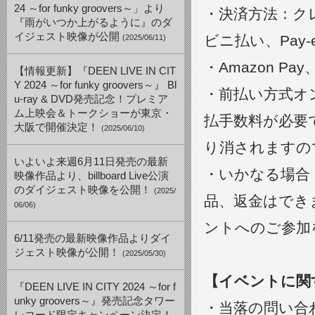
24 ～for funky groovers～」より
・決済方法：ク
『雨がいつか上がるように』のダ
イジェスト映像が公開
ビニ払い、Pay-
(2025/06/11)
・Amazon 
【情報更新】『DEEN LIVE IN CIT
Y 2024 ～for funky groovers～』 Bl
・前払い方式オン
u-ray & DVD発売記念！プレミア
ム上映会＆トークショーが東京・
払手数料が必要
大阪で開催決定！
(2025/06/10)
り消されますの
いよいよ来週6月11日発売の最新
・いかなる場合
映像作品より、billboard Live公演
のダイジェスト映像を公開！
(2025/
品、返金はでき
06/06)
ントへのご参加
6/11発売の最新映像作品よりダイ
ジェスト映像が公開！
(2025/05/30)
【イベントに関
『DEEN LIVE IN CITY 2024 ～for f
unky groovers～』発売記念タワー
・当落の問い合