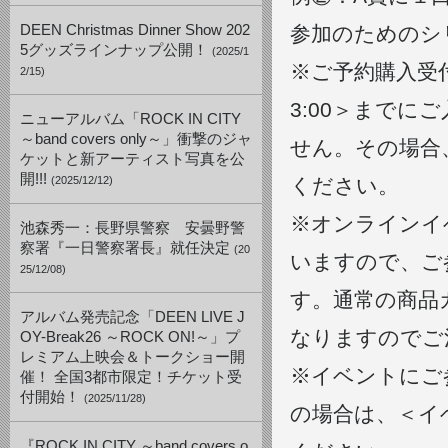
DEEN Christmas Dinner Show 202
参加のためのシ
5グッズラインナップ公開！
(2025/1
※ご予約購入受付
2/15)
3:00＞まで
ニューアルバム「ROCK IN CITY
～band covers only～」衝撃のジャ
せん。その場合
ケットと新アーティスト写真を公
開!!!
(2025/12/12)
ください。
※オンラインイ
池森秀一：長野県警察 安曇野警
察署『一日警察署長』就任決定
(20
いますので、ご
25/12/08)
す。通常の商品
アルバム発売記念「DEEN LIVE J
なりますのでご
OY-Break26 ～ROCK ON!～」プ
レミアム上映会＆トークショー開
※イベントにご
催！ 全国3都市限定！チケット受
付開始！
(2025/11/28)
の場合は、＜イ
『ROCK IN CITY ～band covers o