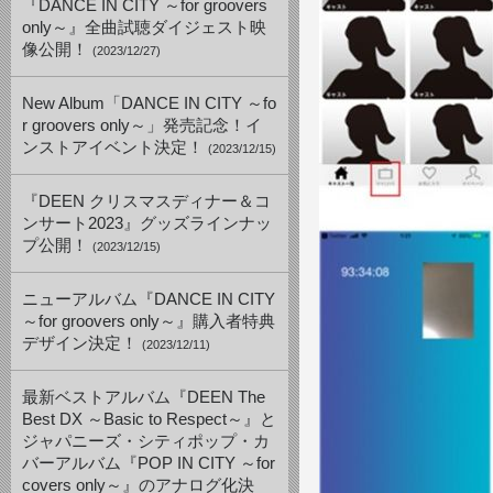
『DANCE IN CITY ～for groovers
only～』全曲試聴ダイジェスト映
像公開！
(2023/12/27)
New Album「DANCE IN CITY ～fo
r groovers only～」発売記念！イ
ンストアイベント決定！
(2023/12/15)
『DEEN クリスマスディナー＆コ
ンサート2023』グッズラインナッ
プ公開！
(2023/12/15)
ニューアルバム『DANCE IN CITY
～for groovers only～』購入者特典
デザイン決定！
(2023/12/11)
最新ベストアルバム『DEEN The
Best DX ～Basic to Respect～』と
ジャパニーズ・シティポップ・カ
バーアルバム『POP IN CITY ～for
covers only～』のアナログ化決