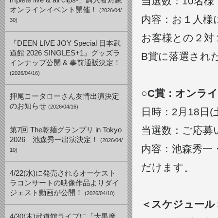
当選数：10名
mplete live & all clips-」購入者対象
オンラインイベント開催！
(2026/04/
内容：お１人様
30)
お客様との２対
『DEEN LIVE JOY Special 日本武
道館 2026 SINGLES+1』グッズラ
B賞に落選され
インナップ公開 & 事前通販決定！
(2026/04/16)
○C賞：オンラ
押尾コータローさん友情出演決定
のお知らせ
(2026/04/16)
日時：2月18日(土)
当選数：ご応募
第7回 The乾麺グランプリ in Tokyo
2026 池森秀一出演決定！
(2026/04/
内容：池森秀一
10)
だけます。
4/22(水)に発売されるオーケスト
ラコンサートの映像作品よりダイ
ジェスト動画が公開！
(2026/04/10)
＜スケジュール
4/30(木)武道館ライブに「大黒摩