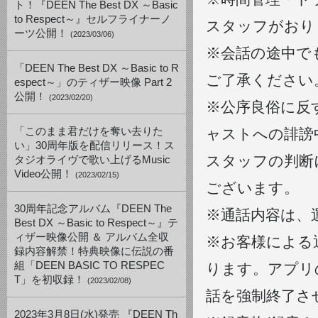
ト！『DEEN The Best DX ～Basic
to Respect～』セルフライナーノ
スタッフがおり
ーツ公開！
(2023/03/06)
※会話の途中で
「DEEN The Best DX ～Basic to R
ご了承ください
espect～」のティザー映像 Part 2
公開！
(2023/02/20)
※公序良俗に反
「このまま君だけを奪い去りた
ャストへの誹謗
い」30周年版を配信リリース！ス
スタッフの判断
タジオライヴで歌い上げるMusic
Video公開！
(2023/02/15)
ございます。
30周年記念アルバム『DEEN The
※通話内容は、
Best DX ～Basic to Respect～』テ
ィザー映像公開 ＆ アルバム全収
※お客様による
録内容解禁！特典映像に伝説の番
組「DEEN BASIC TO RESPEC
ります。アプリ
T」を初収録！
(2023/02/08)
話を強制終了さ
2023年3月8日(水)発売 『DEEN Th