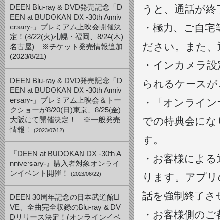
DEEN Blu-ray & DVD発売記念「D
うと、通話が終
EEN at BUDOKAN DX -30th Anniv
・極力、ご自宅
ersary-」プレミアム上映会開催決
定！(8/22(火)札幌・福岡、8/24(木)
ださい。また、
名古屋) ※チケット発売情報追加
(2023/8/21)
・インカメラ設
DEEN Blu-ray & DVD発売記念「D
られるケースが
EEN at BUDOKAN DX -30th Anniv
ersary-」プレミアム上映会＆トー
・「オンライン
クショーが8/20(日)東京、8/25(金)
での特典会にな
大阪にて開催決定！ ※一般発売
情報！
(2023/07/12)
す。
『DEEN at BUDOKAN DX -30th A
・お客様による
nniversary-』購入者対象オンライ
ンイベント開催！
(2023/06/22)
ります。アプリ
話を強制終了さ
DEEN 30周年記念の日本武道館LI
VE、全曲完全収録のBlu-ray & DV
・お客様側のご
Dリリース決定！(オンラインイベ