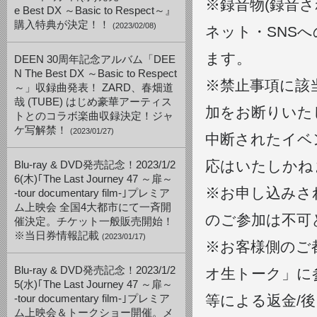
※録音物(録音
e Best DX ～Basic to Respect～』
購入特典が決定！！
(2023/02/08)
ネット・SNS
ます。
DEEN 30周年記念アルバム「DEE
N The Best DX ～Basic to Respect
※禁止事項に該
～」収録曲発表！ ZARD、春畑道
哉 (TUBE) はじめ豪華アーティス
加をお断りいた
トとのコラボ楽曲収録決定！ジャ
ケ写解禁！
(2023/01/27)
中断されたイベ
応はいたしかね
Blu-ray & DVD発売記念！2023/1/2
6(木)｢The Last Journey 47 ～扉～
※お申し込みさ
-tour documentary film-｣プレミア
ム上映会 全国4大都市にて一斉開
のご参加は不可
催決定。チケット一般販売開始！
※当日券情報記載
(2023/01/17)
※お客様側のご
Blu-ray & DVD発売記念！2023/1/2
オ生トーク」に
5(水)｢The Last Journey 47 ～扉～
等による返金/
-tour documentary film-｣プレミア
ム上映会＆トークショー開催。メ