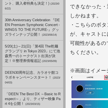
ント、購入者特典も決定！)
(2023/0
できなかった・
6/22)
しかねます。
30th Anniversary Celebration 『DE
・こちらのボタ
EN Premium Symphonic Concert -
WINGS TO THE FUTURE-』グッ
が、キャストに
ズラインナップ公開！
(2023/06/14)
可能性があるの
5/20(土)～21(日)「第4回 The乾麺
グランプリ in Tokyo 2023」にて池
ちください。
森秀一のトークゲスト出演が決
定！※整理券情報追記
(2023/05/09)
※画面はイメー
DEEN30周年記念、カラオケ館コ
ラボキャンペーンスタート！
(2023/
04/03)
「DEEN The Best DX ～Basic to R
espect～」より、ティザー映像 Pa
rt 4を公開！
(2023/03/15)