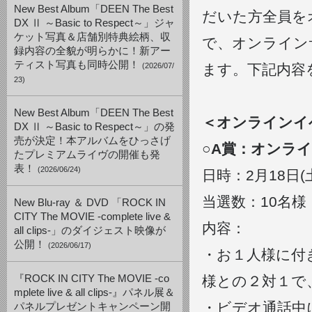
New Best Album「DEEN The Best
だいた方全員を
DX Ⅱ ～Basic to Respect～」ジャ
ケット写真＆店舗別特典絵柄、収
で、オンライン
録内容の全貌が明らかに！新アー
ティスト写真も同時公開！
(2026/07/
ます。下記内容
23)
New Best Album「DEEN The Best
＜オンラインイ
DX Ⅱ ～Basic to Respect～」の発
売が決定！本アルバムをひっさげ
○A賞：オンラ
たプレミアムライヴの開催も発
表！
(2026/06/24)
日時：2月18日(土)
当選数：10名
New Blu-ray ＆ DVD 「ROCK IN
CITY The MOVIE -complete live &
内容：
all clips-」のダイジェスト映像が
公開！
(2026/06/17)
・お１人様に付
『ROCK IN CITY The MOVIE -co
様との２対１で
mplete live & all clips-』パネル展＆
・ビデオ通話中
パネルプレゼントキャンペーン開