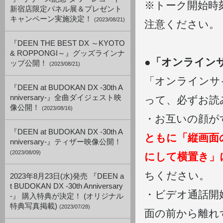
※トーク開始時
新宿店限定パネル展＆プレゼント
キャンペーン実施決定！
(2023/08/21)
注意ください。
『DEEN THE BEST DX ～KYOTO
& ROPPONGI～』グッズラインナ
●「オンライン
ップ公開！
(2023/08/21)
「オンラインサ
『DEEN at BUDOKAN DX -30th A
nniversary-』全曲ダイジェスト映
って、必ずお読
像公開！
(2023/08/16)
・お互いの顔が
『DEEN at BUDOKAN DX -30th A
ともに「縦画面
nniversary-』ティザー映像公開！
(2023/08/09)
にして横置き」
ちください。
2023年8月23日(水)発売 『DEEN a
t BUDOKAN DX -30th Anniversary
・ビデオ通話開
-』 購入特典が決定！ (オリジナル
特典写真掲載)
(2023/07/28)
面の前から離れ