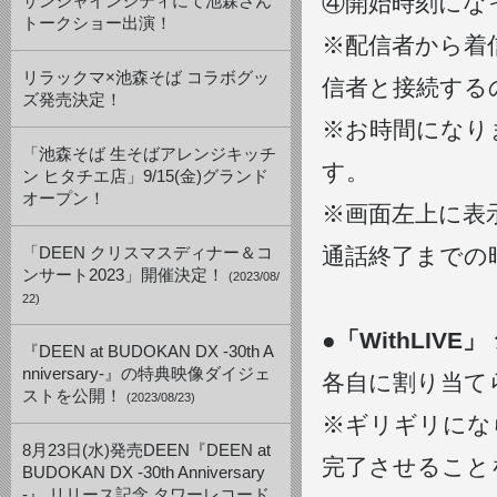
④開始時刻になっ
サンシャインシティにて池森さん
トークショー出演！
※配信者から着
リラックマ×池森そば コラボグッ
信者と接続する
ズ発売決定！
※お時間になり
「池森そば 生そばアレンジキッチ
す。
ン ヒタチエ店」9/15(金)グランド
オープン！
※画面左上に表
通話終了までの
「DEEN クリスマスディナー＆コ
ンサート2023」開催決定！
(2023/08/
22)
●「WithLIV
『DEEN at BUDOKAN DX -30th A
nniversary-』の特典映像ダイジェ
各自に割り当て
ストを公開！
(2023/08/23)
※ギリギリにな
8月23日(水)発売DEEN『DEEN at
完了させること
BUDOKAN DX -30th Anniversary
-』 リリース記念 タワーレコード