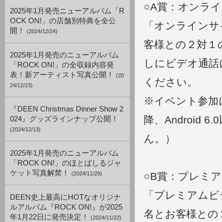
○A賞：オンラ
2025年1月発売ニューアルバム「R
OCK ON!」の店舗別特典を全公
「オンラインサイ
開！
(2024/12/24)
客様との２対１
2025年1月発売のニューアルバム
しにビデオ通話
「ROCK ON!」の全収録内容発
表！新アーティスト写真公開！
(20
ください。
24/12/23)
※イベント参加に
『DEEN Christmas Dinner Show 2
降、Androi
024』グッズラインナップ公開！
(2024/12/13)
ん。）
2025年1月発売のニューアルバム
「ROCK ON!」のほとばしるジャ
ケット写真解禁！
(2024/11/29)
○B賞：プレミ
「プレミアムビデ
DEEN史上最高にHOTなオリジナ
ルアルバム『ROCK ON!』が2025
名とお客様との
年1月22日に発売決定！
(2024/11/22)