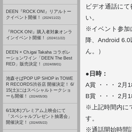
ビデオ通話にて
DEEN『ROCK ON!』リアルトー
い。
クイベント開催！
(2024/11/22)
※イベント参加に
『ROCK ON!』購入者対象オンラ
インイベント開催！
(2024/11/22)
降、Androi
ん。）
DEEN × Ch.igai Takaha コラボレ
ーションワイン「DEEN The Best
RED」販売決定！
(2024/08/01)
●日時：
池森そばPOP UP SHOP in TOWE
A賞 ・・・ 2月18
R RECORDS渋谷店 開催決定！ 6/
15(土)にはスペシャルトークショ
B賞 ・・・ 2月18
ーも開催！
(2024/05/30)
※上記時間内に
6/13(木)プレミアム上映会にて
「スペシャルプレゼント抽選会」
す。
開催決定！
(2024/05/22)
※通話開始時間