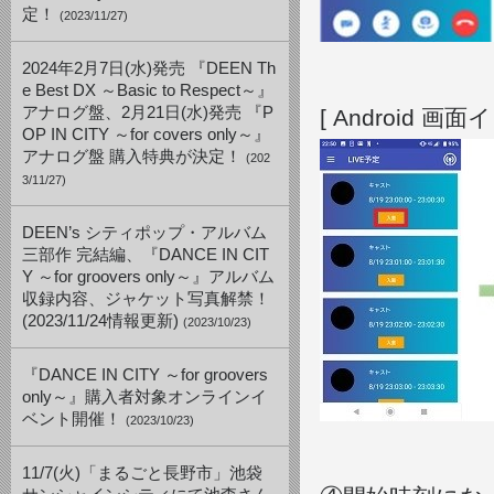
定！
(2023/11/27)
2024年2月7日(水)発売 『DEEN Th
e Best DX ～Basic to Respect～』
アナログ盤、2月21日(水)発売 『P
[ Android 画面
OP IN CITY ～for covers only～』
アナログ盤 購入特典が決定！
(202
3/11/27)
DEEN’s シティポップ・アルバム
三部作 完結編、『DANCE IN CIT
Y ～for groovers only～』アルバム
収録内容、ジャケット写真解禁！
(2023/11/24情報更新)
(2023/10/23)
『DANCE IN CITY ～for groovers
only～』購入者対象オンラインイ
ベント開催！
(2023/10/23)
11/7(火)「まるごと長野市」池袋