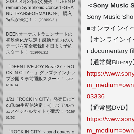
2026年4月22日(水)発売 『DEEN P
＜Sony Musi
remium Symphonic Concert -GRA
ND TRANSFORMATION-』 購入
Sony Musi
特典が決定！！
(2026/02/21)
■オンラインイベン
DEENオーケストラコンサートの
【オンラインイベント
初映像化が決定！感動と迫力のス
テージを完全収録!! 本日より予約
r documentary fi
スタート！
(2026/02/21)
【通常盤Blu-ra
『DEEN LIVE JOY-Break27 ～RO
https://www.so
CK IN CITY～ 』グッズラインナッ
プ公開 & 事前通販スタート！
(202
m_medium=own
6/01/16)
03336
1/21「ROCK IN CITY」発売日にY
ouTube生配信決定！そしてアルバ
【通常盤DVD】
ムスペシャルサイトが開設！
(2026/
https://www.so
01/20)
m_medium=own
『ROCK IN CITY ～band covers o