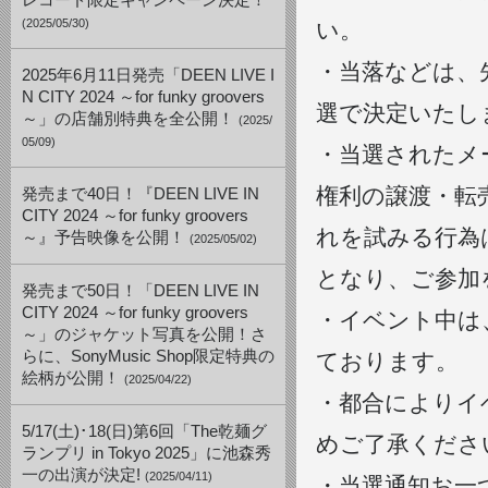
レコード限定キャンペーン決定！
(2025/05/30)
い。
・当落などは、
2025年6月11日発売「DEEN LIVE I
N CITY 2024 ～for funky groovers
選で決定いたし
～」の店舗別特典を全公開！
(2025/
05/09)
・当選されたメ
権利の譲渡・転
発売まで40日！『DEEN LIVE IN
CITY 2024 ～for funky groovers
れを試みる行為
～』予告映像を公開！
(2025/05/02)
となり、ご参加
発売まで50日！「DEEN LIVE IN
CITY 2024 ～for funky groovers
・イベント中は
～」のジャケット写真を公開！さ
らに、SonyMusic Shop限定特典の
ております。
絵柄が公開！
(2025/04/22)
・都合によりイ
5/17(土)･18(日)第6回「The乾麺グ
めご了承くださ
ランプリ in Tokyo 2025」に池森秀
一の出演が決定!
(2025/04/11)
・当選通知お一