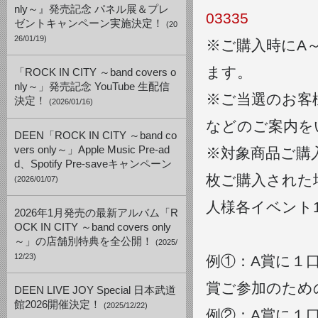
nly～』発売記念 パネル展＆プレ
03335
ゼントキャンペーン実施決定！
(20
26/01/19)
※ご購入時にA
ます。
「ROCK IN CITY ～band covers o
nly～」発売記念 YouTube 生配信
※ご当選のお客
決定！
(2026/01/16)
などのご案内を
DEEN「ROCK IN CITY ～band co
vers only～」Apple Music Pre-ad
※対象商品ご購
d、Spotify Pre-saveキャンペーン
枚ご購入された
(2026/01/07)
人様各イベント
2026年1月発売の最新アルバム「R
OCK IN CITY ～band covers only
～」の店舗別特典を全公開！
(2025/
12/23)
例①：A賞に１
賞ご参加のため
DEEN LIVE JOY Special 日本武道
館2026開催決定！
(2025/12/22)
例②：A賞に１