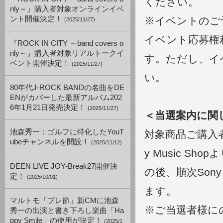
ください。
nly～』購入者対象オンラインイベ
ント開催決定！
※イベントのご
(2025/11/27)
イベント応募権
『ROCK IN CITY ～band covers o
nly～』購入者対象リアルトークイ
す。ただし、イ
ベント開催決定！
(2025/11/27)
い。
80年代J-ROCK BANDの名曲をDE
ENがカバーした最新アルバム202
6年1月21日発売決定！
(2025/11/27)
＜当選案内に関
池森秀一：ゴルフに特化したYouT
対象商品ご購入者
ubeチャンネルを開設！
(2025/11/12)
y Music 
DEEN LIVE JOY-Break27開催決
の後、順次Sony
定！
(2025/10/01)
ます。
マルトモ「プレ節」新CMに池森
※ご当選者様に
秀一の出演と書き下ろし楽曲「Ha
ppy Smile」の使用が決定！
(2025/1