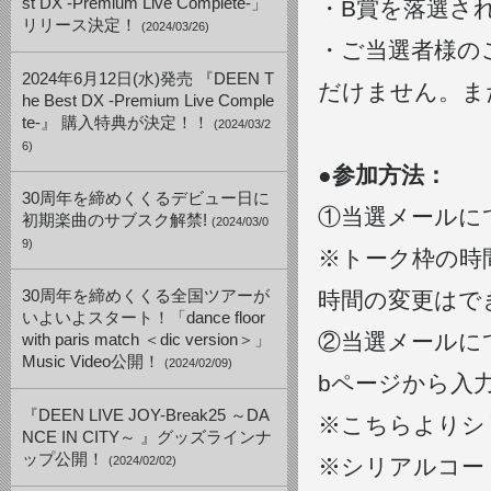
st DX -Premium Live Complete-」
・B賞を落選さ
リリース決定！
(2024/03/26)
・ご当選者様の
2024年6月12日(水)発売 『DEEN T
だけません。ま
he Best DX -Premium Live Comple
te-』 購入特典が決定！！
(2024/03/2
6)
●参加方法：
30周年を締めくくるデビュー日に
①当選メールに
初期楽曲のサブスク解禁!
(2024/03/0
9)
※トーク枠の時
30周年を締めくくる全国ツアーが
時間の変更はで
いよいよスタート！「dance floor
②当選メールにて
with paris match ＜dic version＞」
Music Video公開！
(2024/02/09)
bページから入
『DEEN LIVE JOY-Break25 ～DA
※こちらよりシ
NCE IN CITY～ 』グッズラインナ
ップ公開！
(2024/02/02)
※シリアルコー