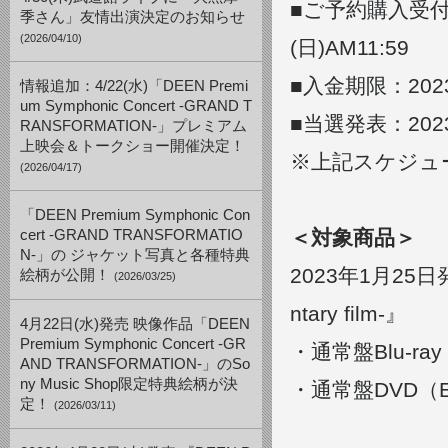
■ご予約購入受付期間
季さん」友情出演決定のお知らせ
(2026/04/10)
(日)AM11:59
■入金期限：2023
情報追加：4/22(水)「DEEN Premi
um Symphonic Concert -GRAND T
■当選発表：202
RANSFORMATION-」プレミアム
上映会＆トークショー開催決定！
※上記スケジュ
(2026/04/17)
「DEEN Premium Symphonic Con
＜対象商品＞
cert -GRAND TRANSFORMATIO
N-」の ジャケット写真と各種特典
2023年1月25日発売
絵柄が公開！
(2026/03/25)
ntary film-』
4月22日(水)発売 映像作品「DEEN
Premium Symphonic Concert -GR
・通常盤Blu-ray
AND TRANSFORMATION-」のSo
ny Music Shop限定特典絵柄が決
・通常盤DVD（ESB
定！
(2026/03/11)