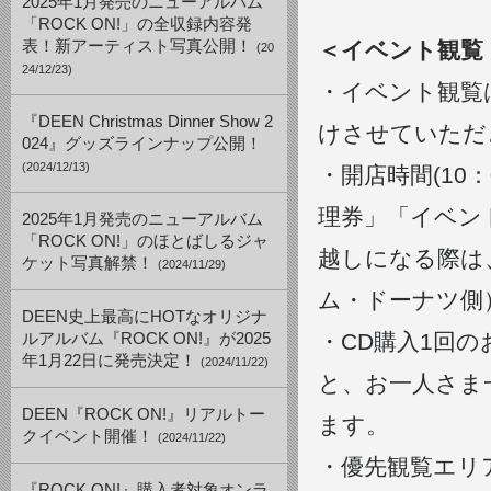
2025年1月発売のニューアルバム
「ROCK ON!」の全収録内容発
表！新アーティスト写真公開！
＜イベント観覧
(20
24/12/23)
・イベント観覧
『DEEN Christmas Dinner Show 2
けさせていただ
024』グッズラインナップ公開！
(2024/12/13)
・開店時間(10
理券」「イベン
2025年1月発売のニューアルバム
「ROCK ON!」のほとばしるジャ
越しになる際は
ケット写真解禁！
(2024/11/29)
ム・ドーナツ側
DEEN史上最高にHOTなオリジナ
・CD購入1回
ルアルバム『ROCK ON!』が2025
年1月22日に発売決定！
(2024/11/22)
と、お一人さま
DEEN『ROCK ON!』リアルトー
ます。
クイベント開催！
(2024/11/22)
・優先観覧エリ
『ROCK ON!』購入者対象オンラ