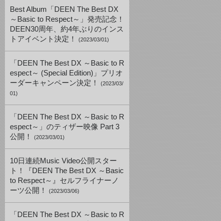
Best Album「DEEN The Best DX
～Basic to Respect～」発売記念！
DEEN30周年、約4年ぶりのインス
トアイベント決定！
(2023/03/01)
「DEEN The Best DX ～Basic to R
espect～ (Special Edition)」プリオ
ーダーキャンペーン決定！
(2023/03/
01)
「DEEN The Best DX ～Basic to R
espect～」のティザー映像 Part 3
公開！
(2023/03/01)
10日連続Music Video公開スター
ト！『DEEN The Best DX ～Basic
to Respect～』セルフライナーノ
ーツ公開！
(2023/03/06)
「DEEN The Best DX ～Basic to R