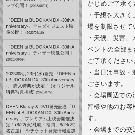
かじめご了承く
ップ公開！
(2023/08/21)
・予想を大きく
『DEEN at BUDOKAN DX -30th A
場を制限させて
nniversary-』全曲ダイジェスト映
像公開！
(2023/08/16)
・天候、災害、
『DEEN at BUDOKAN DX -30th A
ベントの全部ま
nniversary-』ティザー映像公開！
ご了承ください
(2023/08/09)
・当日は事故・
2023年8月23日(水)発売 『DEEN a
t BUDOKAN DX -30th Anniversary
ございます。
-』 購入特典が決定！ (オリジナル
特典写真掲載)
(2023/07/28)
・会場周辺での
皆様や他のお客
DEEN Blu-ray & DVD発売記念「D
EEN at BUDOKAN DX -30th Anniv
す。
ersary-」プレミアム上映会開催決
定！(8/22(火)札幌・福岡、8/24(木)
・会場までの交
名古屋) ※チケット発売情報追加