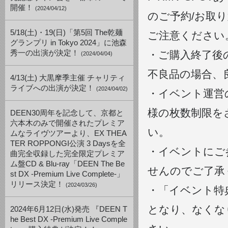
開催！
(2024/04/12)
のご予約/お取
5/18(土)・19(日)「第5回 The乾麺
ご注意ください
グランプリ in Tokyo 2024」に池森
秀一の出演が決定！
・ご購入終了後
(2024/04/04)
不良品の場合、
4/13(土) 大黒摩季主催 チャリティ
ライブへの出演が決定！
(2024/04/02)
・イベント運営
様の枚数制限を
DEEN30周年を記念して、京都と
六本木のみで開催されたプレミア
い。
ムなライヴツアーより、EX THEA
TER ROPPONGI公演 3 Daysを全
・イベントにご
曲完全収録した完全限定プレミア
ム盤CD & Blu-ray「DEEN The Be
せんのでご了承
st DX -Premium Live Complete-」
リリース決定！
(2024/03/26)
・「イベント特
となり、なくな
2024年6月12日(水)発売 『DEEN T
he Best DX -Premium Live Comple