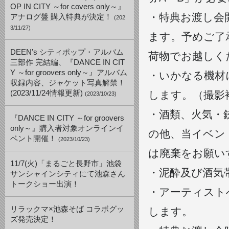
OP IN CITY ～for covers only～』
・特典お渡し会
アナログ盤 購入特典が決定！
(202
3/11/27)
ます。予めご了
DEEN’s シティポップ・アルバム
荷物でお越しく
三部作 完結編、『DANCE IN CIT
Y ～for groovers only～』アルバム
・いかなる機材
収録内容、ジャケット写真解禁！
(2023/11/24情報更新)
します。（撮影
(2023/10/23)
・酒類、火気・
『DANCE IN CITY ～for groovers
only～』購入者対象オンラインイ
の他、当イベン
ベント開催！
(2023/10/23)
は廃棄をお願い
11/7(火)「まるごと長野市」池袋
・泥酔及び酒気
サンシャインシティにて池森さん
トークショー出演！
・アーティスト
リラックマ×池森そば コラボグッ
します。
ズ発売決定！