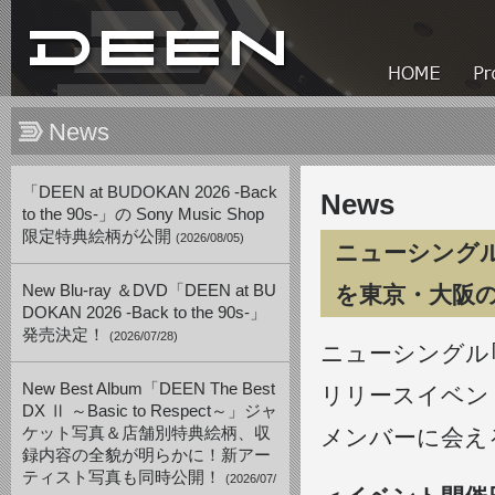
News
「DEEN at BUDOKAN 2026 -Back
News
to the 90s-」の Sony Music Shop
限定特典絵柄が公開
(2026/08/05)
ニューシング
New Blu-ray ＆DVD「DEEN at BU
を東京・大阪
DOKAN 2026 -Back to the 90s-」
発売決定！
(2026/07/28)
ニューシングル
New Best Album「DEEN The Best
リリースイベン
DX Ⅱ ～Basic to Respect～」ジャ
ケット写真＆店舗別特典絵柄、収
メンバーに会え
録内容の全貌が明らかに！新アー
ティスト写真も同時公開！
(2026/07/