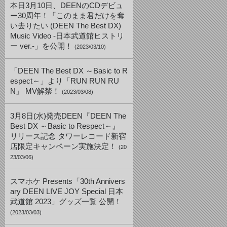
本日3月10日、DEENのCDデビュ
ー30周年！「このまま君だけを奪
い去りたい (DEEN The Best DX)
Music Video -日本武道館ヒストリ
ー ver.-」を公開！
(2023/03/10)
「DEEN The Best DX ～Basic to R
espect～」より「RUN RUN RU
N」 MV解禁！
(2023/03/08)
3月8日(水)発売DEEN『DEEN The
Best DX ～Basic to Respect～』
リリース記念 タワーレコード新宿
店限定キャンペーン実施決定！
(20
23/03/06)
スマホケ Presents「30th Annivers
ary DEEN LIVE JOY Special 日本
武道館 2023」グッズ一覧 公開！
(2023/03/03)