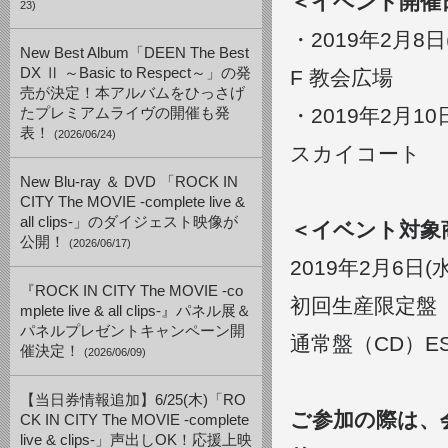
＜イベント開催
23)
・2019年2月8
New Best Album「DEEN The Best
DX Ⅱ ～Basic to Respect～」の発
F 教会広場
売が決定！本アルバムをひっさげ
・2019年2月1
たプレミアムライヴの開催も発
表！
(2026/06/24)
スカイコート
New Blu-ray ＆ DVD 「ROCK IN
CITY The MOVIE -complete live &
all clips-」のダイジェスト映像が
＜イベント対象
公開！
(2026/06/17)
2019年2月6
『ROCK IN CITY The MOVIE -co
初回生産限定盤（CD
mplete live & all clips-』パネル展＆
パネルプレゼントキャンペーン開
通常盤（CD）ESCL
催決定！
(2026/06/09)
【当日券情報追加】6/25(木)「RO
ご参加の際は、
CK IN CITY The MOVIE -complete
live & clips-」声出しOK！応援上映