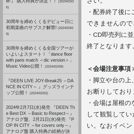
さい。
te-』 購入特典が決定！！
(2024/03/2
6)
・配券終了後に
30周年を締めくくるデビュー日に
できませんので
初期楽曲のサブスク解禁!
(2024/03/0
・CD即売列に
9)
終了となります
30周年を締めくくる全国ツアーが
いよいよスタート！「dance floor
with paris match ＜dic version＞」
Music Video公開！
(2024/02/09)
＜会場注意事項
・脚立や台の上
『DEEN LIVE JOY-Break25 ～DA
NCE IN CITY～ 』グッズラインナ
お断りしており
ップ公開！
(2024/02/02)
・会場は屋根の
2024年2月7日(水)発売 『DEEN Th
して観覧してい
e Best DX ～Basic to Respect～』
アナログ盤、2月21日(水)発売 『P
い。なおイベン
OP IN CITY ～for covers only～』
アナログ盤 購入特典の絵柄が決