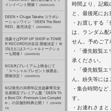
時間より、記載
インイベント開催！
(2024/11/22)
と、最後尾にお
DEEN × Ch.igai Takaha コラボレ
ーションワイン「DEEN The Best
・お渡しする「
RED」販売決定！
(2024/08/01)
は、ランダム配
池森そばPOP UP SHOP in TOWE
せん。予めご了
R RECORDS渋谷店 開催決定！ 6/
15(土)にはスペシャルトークショ
・「優先観覧エ
ーも開催！
(2024/05/30)
承ください。
6/13(木)プレミアム上映会にて
・「優先観覧エ
「スペシャルプレゼント抽選会」
開催決定！
(2024/05/22)
ん。紛失等には
・集合時間など
6/12発売の30周年記念超豪華完全
生産限定プレミアム盤「DEEN Th
す。
e Best DX -Premium Live Complet
e-」の店舗別特典公開！！
(2024/05/
・お連れさまと
13)