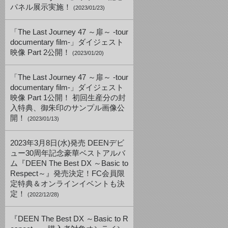
パネル展示実施！
(2023/01/23)
「The Last Journey 47 ～扉～ -tour
documentary film-」ダイジェスト
映像 Part 2公開！
(2023/01/20)
「The Last Journey 47 ～扉～ -tour
documentary film-」ダイジェスト
映像 Part 1公開！ 初回生産分の封
入特典、御朱印のサンプル画像公
開！
(2023/01/13)
2023年3月8日(水)発売 DEENデビ
ュー30周年記念豪華ベストアルバ
ム『DEEN The Best DX ～Basic to
Respect～』発売決定！FC会員限
定特典＆オンラインイベントも決
定！
(2022/12/28)
『DEEN The Best DX ～Basic to R