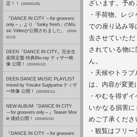
ざいます。予め
定！！
(2024/01/25)
・手荷物、レジ
『DANCE IN CITY ～for groovers
only～』より「funky fresh」のMu
での座り込み等
sic Videoが公開されました。
(2024/
去させていただ
01/13)
されている物に
DEEN『DANCE IN CITY』完全生
産限定盤 特典Blu-ray ティザー映
ん。
像 公開！
(2024/01/12)
・天候やトラブ
DEEN DANCE MUSIC PLAYLIST
は、内容が変更
mixed by Yosuke Sugiyama ティザ
ー映像 公開！
(2024/01/11)
・やむを得ずイ
NEW ALBUM『DANCE IN CITY
いかなる損害に
～for groovers only～』Teaser Mov
めご了承くださ
ie 連続公開！
(2024/01/10)
・観覧はフリー
『DANCE IN CITY ～for groovers