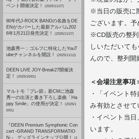
ベント開催決定！
(2025/11/27)
※当日の販売に
80年代J-ROCK BANDの名曲をDE
ございます。予
ENがカバーした最新アルバム202
6年1月21日発売決定！
※CD販売の整列
(2025/11/27)
しいただいても
池森秀一：ゴルフに特化したYouT
ubeチャンネルを開設！
(2025/11/12)
んので、整列開
DEEN LIVE JOY-Break27開催決
定！
(2025/10/01)
＜会場注意事項
マルトモ「プレ節」新CMに池森
・「イベント特
秀一の出演と書き下ろし楽曲「Ha
ppy Smile」の使用が決定！
み有効とさせて
(2025/1
0/01)
・イベント当日
『DEEN Premium Symphonic Con
います。
cert -GRAND TRANSFORMATIO
N-』 グッズラインナップ公開！
(2