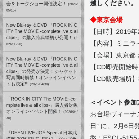
越しください。
会＆トークショー開催決定！
(2026/
05/15)
◆東京会場
New Blu-ray ＆DVD 「ROCK IN C
【日時】2019年2
ITY The MOVIE -complete live & all
clips-」の購入特典絵柄が公開！
(2
【内容】ミニラ
026/05/20)
【会場】東京都 
New Blu-ray ＆DVD 「ROCK IN C
ITY The MOVIE -complete live & all
【CD即売開始時間
clips-」の発売が決定！ジャケット
写真同時解禁！オンラインイベン
【CD販売場所
トも決定!!!
(2026/04/30)
「ROCK IN CITY The MOVIE -co
＜イベント参加
mplete live & all clips-」購入者対象
オンラインイベント開催！
(2026/04/
お台場ヴィーナス
30)
日” に、2月
『DEEN LIVE JOY Special 日本武
盤：ESCL-51