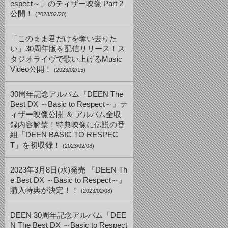
espect～」のティザー映像 Part 2
公開！
(2023/02/20)
「このまま君だけを奪い去りた
い」30周年版を配信リリース！ス
タジオライヴで歌い上げるMusic
Video公開！
(2023/02/15)
30周年記念アルバム『DEEN The
Best DX ～Basic to Respect～』テ
ィザー映像公開 ＆ アルバム全収
録内容解禁！特典映像に伝説の番
組「DEEN BASIC TO RESPEC
T」を初収録！
(2023/02/08)
2023年3月8日(水)発売 『DEEN Th
e Best DX ～Basic to Respect～』
購入特典が決定！！
(2023/02/08)
DEEN 30周年記念アルバム「DEE
N The Best DX ～Basic to Respect