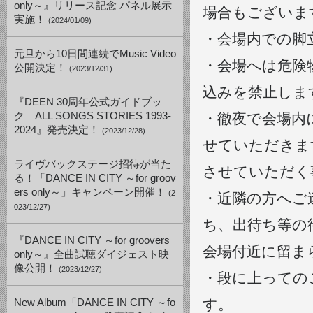
only～』リリース記念 パネル展示
場合もございま
実施！
(2024/01/09)
・会場内での脚
元旦から10日間連続でMusic Video
・会場へは危険
公開決定！
(2023/12/31)
込みを禁止しま
『DEEN 30周年公式ガイドブッ
ク ALL SONGS STORIES 1993-
・徹夜で会場内
2024』発売決定！
(2023/12/28)
せていただきま
ライヴバックステージ招待が当た
させていただく
る！「DANCE IN CITY ～for groov
ers only～」キャンペーン開催！
(2
・近隣の方へご
023/12/27)
ち、出待ち等の
『DANCE IN CITY ～for groovers
会場付近に留ま
only～』全曲試聴ダイジェスト映
像公開！
(2023/12/27)
・段に上っての
す。
New Album「DANCE IN CITY ～fo