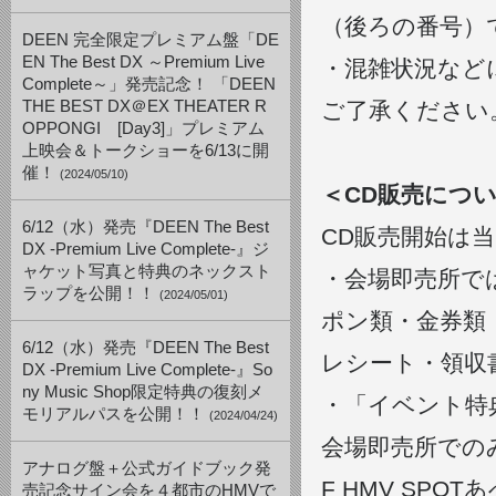
（後ろの番号）
DEEN 完全限定プレミアム盤「DE
EN The Best DX ～Premium Live
・混雑状況など
Complete～」発売記念！ 「DEEN
THE BEST DX＠EX THEATER R
ご了承ください
OPPONGI [Day3]」プレミアム
上映会＆トークショーを6/13に開
催！
(2024/05/10)
＜CD販売につ
6/12（水）発売『DEEN The Best
CD販売開始は当
DX -Premium Live Complete-』ジ
ャケット写真と特典のネックスト
・会場即売所で
ラップを公開！！
(2024/05/01)
ポン類・金券類
6/12（水）発売『DEEN The Best
レシート・領収
DX -Premium Live Complete-』So
ny Music Shop限定特典の復刻メ
・「イベント特
モリアルパスを公開！！
(2024/04/24)
会場即売所での
アナログ盤＋公式ガイドブック発
F HMV SP
売記念サイン会を４都市のHMVで