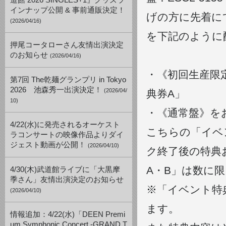
道館 2026 SINGLES+1』グッズラ
インナップ公開 & 事前通販決定！
げの方に先着に
(2026/04/16)
を下記のように
押尾コータローさん友情出演決定
のお知らせ
(2026/04/16)
・《初回生産限
第7回 The乾麺グランプリ in Tokyo
2026 池森秀一出演決定！
(2026/04/
典券A」
10)
・《通常盤》を
4/22(水)に発売されるオーケスト
こちらの「イベ
ラコンサートの映像作品よりダイ
ジェスト動画が公開！
(2026/04/10)
ク終了後の特典
A・B」は数に
4/30(木)武道館ライブに「大黒摩
季さん」友情出演決定のお知らせ
※「イベント特
(2026/04/10)
ます。
情報追加：4/22(水)「DEEN Premi
um Symphonic Concert -GRAND T