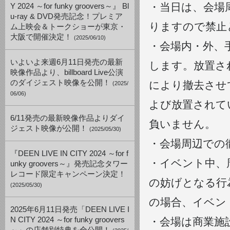
・当日は、会場
Y 2024 ～for funky groovers～』 Bl
u-ray & DVD発売記念！プレミア
りますので禁止
ム上映会＆トークショーが東京・
大阪で開催決定！
(2025/06/10)
・会場内・外、
いよいよ来週6月11日発売の最新
します。放置さ
映像作品より、billboard Live公演
のダイジェスト映像を公開！
により撤去させ
(2025/
06/06)
よび放置されて
6/11発売の最新映像作品よりダイ
負いません。
ジェスト映像が公開！
(2025/05/30)
・会場周辺での
『DEEN LIVE IN CITY 2024 ～for f
・イベント中、
unky groovers～』発売記念タワー
レコード限定キャンペーン決定！
の妨げとなる行
(2025/05/30)
の場合、イベン
2025年6月11日発売「DEEN LIVE I
N CITY 2024 ～for funky groovers
・会場は商業施