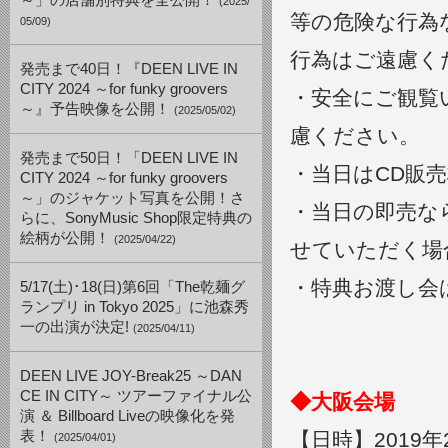
～」の店舗別特典を全公開！
(2025/
等の危険な行為
05/09)
行為はご遠慮く
発売まで40日！『DEEN LIVE IN
CITY 2024 ～for funky groovers
・安全にご観覧
～』予告映像を公開！
(2025/05/02)
慮ください。
発売まで50日！「DEEN LIVE IN
・当日はCD販
CITY 2024 ～for funky groovers
～」のジャケット写真を公開！さ
・当日の即売な
らに、SonyMusic Shop限定特典の
絵柄が公開！
(2025/04/22)
せていただく場
・特典お渡し会
5/17(土)･18(日)第6回「The乾麺グ
ランプリ in Tokyo 2025」に池森秀
一の出演が決定!
(2025/04/11)
DEEN LIVE JOY-Break25 ～DAN
CE IN CITY～ ツアーファイナル公
◆大阪会場
演 ＆ Billboard Liveの映像化を発
表！
【日時】2019年2
(2025/04/01)