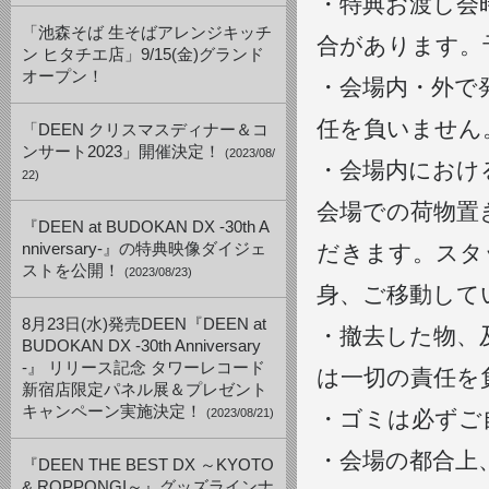
・特典お渡し会
「池森そば 生そばアレンジキッチ
合があります。
ン ヒタチエ店」9/15(金)グランド
オープン！
・会場内・外で
任を負いません
「DEEN クリスマスディナー＆コ
ンサート2023」開催決定！
(2023/08/
・会場内におけ
22)
会場での荷物置
『DEEN at BUDOKAN DX -30th A
nniversary-』の特典映像ダイジェ
だきます。スタ
ストを公開！
(2023/08/23)
身、ご移動して
8月23日(水)発売DEEN『DEEN at
・撤去した物、
BUDOKAN DX -30th Anniversary
-』 リリース記念 タワーレコード
は一切の責任を
新宿店限定パネル展＆プレゼント
キャンペーン実施決定！
(2023/08/21)
・ゴミは必ずご
・会場の都合上
『DEEN THE BEST DX ～KYOTO
& ROPPONGI～』グッズラインナ