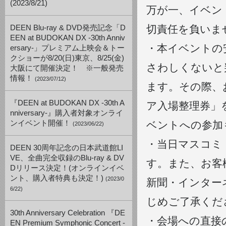
(2023/8/21)
万が一、イベン
切責任を負いま
DEEN Blu-ray & DVD発売記念「D
EEN at BUDOKAN DX -30th Anniv
・本イベントの
ersary-」プレミアム上映会＆トー
クショーが8/20(日)東京、8/25(金)
さわしくないと
大阪にて開催決定！ ※一般発売
情報！
(2023/07/12)
ます。その際、
『DEEN at BUDOKAN DX -30th A
ア入場整理券」
nniversary-』購入者対象オンライ
ンイベント開催！
ベントへの参加
(2023/06/22)
・当日マスコミ
DEEN 30周年記念の日本武道館LI
VE、全曲完全収録のBlu-ray & DV
す。また、お客
Dリリース決定！(オンラインイベ
ント、購入者特典も決定！)
(2023/0
新聞・インター
6/22)
じめご了承くだ
30th Anniversary Celebration 『DE
・会場への直接
EN Premium Symphonic Concert -