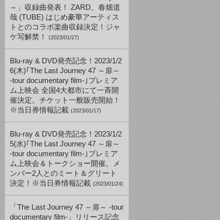
～」収録曲発表！ ZARD、春畑道
哉 (TUBE) はじめ豪華アーティス
トとのコラボ楽曲収録決定！ジャ
ケ写解禁！
(2023/01/27)
Blu-ray & DVD発売記念！2023/1/2
6(木)｢The Last Journey 47 ～扉～
-tour documentary film-｣プレミア
ム上映会 全国4大都市にて一斉開
催決定。チケット一般販売開始！
※当日券情報記載
(2023/01/17)
Blu-ray & DVD発売記念！2023/1/2
5(水)｢The Last Journey 47 ～扉～
-tour documentary film-｣プレミア
ム上映会＆トークショー開催。メ
ンバー2人とのミート＆グリート
決定！※当日券情報記載
(2023/01/24)
「The Last Journey 47 ～扉～ -tour
documentary film-」リリース記念