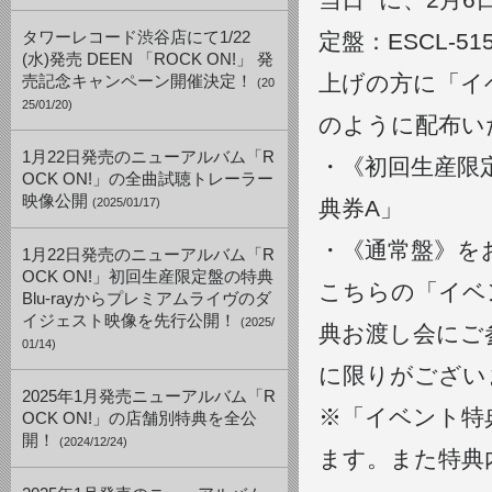
タワーレコード渋谷店にて1/22
定盤：ESCL-5
(水)発売 DEEN 「ROCK ON!」 発
上げの方に「イ
売記念キャンペーン開催決定！
(20
25/01/20)
のように配布い
1月22日発売のニューアルバム「R
・《初回生産限
OCK ON!」の全曲試聴トレーラー
映像公開
(2025/01/17)
典券A」
・《通常盤》を
1月22日発売のニューアルバム「R
OCK ON!」初回生産限定盤の特典
こちらの「イベ
Blu-rayからプレミアムライヴのダ
イジェスト映像を先行公開！
(2025/
典お渡し会にご
01/14)
に限りがござい
2025年1月発売ニューアルバム「R
※「イベント特
OCK ON!」の店舗別特典を全公
開！
(2024/12/24)
ます。また特典