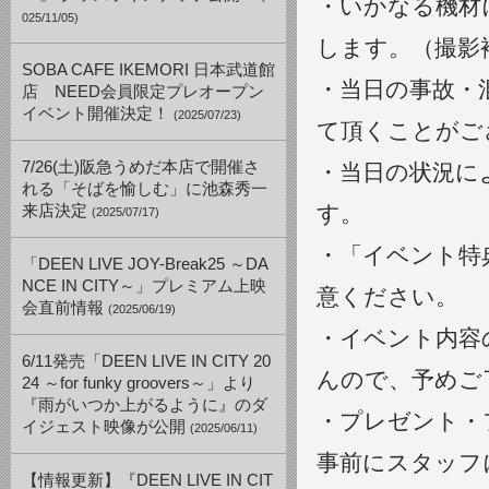
・いかなる機材
025/11/05)
します。（撮影
SOBA CAFE IKEMORI 日本武道館
・当日の事故・
店 NEED会員限定プレオープン
イベント開催決定！
(2025/07/23)
て頂くことがご
7/26(土)阪急うめだ本店で開催さ
・当日の状況に
れる「そばを愉しむ」に池森秀一
す。
来店決定
(2025/07/17)
・「イベント特
「DEEN LIVE JOY-Break25 ～DA
NCE IN CITY～」プレミアム上映
意ください。
会直前情報
(2025/06/19)
・イベント内容
6/11発売「DEEN LIVE IN CITY 20
んので、予めご
24 ～for funky groovers～」より
『雨がいつか上がるように』のダ
・プレゼント・
イジェスト映像が公開
(2025/06/11)
事前にスタッフ
【情報更新】『DEEN LIVE IN CIT