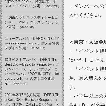
r groovers only～」発売記念！イ
・メンバーへの
ンストアイベント決定！
(2023/12/15)
入れください。
『DEEN クリスマスディナー＆コ
ンサート2023』グッズラインナッ
プ公開！
(2023/12/15)
ニューアルバム『DANCE IN CITY
＜東京・大阪会
～for groovers only～』購入者特典
デザイン決定！
(2023/12/11)
・「イベント特
はいたしません
最新ベストアルバム『DEEN The
Best DX ～Basic to Respect～』と
・「イベント特
ジャパニーズ・シティポップ・カ
バーアルバム『POP IN CITY ～for
為、購入者以外
covers only～』のアナログ化決
定！
(2023/11/27)
す。
2024年2月7日(水)発売 『DEEN Th
・小学生以上の
e Best DX ～Basic to Respect～』
券A・B」が必
アナログ盤、2月21日(水)発売 『P