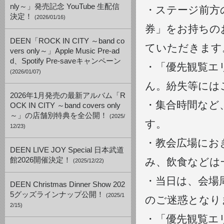
nly～」発売記念 YouTube 生配信
・ステージ前方
決定！
(2026/01/16)
券」をお持ちの
DEEN「ROCK IN CITY ～band co
ていただきます
vers only～」Apple Music Pre-ad
d、Spotify Pre-saveキャンペーン
・「優先観覧エ
(2026/01/07)
ん。紛失等には
2026年1月発売の最新アルバム「R
・集合時間など
OCK IN CITY ～band covers only
～」の店舗別特典を全公開！
(2025/
す。
12/23)
・教会広場にお
DEEN LIVE JOY Special 日本武道
館2026開催決定！
み、飲食などは
(2025/12/22)
・当日は、会場
DEEN Christmas Dinner Show 202
5グッズラインナップ公開！
(2025/1
のご迷惑となり
2/15)
・「優先観覧エ