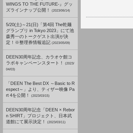
WINGS TO THE FUTURE-』グッ
ズラインナップ公開！
(2023/06/14)
5/20(土)～21(日)「第4回 The乾麺
グランプリ in Tokyo 2023」にて池
森秀一のトークゲスト出演が決
定！※整理券情報追記
(2023/05/09)
DEEN30周年記念、カラオケ館コ
ラボキャンペーンスタート！
(2023/
04/03)
「DEEN The Best DX ～Basic to R
espect～」より、ティザー映像 Pa
rt 4を公開！
(2023/03/15)
DEEN30周年記念「DEEN × Rebor
n SHIRT」プロジェクト、日本武
道館にて展示決定！
(2023/03/11)