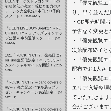
DEENオーケストラコンサートの
・「優先観覧エ
初映像化が決定！感動と迫力のス
テージを完全収録!! 本日より予約
り、早く並んだ
スタート！
(2026/02/21)
・CD即売時間
『DEEN LIVE JOY-Break27 ～RO
予告なく変更と
CK IN CITY～ 』グッズラインナッ
プ公開 & 事前通販スタート！
(202
・「優先観覧エ
6/01/16)
次第配布終了と
1/21「ROCK IN CITY」発売日にY
・「優先観覧エ
ouTube生配信決定！そしてアルバ
ムスペシャルサイトが開設！
(2026/
配布でお1人さ
01/20)
・「優先観覧エ
『ROCK IN CITY ～band covers o
エリア入場整理
nly～』発売記念 パネル展＆プレ
ゼントキャンペーン実施決定！
(20
ていただきます
26/01/19)
合がございます
「ROCK IN CITY ～band covers o