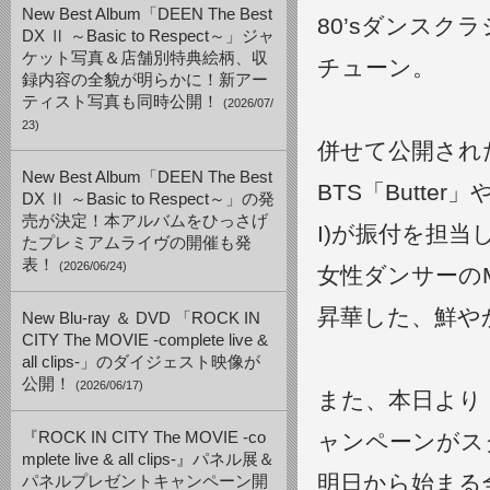
New Best Album「DEEN The Best
80’sダンス
DX Ⅱ ～Basic to Respect～」ジャ
ケット写真＆店舗別特典絵柄、収
チューン。
録内容の全貌が明らかに！新アー
ティスト写真も同時公開！
(2026/07/
23)
併せて公開された「mi
New Best Album「DEEN The Best
BTS「Butter
DX Ⅱ ～Basic to Respect～」の発
売が決定！本アルバムをひっさげ
I)が振付を担
たプレミアムライヴの開催も発
表！
(2026/06/24)
女性ダンサーのM
昇華した、鮮や
New Blu-ray ＆ DVD 「ROCK IN
CITY The MOVIE -complete live &
all clips-」のダイジェスト映像が
公開！
(2026/06/17)
また、本日より「
『ROCK IN CITY The MOVIE -co
ャンペーンがス
mplete live & all clips-』パネル展＆
明日から始まる
パネルプレゼントキャンペーン開