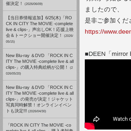
催決定！
(2026/06/09)
ましたので、
【当日券情報追加】6/25(木)「RO
是非ご参加くだ
CK IN CITY The MOVIE -complete
live & clips-」声出しOK！応援上映
https://www.dee
会＆トークショー開催決定！
(2026/
05/15)
■DEEN「mirror b
New Blu-ray ＆DVD 「ROCK IN C
ITY The MOVIE -complete live & all
clips-」の購入特典絵柄が公開！
(2
026/05/20)
New Blu-ray ＆DVD 「ROCK IN C
ITY The MOVIE -complete live & all
clips-」の発売が決定！ジャケット
写真同時解禁！オンラインイベン
トも決定!!!
(2026/04/30)
「ROCK IN CITY The MOVIE -co