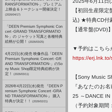
2025年6月11
RANSFORMATION-」プレミアム
上映会＆トークショー開催決定！
【初回生産限定盤(1B
(2026/04/17)
込) ★特典CD
「DEEN Premium Symphonic Con
【通常盤(DVD)】E
cert -GRAND TRANSFORMATIO
N-」の ジャケット写真と各種特典
絵柄が公開！
(2026/03/25)
▼予約はこちら
4月22日(水)発売 映像作品「DEEN
https://erj.lnk.t
Premium Symphonic Concert -GR
AND TRANSFORMATION-」のSo
ny Music Shop限定特典絵柄が決
定！
(2026/03/11)
【Sony Music
『あなたのお名前入り
2026年4月22日(水)発売 『DEEN P
remium Symphonic Concert -GRA
25 ～DANCE IN 
ND TRANSFORMATION-』 購入
特典が決定！！
(2026/02/21)
（予約対象期間：2