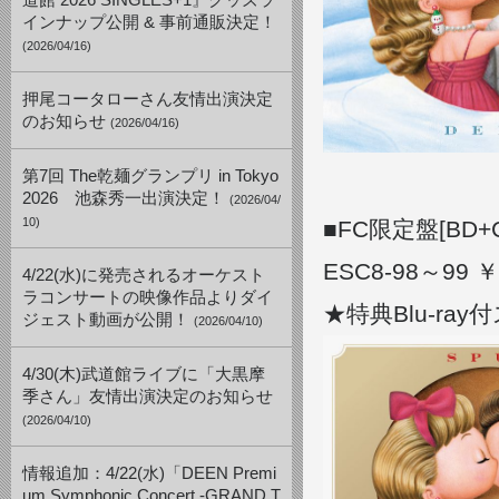
道館 2026 SINGLES+1』グッズラ
インナップ公開 & 事前通販決定！
(2026/04/16)
押尾コータローさん友情出演決定
のお知らせ
(2026/04/16)
第7回 The乾麺グランプリ in Tokyo
2026 池森秀一出演決定！
(2026/04/
10)
■FC限定盤[BD+
ESC8-98～99 ￥
4/22(水)に発売されるオーケスト
ラコンサートの映像作品よりダイ
★特典Blu-r
ジェスト動画が公開！
(2026/04/10)
4/30(木)武道館ライブに「大黒摩
季さん」友情出演決定のお知らせ
(2026/04/10)
情報追加：4/22(水)「DEEN Premi
um Symphonic Concert -GRAND T