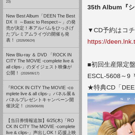
23)
35th Album
New Best Album「DEEN The Best
DX Ⅱ ～Basic to Respect～」の発
売が決定！本アルバムをひっさげ
▼CD予約はコ
たプレミアムライヴの開催も発
表！
https://deen.lnk
(2026/06/24)
New Blu-ray ＆ DVD 「ROCK IN
CITY The MOVIE -complete live &
■初回生産限定盤 [
all clips-」のダイジェスト映像が
公開！
(2026/06/17)
ESCL-5608～9 
★特典CD「DEE
『ROCK IN CITY The MOVIE -co
mplete live & all clips-』パネル展＆
パネルプレゼントキャンペーン開
催決定！
(2026/06/09)
【当日券情報追加】6/25(木)「RO
CK IN CITY The MOVIE -complete
live & clips-」声出しOK！応援上映