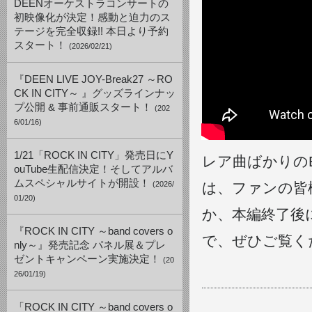
DEENオーケストラコンサートの
初映像化が決定！感動と迫力のス
テージを完全収録!! 本日より予約
スタート！
(2026/02/21)
『DEEN LIVE JOY-Break27 ～RO
CK IN CITY～ 』グッズラインナッ
プ公開 & 事前通販スタート！
(202
6/01/16)
1/21「ROCK IN CITY」発売日にY
レア曲ばかりのBi
ouTube生配信決定！そしてアルバ
ムスペシャルサイトが開設！
(2026/
は、ファンの皆
01/20)
か、本編終了後
『ROCK IN CITY ～band covers o
で、ぜひご覧く
nly～』発売記念 パネル展＆プレ
ゼントキャンペーン実施決定！
(20
26/01/19)
「ROCK IN CITY ～band covers o