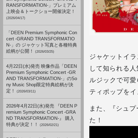
RANSFORMATION-」プレミアム
上映会＆トークショー開催決定！
(2026/04/17)
「DEEN Premium Symphonic Con
cert -GRAND TRANSFORMATIO
N-」の ジャケット写真と各種特典
絵柄が公開！
(2026/03/25)
ジャケットイラ
4月22日(水)発売 映像作品「DEEN
して知られる人
Premium Symphonic Concert -GR
AND TRANSFORMATION-」のSo
ルジックで可愛
ny Music Shop限定特典絵柄が決
ティポップをイ
定！
(2026/03/11)
2026年4月22日(水)発売 『DEEN P
また、『シュプ
remium Symphonic Concert -GRA
ND TRANSFORMATION-』 購入
た！
特典が決定！！
(2026/02/21)