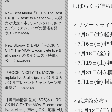
23)
しばらくお待ち
New Best Album「DEEN The Best
DX Ⅱ ～Basic to Respect～」の発
売が決定！本アルバムをひっさげ
＜リゾートライ
たプレミアムライヴの開催も発
表！
・7月5日(土)
(2026/06/24)
・7月6日(日)
New Blu-ray ＆ DVD 「ROCK IN
CITY The MOVIE -complete live &
・7月18日(金)
all clips-」のダイジェスト映像が
公開！
(2026/06/17)
・7月19日(土)
・7月31日(木
『ROCK IN CITY The MOVIE -co
mplete live & all clips-』パネル展＆
・8月1日(金)
パネルプレゼントキャンペーン開
催決定！
(2026/06/09)
【当日券情報追加】6/25(木)「RO
＜武道館公演＞
CK IN CITY The MOVIE -complete
・10月12日(日
live & clips-」声出しOK！応援上映