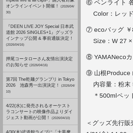
mplete live & all clips-」購入者対象
⑥ ペンライト 各
オンラインイベント開催！
(2026/04/
Color：レッド
30)
『DEEN LIVE JOY Special 日本武
⑦ ecoバッグ ￥
道館 2026 SINGLES+1』グッズラ
インナップ公開 & 事前通販決定！
Size：W 27 × 
(2026/04/16)
⑧ YAMANecoカ
押尾コータローさん友情出演決定
のお知らせ
(2026/04/16)
⑨ 山根Produce
第7回 The乾麺グランプリ in Tokyo
内容量：粉末 5
2026 池森秀一出演決定！
(2026/04/
10)
＊500mlペッ
4/22(水)に発売されるオーケスト
ラコンサートの映像作品よりダイ
ジェスト動画が公開！
(2026/04/10)
＜グッズ先行販
4/30(木)武道館ライブに「大黒摩