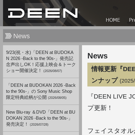
News
9/23(祝・水)「DEEN at BUDOKA
News
N 2026 -Back to the 90s-」発売記
念声出しOK！応援上映会＆トーク
情報更新『DEEN
ショー開催決定！
(2026/08/07)
ンナップ
(2025/
「DEEN at BUDOKAN 2026 -Back
to the 90s-」の Sony Music Shop
『DEEN LIVE 
限定特典絵柄が公開
(2026/08/05)
プ更新！
New Blu-ray ＆DVD「DEEN at BU
DOKAN 2026 -Back to the 90s-」
発売決定！
(2026/07/28)
フェイスタオル