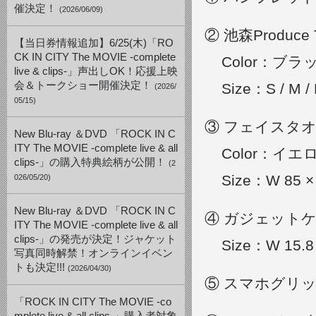
催決定！
(2026/06/09)
② 池森Produce
【当日券情報追加】6/25(木)「RO
CK IN CITY The MOVIE -complete
Color：ブラッ
live & clips-」声出しOK！応援上映
会＆トークショー開催決定！
Size：S / M / L
(2026/
05/15)
③ フェイスタオル
New Blu-ray ＆DVD 「ROCK IN C
ITY The MOVIE -complete live & all
Color：イエロ
clips-」の購入特典絵柄が公開！
(2
Size：W 85 × 
026/05/20)
New Blu-ray ＆DVD 「ROCK IN C
④ ガジェットケー
ITY The MOVIE -complete live & all
clips-」の発売が決定！ジャケット
Size：W 15.8 
写真同時解禁！オンラインイベン
トも決定!!!
(2026/04/30)
⑤ スマホグリップ
「ROCK IN CITY The MOVIE -co