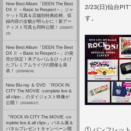
New Best Album「DEEN The Best
2/23(日)仙
DX Ⅱ ～Basic to Respect～」ジャ
ケット写真＆店舗別特典絵柄、収
す。
録内容の全貌が明らかに！新アー
ティスト写真も同時公開！
(2026/07/
23)
New Best Album「DEEN The Best
DX Ⅱ ～Basic to Respect～」の発
売が決定！本アルバムをひっさげ
たプレミアムライヴの開催も発
表！
(2026/06/24)
New Blu-ray ＆ DVD 「ROCK IN
CITY The MOVIE -complete live &
all clips-」のダイジェスト映像が
公開！
(2026/06/17)
『ROCK IN CITY The MOVIE -co
mplete live & all clips-』パネル展＆
パネルプレゼントキャンペーン開
① パンフレット(全