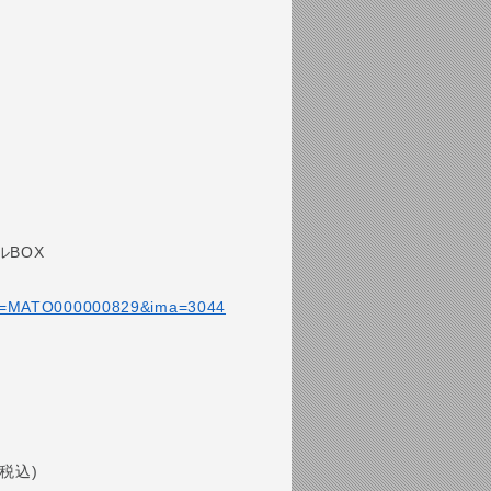
BOX
&cd=MATO000000829&ima=3044
(税込)