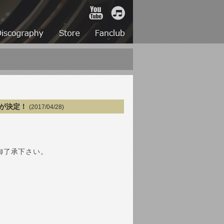
YouTube
iTunes
Live
Discography
Store
Fanclub
典が決定！
(2017/04/28)
御了承下さい。