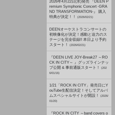
2026年4月22日(水)発売 『DEEN P
remium Symphonic Concert -GRA
ND TRANSFORMATION-』 購入
特典が決定！！
(2026/02/21)
DEENオーケストラコンサートの
初映像化が決定！感動と迫力のス
テージを完全収録!! 本日より予約
スタート！
(2026/02/21)
『DEEN LIVE JOY-Break27 ～RO
CK IN CITY～ 』グッズラインナッ
プ公開 & 事前通販スタート！
(202
6/01/16)
1/21「ROCK IN CITY」発売日にY
ouTube生配信決定！そしてアルバ
ムスペシャルサイトが開設！
(2026/
01/20)
『ROCK IN CITY ～band covers o