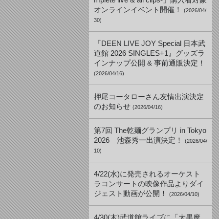
mplete live & all clips-」購入者対象
オンラインイベント開催！
(2026/04/
30)
『DEEN LIVE JOY Special 日本武
道館 2026 SINGLES+1』グッズラ
インナップ公開 & 事前通販決定！
(2026/04/16)
押尾コータローさん友情出演決定
のお知らせ
(2026/04/16)
第7回 The乾麺グランプリ in Tokyo
2026 池森秀一出演決定！
(2026/04/
10)
4/22(水)に発売されるオーケスト
ラコンサートの映像作品よりダイ
ジェスト動画が公開！
(2026/04/10)
4/30(木)武道館ライブに「大黒摩