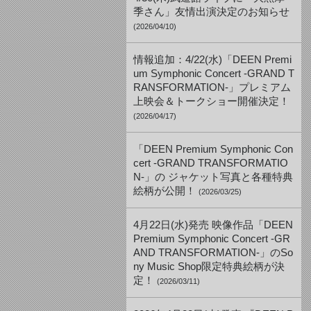
季さん」友情出演決定のお知らせ
(2026/04/10)
情報追加：4/22(水)「DEEN Premi
um Symphonic Concert -GRAND T
RANSFORMATION-」プレミアム
上映会＆トークショー開催決定！
(2026/04/17)
「DEEN Premium Symphonic Con
cert -GRAND TRANSFORMATIO
N-」の ジャケット写真と各種特典
絵柄が公開！
(2026/03/25)
4月22日(水)発売 映像作品「DEEN
Premium Symphonic Concert -GR
AND TRANSFORMATION-」のSo
ny Music Shop限定特典絵柄が決
定！
(2026/03/11)