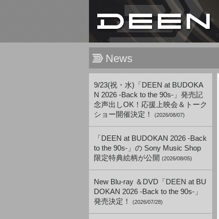
News
9/23(祝・水)「DEEN at BUDOKA
N 2026 -Back to the 90s-」発売記
念声出しOK！応援上映会＆トーク
ショー開催決定！
(2026/08/07)
「DEEN at BUDOKAN 2026 -Back
to the 90s-」の Sony Music Shop
限定特典絵柄が公開
(2026/08/05)
New Blu-ray ＆DVD「DEEN at BU
DOKAN 2026 -Back to the 90s-」
発売決定！
(2026/07/28)