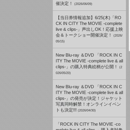
催決定！
(2026/06/09)
【当日券情報追加】6/25(木)「RO
CK IN CITY The MOVIE -complete
live & clips-」声出しOK！応援上映
会＆トークショー開催決定！
(2026/
05/15)
New Blu-ray ＆DVD 「ROCK IN C
ITY The MOVIE -complete live & all
clips-」の購入特典絵柄が公開！
(2
026/05/20)
New Blu-ray ＆DVD 「ROCK IN C
ITY The MOVIE -complete live & all
clips-」の発売が決定！ジャケット
写真同時解禁！オンラインイベン
トも決定!!!
(2026/04/30)
「ROCK IN CITY The MOVIE -co