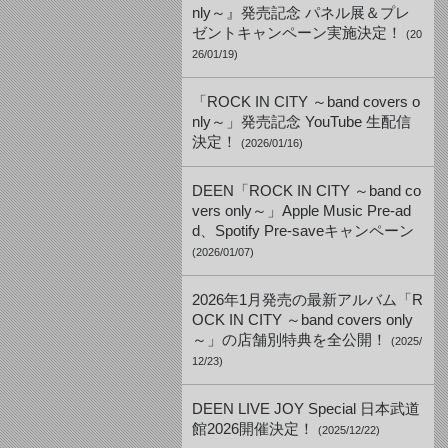
nly～』発売記念 パネル展＆プレ
ゼントキャンペーン実施決定！
(20
26/01/19)
「ROCK IN CITY ～band covers o
nly～」発売記念 YouTube 生配信
決定！
(2026/01/16)
DEEN「ROCK IN CITY ～band co
vers only～」Apple Music Pre-ad
d、Spotify Pre-saveキャンペーン
(2026/01/07)
2026年1月発売の最新アルバム「R
OCK IN CITY ～band covers only
～」の店舗別特典を全公開！
(2025/
12/23)
DEEN LIVE JOY Special 日本武道
館2026開催決定！
(2025/12/22)