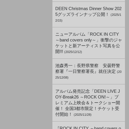
DEEN Christmas Dinner Show 202
5グッズラインナップ公開！
(2025/1
2/15)
ニューアルバム「ROCK IN CITY
～band covers only～」衝撃のジャ
ケットと新アーティスト写真を公
開!!!
(2025/12/12)
池森秀一：長野県警察 安曇野警
察署『一日警察署長』就任決定
(20
25/12/08)
アルバム発売記念「DEEN LIVE J
OY-Break26 ～ROCK ON!～」プ
レミアム上映会＆トークショー開
催！ 全国3都市限定！チケット受
付開始！
(2025/11/28)
『ROCK IN CITY ～band covers o