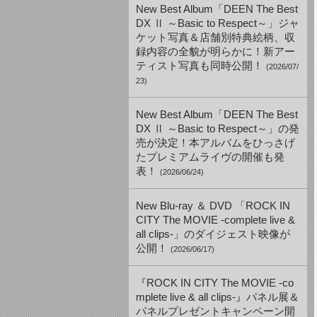
New Best Album「DEEN The Best
DX Ⅱ ～Basic to Respect～」ジャ
ケット写真＆店舗別特典絵柄、収
録内容の全貌が明らかに！新アー
ティスト写真も同時公開！
(2026/07/
23)
New Best Album「DEEN The Best
DX Ⅱ ～Basic to Respect～」の発
売が決定！本アルバムをひっさげ
たプレミアムライヴの開催も発
表！
(2026/06/24)
New Blu-ray ＆ DVD 「ROCK IN
CITY The MOVIE -complete live &
all clips-」のダイジェスト映像が
公開！
(2026/06/17)
『ROCK IN CITY The MOVIE -co
mplete live & all clips-』パネル展＆
パネルプレゼントキャンペーン開