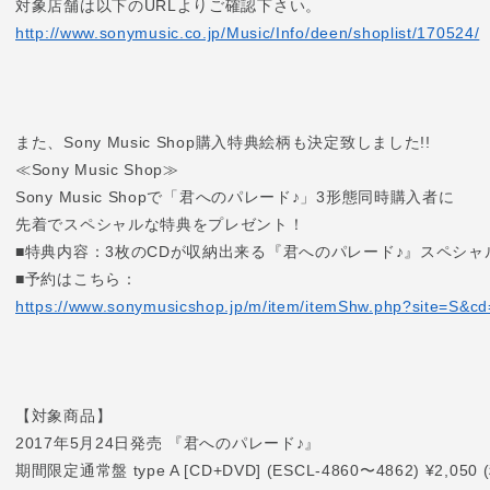
対象店舗は以下のURLよりご確認下さい。
http://www.sonymusic.co.jp/Music/Info/deen/shoplist/170524/
また、Sony Music Shop購入特典絵柄も決定致しました!!
≪Sony Music Shop≫
Sony Music Shopで「君へのパレード♪」3形態同時購入者に
先着でスペシャルな特典をプレゼント！
■特典内容：3枚のCDが収納出来る『君へのパレード♪』スペシャル
■予約はこちら：
https://www.sonymusicshop.jp/m/item/itemShw.php?site=S
【対象商品】
2017年5月24日発売 『君へのパレード♪』
期間限定通常盤 type A [CD+DVD] (ESCL-4860〜4862) ¥2,050 