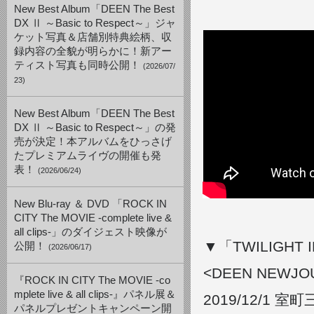
New Best Album「DEEN The Best
DX Ⅱ ～Basic to Respect～」ジャ
ケット写真＆店舗別特典絵柄、収
録内容の全貌が明らかに！新アー
ティスト写真も同時公開！
(2026/07/
23)
New Best Album「DEEN The Best
DX Ⅱ ～Basic to Respect～」の発
売が決定！本アルバムをひっさげ
たプレミアムライヴの開催も発
表！
(2026/06/24)
New Blu-ray ＆ DVD 「ROCK IN
CITY The MOVIE -complete live &
all clips-」のダイジェスト映像が
▼「TWILIGHT I
公開！
(2026/06/17)
<DEEN NEWJOU
『ROCK IN CITY The MOVIE -co
mplete live & all clips-』パネル展＆
2019/12/1 
パネルプレゼントキャンペーン開