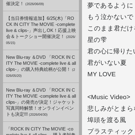
催決定！
夢であるように
(2026/06/09)
もう泣かないで
【当日券情報追加】6/25(木)「RO
CK IN CITY The MOVIE -complete
このまま君だけ
live & clips-」声出しOK！応援上映
会＆トークショー開催決定！
(2026/
星の雫
05/15)
君の⼼に帰りた
New Blu-ray ＆DVD 「ROCK IN C
君がいない夏
ITY The MOVIE -complete live & all
clips-」の購入特典絵柄が公開！
(2
MY LOVE
026/05/20)
New Blu-ray ＆DVD 「ROCK IN C
<Music Video>
ITY The MOVIE -complete live & all
clips-」の発売が決定！ジャケット
悲しみがとまら
写真同時解禁！オンラインイベン
トも決定!!!
(2026/04/30)
埠頭を渡る⾵
「ROCK IN CITY The MOVIE -co
プラスティック