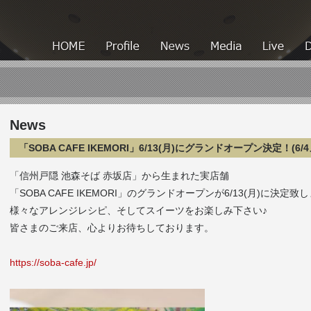
HOME
HOME
Profile
News
Media
News
「SOBA CAFE IKEMORI」6/13(月)にグランドオープン決定！(6
「信州戸隠 池森そば 赤坂店」から生まれた実店舗
「SOBA CAFE IKEMORI」のグランドオープンが6/13(月)に決定致
様々なアレンジレシピ、そしてスイーツをお楽しみ下さい♪
皆さまのご来店、心よりお待ちしております。
https://soba-cafe.jp/