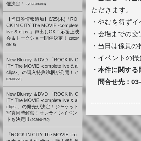
催決定！
(2026/06/09)
ただきます。
【当日券情報追加】6/25(木)「RO
・やむを得ずイ
CK IN CITY The MOVIE -complete
live & clips-」声出しOK！応援上映
・会場までの交
会＆トークショー開催決定！
(2026/
・当日は係員の
05/15)
・イベントの撮
New Blu-ray ＆DVD 「ROCK IN C
ITY The MOVIE -complete live & all
・本件に関する問
clips-」の購入特典絵柄が公開！
(2
026/05/20)
問合せ先：03-3221
New Blu-ray ＆DVD 「ROCK IN C
ITY The MOVIE -complete live & all
clips-」の発売が決定！ジャケット
写真同時解禁！オンラインイベン
トも決定!!!
(2026/04/30)
「ROCK IN CITY The MOVIE -co