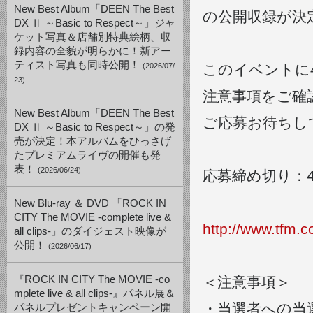
New Best Album「DEEN The Best
の公開収録が決
DX Ⅱ ～Basic to Respect～」ジャ
ケット写真＆店舗別特典絵柄、収
録内容の全貌が明らかに！新アー
ティスト写真も同時公開！
(2026/07/
このイベントに
23)
注意事項をご確
New Best Album「DEEN The Best
ご応募お待ちし
DX Ⅱ ～Basic to Respect～」の発
売が決定！本アルバムをひっさげ
たプレミアムライヴの開催も発
表！
(2026/06/24)
応募締め切り：4月
New Blu-ray ＆ DVD 「ROCK IN
CITY The MOVIE -complete live &
http://www.tfm.c
all clips-」のダイジェスト映像が
公開！
(2026/06/17)
『ROCK IN CITY The MOVIE -co
＜注意事項＞
mplete live & all clips-』パネル展＆
・当選者への当
パネルプレゼントキャンペーン開