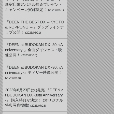
新宿店限定パネル展＆プレゼント
キャンペーン実施決定！
(2023/08/21)
『DEEN THE BEST DX ～KYOTO
& ROPPONGI～』グッズラインナ
ップ公開！
(2023/08/21)
『DEEN at BUDOKAN DX -30th A
nniversary-』全曲ダイジェスト映
像公開！
(2023/08/16)
『DEEN at BUDOKAN DX -30th A
nniversary-』ティザー映像公開！
(2023/08/09)
2023年8月23日(水)発売 『DEEN a
t BUDOKAN DX -30th Anniversary
-』 購入特典が決定！ (オリジナル
特典写真掲載)
(2023/07/28)