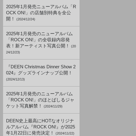
2025年1月発売ニューアルバム「R
OCK ON!」の店舗別特典を全公
開！
(2024/12/24)
2025年1月発売のニューアルバム
「ROCK ON!」の全収録内容発
表！新アーティスト写真公開！
(20
24/12/23)
『DEEN Christmas Dinner Show 2
024』グッズラインナップ公開！
(2024/12/13)
2025年1月発売のニューアルバム
「ROCK ON!」のほとばしるジャ
ケット写真解禁！
(2024/11/29)
DEEN史上最高にHOTなオリジナ
ルアルバム『ROCK ON!』が2025
年1月22日に発売決定！
(2024/11/22)