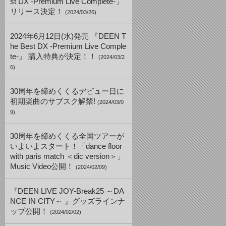
st DX -Premium Live Complete-」
リリース決定！
(2024/03/26)
2024年6月12日(水)発売 『DEEN T
he Best DX -Premium Live Comple
te-』 購入特典が決定！！
(2024/03/2
6)
30周年を締めくくるデビュー日に
初期楽曲のサブスク解禁!
(2024/03/0
9)
30周年を締めくくる全国ツアーが
いよいよスタート！「dance floor
with paris match ＜dic version＞」
Music Video公開！
(2024/02/09)
『DEEN LIVE JOY-Break25 ～DA
NCE IN CITY～ 』グッズラインナ
ップ公開！
(2024/02/02)