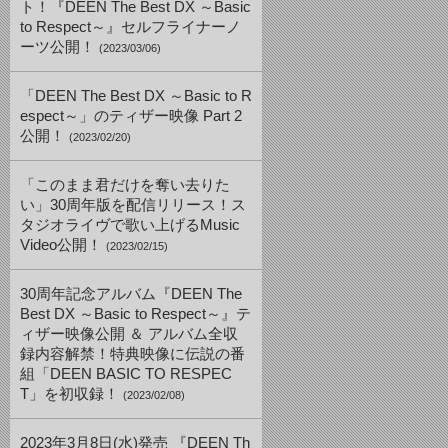
ト！『DEEN The Best DX ～Basic
to Respect～』セルフライナーノ
ーツ公開！
(2023/03/06)
「DEEN The Best DX ～Basic to R
espect～」のティザー映像 Part 2
公開！
(2023/02/20)
「このまま君だけを奪い去りた
い」30周年版を配信リリース！ス
タジオライヴで歌い上げるMusic
Video公開！
(2023/02/15)
30周年記念アルバム『DEEN The
Best DX ～Basic to Respect～』テ
ィザー映像公開 ＆ アルバム全収
録内容解禁！特典映像に伝説の番
組「DEEN BASIC TO RESPEC
T」を初収録！
(2023/02/08)
2023年3月8日(水)発売 『DEEN Th