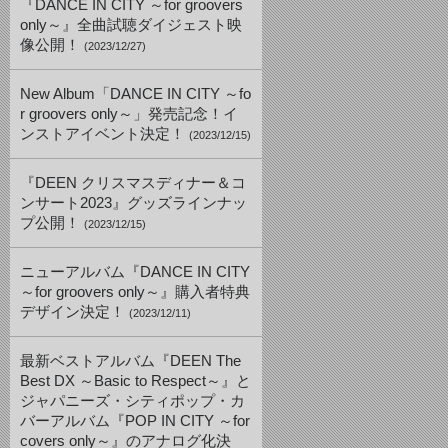
『DANCE IN CITY ～for groovers
only～』全曲試聴ダイジェスト映
像公開！
(2023/12/27)
New Album「DANCE IN CITY ～fo
r groovers only～」発売記念！イ
ンストアイベント決定！
(2023/12/15)
『DEEN クリスマスディナー＆コ
ンサート2023』グッズラインナッ
プ公開！
(2023/12/15)
ニューアルバム『DANCE IN CITY
～for groovers only～』購入者特典
デザイン決定！
(2023/12/11)
最新ベストアルバム『DEEN The
Best DX ～Basic to Respect～』と
ジャパニーズ・シティポップ・カ
バーアルバム『POP IN CITY ～for
covers only～』のアナログ化決