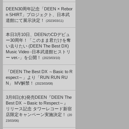
DEEN30周年記念「DEEN × Rebor
n SHIRT」プロジェクト、日本武
道館にて展示決定！
(2023/03/11)
本日3月10日、DEENのCDデビュ
ー30周年！「このまま君だけを奪
い去りたい (DEEN The Best DX)
Music Video -日本武道館ヒストリ
ー ver.-」を公開！
(2023/03/10)
「DEEN The Best DX ～Basic to R
espect～」より「RUN RUN RU
N」 MV解禁！
(2023/03/08)
3月8日(水)発売DEEN『DEEN The
Best DX ～Basic to Respect～』
リリース記念 タワーレコード新宿
店限定キャンペーン実施決定！
(20
23/03/06)