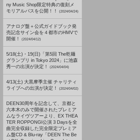
ny Music Shop限定特典の復刻メ
モリアルパスを公開！！
(2024/04/24)
アナログ盤＋公式ガイドブック発
売記念サイン会を４都市のHMVで
開催！
(2024/04/12)
5/18(土)・19(日)「第5回 The乾麺
グランプリ in Tokyo 2024」に池森
秀一の出演が決定！
(2024/04/04)
4/13(土) 大黒摩季主催 チャリティ
ライブへの出演が決定！
(2024/04/02)
DEEN30周年を記念して、京都と
六本木のみで開催されたプレミア
ムなライヴツアーより、EX THEA
TER ROPPONGI公演 3 Daysを全
曲完全収録した完全限定プレミア
ム盤CD & Blu-ray「DEEN The Be