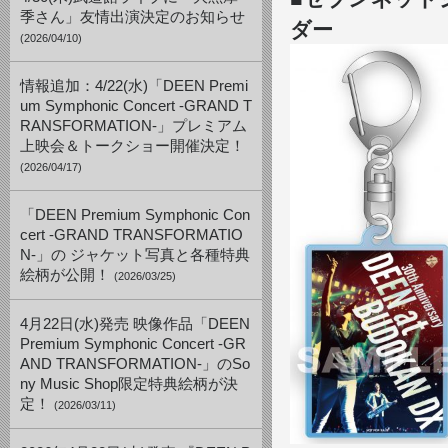
季さん」友情出演決定のお知らせ
ダー
(2026/04/10)
情報追加：4/22(水)「DEEN Premi
um Symphonic Concert -GRAND T
RANSFORMATION-」プレミアム
上映会＆トークショー開催決定！
(2026/04/17)
「DEEN Premium Symphonic Con
cert -GRAND TRANSFORMATIO
N-」の ジャケット写真と各種特典
絵柄が公開！
(2026/03/25)
4月22日(水)発売 映像作品「DEEN
Premium Symphonic Concert -GR
AND TRANSFORMATION-」のSo
ny Music Shop限定特典絵柄が決
定！
(2026/03/11)