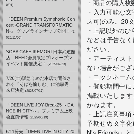
・商品の購入枚
0/01)
・入力可能な文
ス可)のみ。2
『DEEN Premium Symphonic Con
cert -GRAND TRANSFORMATIO
・上記以外のひ
N-』 グッズラインナップ公開！
(2
などは予告なく
025/11/05)
ださい。
SOBA CAFE IKEMORI 日本武道館
・アーティスト
店 NEED会員限定プレオープン
イベント開催決定！
(2025/07/23)
ない場合がござ
・ニックネーム
7/26(土)阪急うめだ本店で開催さ
・登録期間中にご
れる「そばを愉しむ」に池森秀一
来店決定
(2025/07/17)
掲載いたします
かねます。
「DEEN LIVE JOY-Break25 ～DA
NCE IN CITY～」プレミアム上映
・上記注意事項
会直前情報
(2025/06/19)
予期せぬ文字化
N’s Frie
6/11発売「DEEN LIVE IN CITY 20