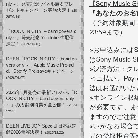
【Sony Music
nly～』発売記念 パネル展＆プレ
ゼントキャンペーン実施決定！
『あなたのお名
(20
26/01/19)
（予約対象期間：2
23:59まで）
「ROCK IN CITY ～band covers o
nly～」発売記念 YouTube 生配信
決定！
(2026/01/16)
※お申込みにはSo
はSony Musi
DEEN「ROCK IN CITY ～band co
vers only～」Apple Music Pre-ad
※決済方法：ク
d、Spotify Pre-saveキャンペーン
ビニ払い、Pay
(2026/01/07)
法はお選びいた
2026年1月発売の最新アルバム「R
※オンライン収納
OCK IN CITY ～band covers only
が必要です。ま
～」の店舗別特典を全公開！
(2025/
12/23)
ますのでご注意
※いかなる場合
DEEN LIVE JOY Special 日本武道
館2026開催決定！
(2025/12/22)
品の受取拒否等