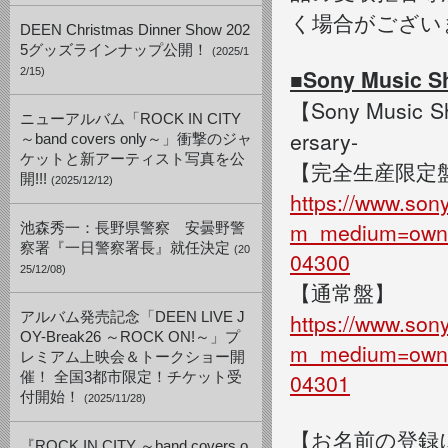
く場合がござい
DEEN Christmas Dinner Show 202
5グッズラインナップ公開！
(2025/1
■Sony Music
2/15)
【Sony Music 
ニューアルバム「ROCK IN CITY
ersary-
～band covers only～」衝撃のジャ
ケットと新アーティスト写真を公
【完全生産限定
開!!!
(2025/12/12)
https://www.so
m_medium=own
池森秀一：長野県警察 安曇野警
察署『一日警察署長』就任決定
(20
04300
25/12/08)
【通常盤】
https://www.so
アルバム発売記念「DEEN LIVE J
OY-Break26 ～ROCK ON!～」プ
m_medium=own
レミアム上映会＆トークショー開
04301
催！ 全国3都市限定！チケット受
付開始！
(2025/11/28)
【お名前の登録
『ROCK IN CITY ～band covers o