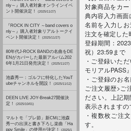
対象商品をカー
nly～』購入者対象オンラインイベ
ント開催決定！
(2025/11/27)
典内容入力画面
名前を入力しお
『ROCK IN CITY ～band covers o
nly～』購入者対象リアルトークイ
注文を確定した
ベント開催決定！
(2025/11/27)
登録期間：2023
祝）23:59まで
80年代J-ROCK BANDの名曲をDE
ENがカバーした最新アルバム202
・ご登録いただ
6年1月21日発売決定！
(2025/11/27)
モリアルPAS
・ご登録のお名前は
池森秀一：ゴルフに特化したYouT
ubeチャンネルを開設！
(2025/11/12)
ご注文履歴>ご
ださい。上記期
DEEN LIVE JOY-Break27開催決
定！
表示されますの
(2025/10/01)
・複数枚ご注
マルトモ「プレ節」新CMに池森
す。
秀一の出演と書き下ろし楽曲「Ha
ppy Smile」の使用が決定！
(2025/1