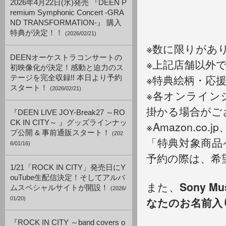
2026年4月22日(水)発売 『DEEN P
remium Symphonic Concert -GRA
ND TRANSFORMATION-』 購入
特典が決定！！
(2026/02/21)
※数に限りがあ
DEENオーケストラコンサートの
※上記店舗以外
初映像化が決定！感動と迫力のス
※特典絵柄・応
テージを完全収録!! 本日より予約
スタート！
(2026/02/21)
※各オンライン
掛かる場合がご
『DEEN LIVE JOY-Break27 ～RO
CK IN CITY～ 』グッズラインナッ
※Amazon.
プ公開 & 事前通販スタート！
(202
「特典対象商品
6/01/16)
予約の際は、希
1/21「ROCK IN CITY」発売日にY
ouTube生配信決定！そしてアルバ
また、
Sony 
ムスペシャルサイトが開設！
(2026/
なたのお名前入
01/20)
『ROCK IN CITY ～band covers o