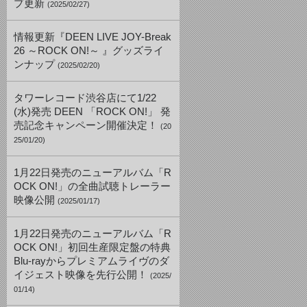
プ更新
(2025/02/27)
情報更新『DEEN LIVE JOY-Break
26 ～ROCK ON!～ 』グッズライ
ンナップ
(2025/02/20)
タワーレコード渋谷店にて1/22
(水)発売 DEEN 「ROCK ON!」 発
売記念キャンペーン開催決定！
(20
25/01/20)
1月22日発売のニューアルバム「R
OCK ON!」の全曲試聴トレーラー
映像公開
(2025/01/17)
1月22日発売のニューアルバム「R
OCK ON!」初回生産限定盤の特典
Blu-rayからプレミアムライヴのダ
イジェスト映像を先行公開！
(2025/
01/14)