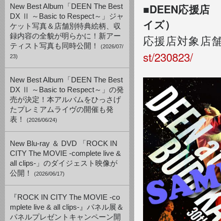
■DEEN応援
New Best Album「DEEN The Best
DX Ⅱ ～Basic to Respect～」ジャ
イズ）
ケット写真＆店舗別特典絵柄、収
録内容の全貌が明らかに！新アー
応援店対象店
ティスト写真も同時公開！
(2026/07/
st/230823/
23)
New Best Album「DEEN The Best
DX Ⅱ ～Basic to Respect～」の発
売が決定！本アルバムをひっさげ
たプレミアムライヴの開催も発
表！
(2026/06/24)
New Blu-ray ＆ DVD 「ROCK IN
CITY The MOVIE -complete live &
all clips-」のダイジェスト映像が
公開！
(2026/06/17)
『ROCK IN CITY The MOVIE -co
mplete live & all clips-』パネル展＆
パネルプレゼントキャンペーン開