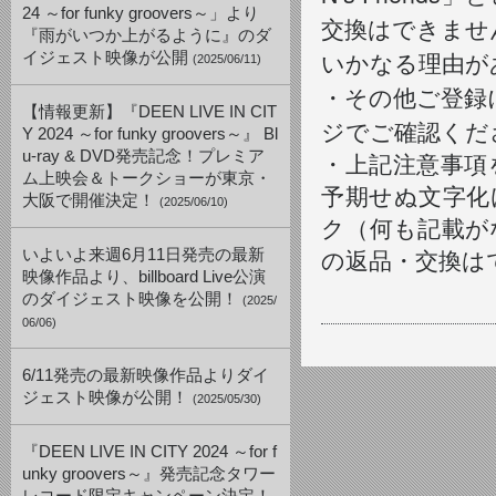
24 ～for funky groovers～」より
交換はできませ
『雨がいつか上がるように』のダ
いかなる理由が
イジェスト映像が公開
(2025/06/11)
・その他ご登録に関
【情報更新】『DEEN LIVE IN CIT
ジでご確認くだ
Y 2024 ～for funky groovers～』 Bl
u-ray & DVD発売記念！プレミア
・上記注意事項
ム上映会＆トークショーが東京・
予期せぬ文字化
大阪で開催決定！
(2025/06/10)
ク（何も記載が
いよいよ来週6月11日発売の最新
の返品・交換は
映像作品より、billboard Live公演
のダイジェスト映像を公開！
(2025/
06/06)
6/11発売の最新映像作品よりダイ
ジェスト映像が公開！
(2025/05/30)
『DEEN LIVE IN CITY 2024 ～for f
unky groovers～』発売記念タワー