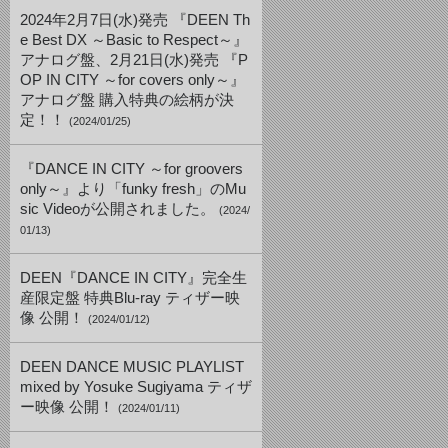
2024年2月7日(水)発売 『DEEN Th
e Best DX ～Basic to Respect～』
アナログ盤、2月21日(水)発売 『P
OP IN CITY ～for covers only～』
アナログ盤 購入特典の絵柄が決
定！！
(2024/01/25)
『DANCE IN CITY ～for groovers
only～』より「funky fresh」のMu
sic Videoが公開されました。
(2024/
01/13)
DEEN『DANCE IN CITY』完全生
産限定盤 特典Blu-ray ティザー映
像 公開！
(2024/01/12)
DEEN DANCE MUSIC PLAYLIST
mixed by Yosuke Sugiyama ティザ
ー映像 公開！
(2024/01/11)