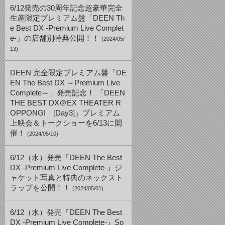
6/12発売の30周年記念超豪華完全
生産限定プレミアム盤「DEEN Th
e Best DX -Premium Live Complet
e-」の店舗別特典公開！！
(2024/05/
13)
DEEN 完全限定プレミアム盤「DE
EN The Best DX ～Premium Live
Complete～」発売記念！ 「DEEN
THE BEST DX＠EX THEATER R
OPPONGI [Day3]」プレミアム
上映会＆トークショーを6/13に開
催！
(2024/05/10)
6/12（水）発売『DEEN The Best
DX -Premium Live Complete-』ジ
ャケット写真と特典のネックスト
ラップを公開！！
(2024/05/01)
6/12（水）発売『DEEN The Best
DX -Premium Live Complete-』So