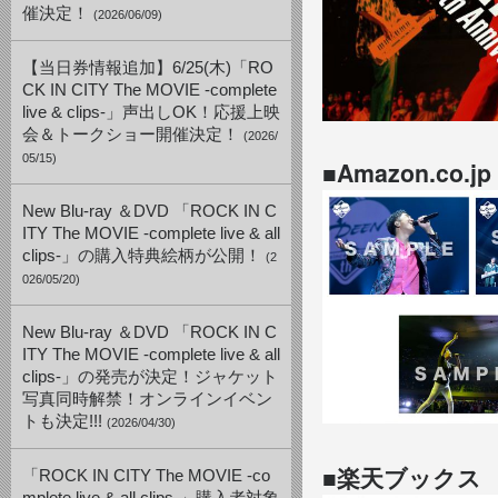
催決定！
(2026/06/09)
【当日券情報追加】6/25(木)「RO
CK IN CITY The MOVIE -complete
live & clips-」声出しOK！応援上映
会＆トークショー開催決定！
(2026/
05/15)
■Amazon.
New Blu-ray ＆DVD 「ROCK IN C
ITY The MOVIE -complete live & all
clips-」の購入特典絵柄が公開！
(2
026/05/20)
New Blu-ray ＆DVD 「ROCK IN C
ITY The MOVIE -complete live & all
clips-」の発売が決定！ジャケット
写真同時解禁！オンラインイベン
トも決定!!!
(2026/04/30)
■楽天ブックス
「ROCK IN CITY The MOVIE -co