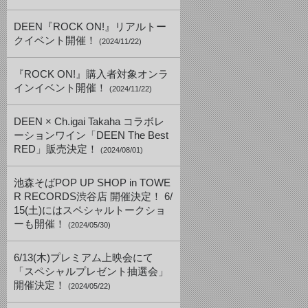
DEEN『ROCK ON!』リアルトー
クイベント開催！
(2024/11/22)
『ROCK ON!』購入者対象オンラ
インイベント開催！
(2024/11/22)
DEEN × Ch.igai Takaha コラボレ
ーションワイン「DEEN The Best
RED」販売決定！
(2024/08/01)
池森そばPOP UP SHOP in TOWE
R RECORDS渋谷店 開催決定！ 6/
15(土)にはスペシャルトークショ
ーも開催！
(2024/05/30)
6/13(木)プレミアム上映会にて
「スペシャルプレゼント抽選会」
開催決定！
(2024/05/22)