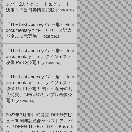
ンバー2人とのミート＆グリート
決定！※当日券情報記載
(2023/01/24)
「The Last Journey 47 ～扉～ -tour
documentary film-」リリース記念
パネル展示実施！
(2023/01/23)
「The Last Journey 47 ～扉～ -tour
documentary film-」ダイジェスト
映像 Part 2公開！
(2023/01/20)
「The Last Journey 47 ～扉～ -tour
documentary film-」ダイジェスト
映像 Part 1公開！ 初回生産分の封
入特典、御朱印のサンプル画像公
開！
(2023/01/13)
2023年3月8日(水)発売 DEENデビ
ュー30周年記念豪華ベストアルバ
ム『DEEN The Best DX ～Basic to