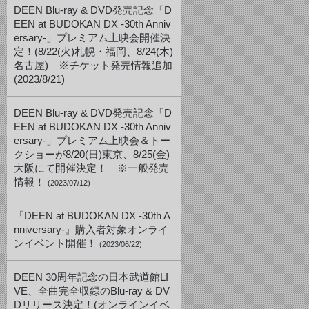
DEEN Blu-ray & DVD発売記念「D
EEN at BUDOKAN DX -30th Anniv
ersary-」プレミアム上映会開催決
定！(8/22(火)札幌・福岡、8/24(木)
名古屋) ※チケット発売情報追加
(2023/8/21)
DEEN Blu-ray & DVD発売記念「D
EEN at BUDOKAN DX -30th Anniv
ersary-」プレミアム上映会＆トー
クショーが8/20(日)東京、8/25(金)
大阪にて開催決定！ ※一般発売
情報！
(2023/07/12)
『DEEN at BUDOKAN DX -30th A
nniversary-』購入者対象オンライ
ンイベント開催！
(2023/06/22)
DEEN 30周年記念の日本武道館LI
VE、全曲完全収録のBlu-ray & DV
Dリリース決定！(オンラインイベ