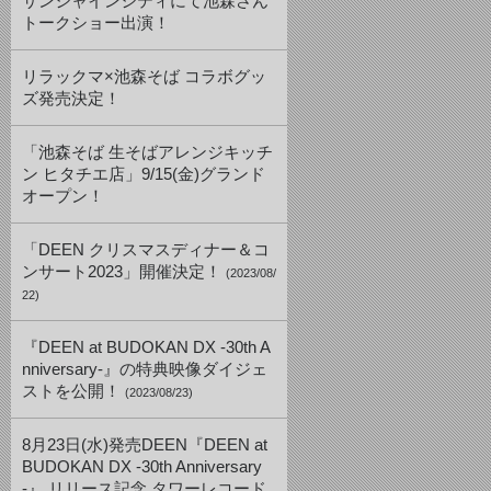
サンシャインシティにて池森さん
トークショー出演！
リラックマ×池森そば コラボグッ
ズ発売決定！
「池森そば 生そばアレンジキッチ
ン ヒタチエ店」9/15(金)グランド
オープン！
「DEEN クリスマスディナー＆コ
ンサート2023」開催決定！
(2023/08/
22)
『DEEN at BUDOKAN DX -30th A
nniversary-』の特典映像ダイジェ
ストを公開！
(2023/08/23)
8月23日(水)発売DEEN『DEEN at
BUDOKAN DX -30th Anniversary
-』 リリース記念 タワーレコード