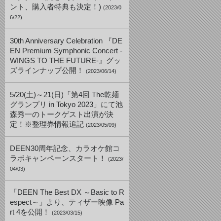
ント、購入者特典も決定！)
(2023/0
6/22)
30th Anniversary Celebration 『DE
EN Premium Symphonic Concert -
WINGS TO THE FUTURE-』グッ
ズラインナップ公開！
(2023/06/14)
5/20(土)～21(日)「第4回 The乾麺
グランプリ in Tokyo 2023」にて池
森秀一のトークゲスト出演が決
定！※整理券情報追記
(2023/05/09)
DEEN30周年記念、カラオケ館コ
ラボキャンペーンスタート！
(2023/
04/03)
「DEEN The Best DX ～Basic to R
espect～」より、ティザー映像 Pa
rt 4を公開！
(2023/03/15)