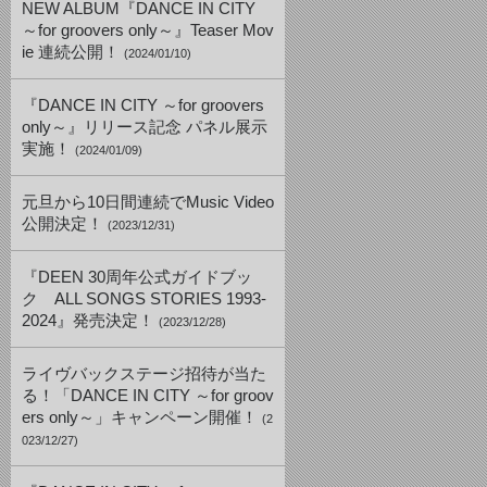
NEW ALBUM『DANCE IN CITY
～for groovers only～』Teaser Mov
ie 連続公開！
(2024/01/10)
『DANCE IN CITY ～for groovers
only～』リリース記念 パネル展示
実施！
(2024/01/09)
元旦から10日間連続でMusic Video
公開決定！
(2023/12/31)
『DEEN 30周年公式ガイドブッ
ク ALL SONGS STORIES 1993-
2024』発売決定！
(2023/12/28)
ライヴバックステージ招待が当た
る！「DANCE IN CITY ～for groov
ers only～」キャンペーン開催！
(2
023/12/27)