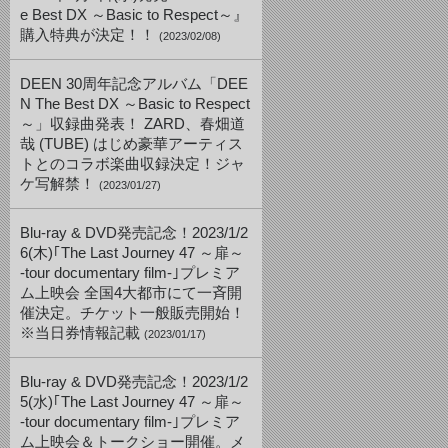
e Best DX ～Basic to Respect～』
購入特典が決定！！
(2023/02/08)
DEEN 30周年記念アルバム「DEE
N The Best DX ～Basic to Respect
～」収録曲発表！ ZARD、春畑道
哉 (TUBE) はじめ豪華アーティス
トとのコラボ楽曲収録決定！ジャ
ケ写解禁！
(2023/01/27)
Blu-ray & DVD発売記念！2023/1/2
6(木)｢The Last Journey 47 ～扉～
-tour documentary film-｣プレミア
ム上映会 全国4大都市にて一斉開
催決定。チケット一般販売開始！
※当日券情報記載
(2023/01/17)
Blu-ray & DVD発売記念！2023/1/2
5(水)｢The Last Journey 47 ～扉～
-tour documentary film-｣プレミア
ム上映会＆トークショー開催。メ