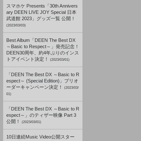
スマホケ Presents「30th Annivers
ary DEEN LIVE JOY Special 日本
武道館 2023」グッズ一覧 公開！
(2023/03/03)
Best Album「DEEN The Best DX
～Basic to Respect～」発売記念！
DEEN30周年、約4年ぶりのインス
トアイベント決定！
(2023/03/01)
「DEEN The Best DX ～Basic to R
espect～ (Special Edition)」プリオ
ーダーキャンペーン決定！
(2023/03/
01)
「DEEN The Best DX ～Basic to R
espect～」のティザー映像 Part 3
公開！
(2023/03/01)
10日連続Music Video公開スター