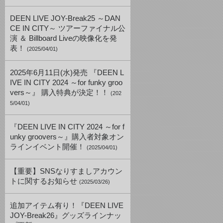
DEEN LIVE JOY-Break25 ～DAN
CE IN CITY～ ツアーファイナル公
演 ＆ Billboard Liveの映像化を発
表！
(2025/04/01)
2025年6月11日(水)発売 『DEEN L
IVE IN CITY 2024 ～for funky groo
vers～』 購入特典が決定！！
(202
5/04/01)
『DEEN LIVE IN CITY 2024 ～for f
unky groovers～』購入者対象オン
ラインイベント開催！
(2025/04/01)
【重要】SNSなりすましアカウン
トに関するお知らせ
(2025/03/26)
追加アイテム有り！『DEEN LIVE
JOY-Break26』グッズラインナッ