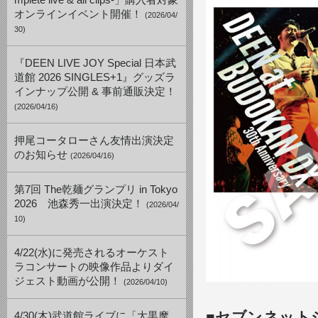
mplete live & all clips-」購入者対象
オンラインイベント開催！
(2026/04/
30)
『DEEN LIVE JOY Special 日本武
道館 2026 SINGLES+1』グッズラ
インナップ公開 & 事前通販決定！
(2026/04/16)
押尾コータローさん友情出演決定
のお知らせ
(2026/04/16)
第7回 The乾麺グランプリ in Tokyo
2026 池森秀一出演決定！
(2026/04/
10)
4/22(水)に発売されるオーケスト
ラコンサートの映像作品よりダイ
ジェスト動画が公開！
(2026/04/10)
■セブンネット
4/30(木)武道館ライブに「大黒摩