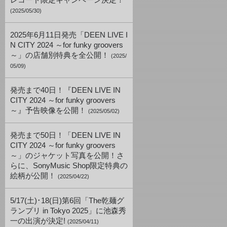
レコード限定キャンペーン決定！
(2025/05/30)
2025年6月11日発売「DEEN LIVE I
N CITY 2024 ～for funky groovers
～」の店舗別特典を全公開！
(2025/
05/09)
発売まで40日！『DEEN LIVE IN
CITY 2024 ～for funky groovers
～』予告映像を公開！
(2025/05/02)
発売まで50日！「DEEN LIVE IN
CITY 2024 ～for funky groovers
～」のジャケット写真を公開！さ
らに、SonyMusic Shop限定特典の
絵柄が公開！
(2025/04/22)
5/17(土)･18(日)第6回「The乾麺グ
ランプリ in Tokyo 2025」に池森秀
一の出演が決定!
(2025/04/11)