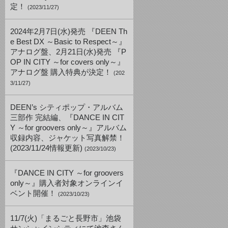
定！
(2023/11/27)
2024年2月7日(水)発売 『DEEN Th
e Best DX ～Basic to Respect～』
アナログ盤、2月21日(水)発売 『P
OP IN CITY ～for covers only～』
アナログ盤 購入特典が決定！
(202
3/11/27)
DEEN’s シティポップ・アルバム
三部作 完結編、『DANCE IN CIT
Y ～for groovers only～』アルバム
収録内容、ジャケット写真解禁！
(2023/11/24情報更新)
(2023/10/23)
『DANCE IN CITY ～for groovers
only～』購入者対象オンラインイ
ベント開催！
(2023/10/23)
11/7(火)「まるごと長野市」池袋