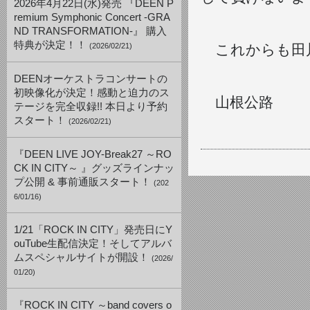
2026年4月22日(水)発売 『DEEN P
remium Symphonic Concert -GRA
ND TRANSFORMATION-』 購入
特典が決定！！
(2026/02/21)
これからも田川
DEENオーケストラコンサートの
初映像化が決定！感動と迫力のス
山根公路
テージを完全収録!! 本日より予約
スタート！
(2026/02/21)
『DEEN LIVE JOY-Break27 ～RO
CK IN CITY～ 』グッズラインナッ
プ公開 & 事前通販スタート！
(202
6/01/16)
1/21「ROCK IN CITY」発売日にY
ouTube生配信決定！そしてアルバ
ムスペシャルサイトが開設！
(2026/
01/20)
『ROCK IN CITY ～band covers o