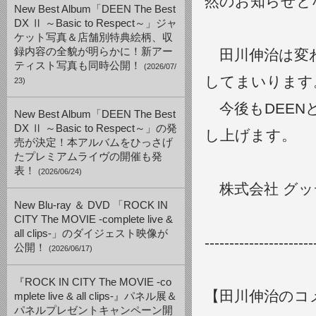
然のお知らせと
New Best Album「DEEN The Best
DX Ⅱ ～Basic to Respect～」ジャ
ケット写真＆店舗別特典絵柄、収
録内容の全貌が明らかに！新アー
田川伸治は変わ
ティスト写真も同時公開！
(2026/07/
してまいります
23)
今後もDEEN
New Best Album「DEEN The Best
DX Ⅱ ～Basic to Respect～」の発
し上げます。
売が決定！本アルバムをひっさげ
たプレミアムライヴの開催も発
表！
(2026/06/24)
株式会社 グ
New Blu-ray ＆ DVD 「ROCK IN
CITY The MOVIE -complete live &
all clips-」のダイジェスト映像が
----------------------
公開！
(2026/06/17)
『ROCK IN CITY The MOVIE -co
【田川伸治のコ
mplete live & all clips-』パネル展＆
パネルプレゼントキャンペーン開