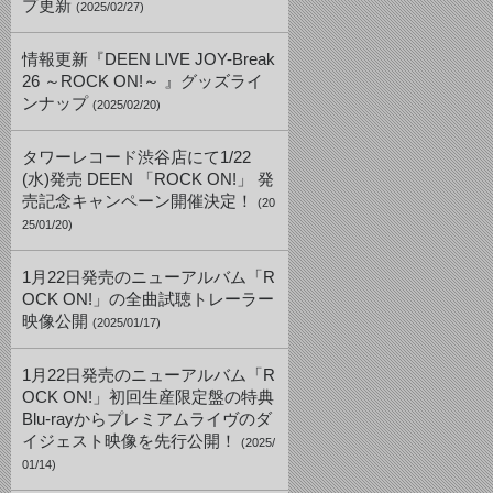
プ更新
(2025/02/27)
情報更新『DEEN LIVE JOY-Break
26 ～ROCK ON!～ 』グッズライ
ンナップ
(2025/02/20)
タワーレコード渋谷店にて1/22
(水)発売 DEEN 「ROCK ON!」 発
売記念キャンペーン開催決定！
(20
25/01/20)
1月22日発売のニューアルバム「R
OCK ON!」の全曲試聴トレーラー
映像公開
(2025/01/17)
1月22日発売のニューアルバム「R
OCK ON!」初回生産限定盤の特典
Blu-rayからプレミアムライヴのダ
イジェスト映像を先行公開！
(2025/
01/14)