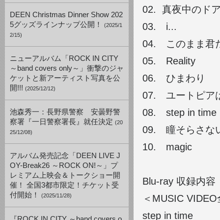
02. 真夜中のドア/S
DEEN Christmas Dinner Show 202
5グッズラインナップ公開！
03. i...
(2025/1
2/15)
04. このまま君だけ
ニューアルバム「ROCK IN CITY
05. Reality
～band covers only～」衝撃のジャ
06. ひまわり
ケットと新アーティスト写真を公
開!!!
(2025/12/12)
07. ユートピ
08. step in time
池森秀一：長野県警察 安曇野警
察署『一日警察署長』就任決定
(20
09. 瞳そらさないで 
25/12/08)
10. magic
アルバム発売記念「DEEN LIVE J
OY-Break26 ～ROCK ON!～」プ
レミアム上映会＆トークショー開
Blu-ray 収
催！ 全国3都市限定！チケット受
付開始！
(2025/11/28)
＜MUSIC VID
step in time
『ROCK IN CITY ～band covers o