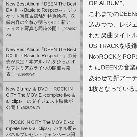
OP ALBUM”。
New Best Album「DEEN The Best
DX Ⅱ ～Basic to Respect～」ジャ
これまでのDEE
ケット写真＆店舗別特典絵柄、収
録内容の全貌が明らかに！新アー
込みつつ、レジ
ティスト写真も同時公開！
(2026/07/
れた楽曲タイトル
23)
US TRACK
New Best Album「DEEN The Best
DX Ⅱ ～Basic to Respect～」の発
NのROCKとP
売が決定！本アルバムをひっさげ
たにDEENの音
たプレミアムライヴの開催も発
表！
(2026/06/24)
あわせて新アーテ
1枚となっている
New Blu-ray ＆ DVD 「ROCK IN
CITY The MOVIE -complete live &
all clips-」のダイジェスト映像が
公開！
(2026/06/17)
『ROCK IN CITY The MOVIE -co
mplete live & all clips-』パネル展＆
パネルプレゼントキャンペーン開