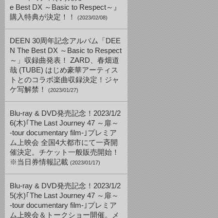
e Best DX ～Basic to Respect～』
購入特典が決定！！
(2023/02/08)
DEEN 30周年記念アルバム「DEE
N The Best DX ～Basic to Respect
～」収録曲発表！ ZARD、春畑道
哉 (TUBE) はじめ豪華アーティス
トとのコラボ楽曲収録決定！ジャ
ケ写解禁！
(2023/01/27)
Blu-ray & DVD発売記念！2023/1/2
6(木)｢The Last Journey 47 ～扉～
-tour documentary film-｣プレミア
ム上映会 全国4大都市にて一斉開
催決定。チケット一般販売開始！
※当日券情報記載
(2023/01/17)
Blu-ray & DVD発売記念！2023/1/2
5(水)｢The Last Journey 47 ～扉～
-tour documentary film-｣プレミア
ム上映会＆トークショー開催。メ