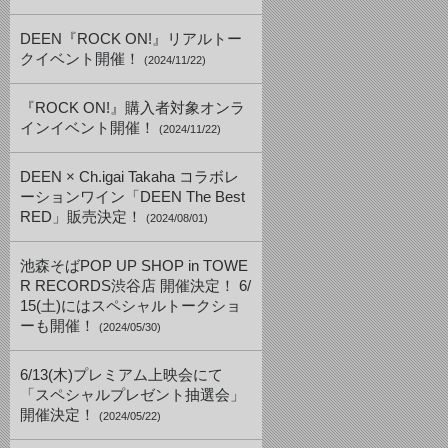
DEEN『ROCK ON!』リアルトー
クイベント開催！
(2024/11/22)
『ROCK ON!』購入者対象オンラ
インイベント開催！
(2024/11/22)
DEEN × Ch.igai Takaha コラボレ
ーションワイン「DEEN The Best
RED」販売決定！
(2024/08/01)
池森そばPOP UP SHOP in TOWE
R RECORDS渋谷店 開催決定！ 6/
15(土)にはスペシャルトークショ
ーも開催！
(2024/05/30)
6/13(木)プレミアム上映会にて
「スペシャルプレゼント抽選会」
開催決定！
(2024/05/22)