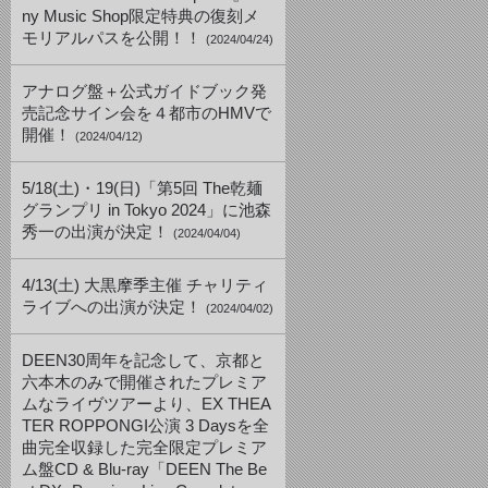
ny Music Shop限定特典の復刻メ
モリアルパスを公開！！
(2024/04/24)
アナログ盤＋公式ガイドブック発
売記念サイン会を４都市のHMVで
開催！
(2024/04/12)
5/18(土)・19(日)「第5回 The乾麺
グランプリ in Tokyo 2024」に池森
秀一の出演が決定！
(2024/04/04)
4/13(土) 大黒摩季主催 チャリティ
ライブへの出演が決定！
(2024/04/02)
DEEN30周年を記念して、京都と
六本木のみで開催されたプレミア
ムなライヴツアーより、EX THEA
TER ROPPONGI公演 3 Daysを全
曲完全収録した完全限定プレミア
ム盤CD & Blu-ray「DEEN The Be