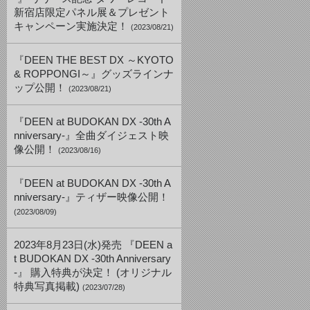
新宿店限定パネル展＆プレゼント
キャンペーン実施決定！
(2023/08/21)
『DEEN THE BEST DX ～KYOTO
& ROPPONGI～』グッズラインナ
ップ公開！
(2023/08/21)
『DEEN at BUDOKAN DX -30th A
nniversary-』全曲ダイジェスト映
像公開！
(2023/08/16)
『DEEN at BUDOKAN DX -30th A
nniversary-』ティザー映像公開！
(2023/08/09)
2023年8月23日(水)発売 『DEEN a
t BUDOKAN DX -30th Anniversary
-』 購入特典が決定！ (オリジナル
特典写真掲載)
(2023/07/28)