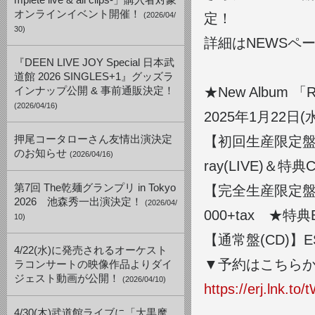
mplete live & all clips-」購入者対象
オンラインイベント開催！
(2026/04/
定！
30)
詳細はNEWSペ
『DEEN LIVE JOY Special 日本武
道館 2026 SINGLES+1』グッズラ
★New Album 「
インナップ公開 & 事前通販決定！
(2026/04/16)
2025年1月22日
押尾コータローさん友情出演決定
【初回生産限定盤(2CD
のお知らせ
(2026/04/16)
ray(LIVE)＆
第7回 The乾麺グランプリ in Tokyo
【完全生産限定盤(C
2026 池森秀一出演決定！
(2026/04/
000+tax ★特典
10)
【通常盤(CD)】ESC
4/22(水)に発売されるオーケスト
▼予約はこちら
ラコンサートの映像作品よりダイ
ジェスト動画が公開！
(2026/04/10)
https://erj.lnk.to
4/30(木)武道館ライブに「大黒摩