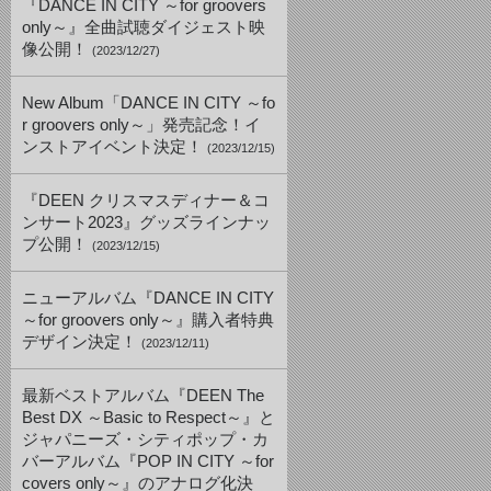
『DANCE IN CITY ～for groovers
only～』全曲試聴ダイジェスト映
像公開！
(2023/12/27)
New Album「DANCE IN CITY ～fo
r groovers only～」発売記念！イ
ンストアイベント決定！
(2023/12/15)
『DEEN クリスマスディナー＆コ
ンサート2023』グッズラインナッ
プ公開！
(2023/12/15)
ニューアルバム『DANCE IN CITY
～for groovers only～』購入者特典
デザイン決定！
(2023/12/11)
最新ベストアルバム『DEEN The
Best DX ～Basic to Respect～』と
ジャパニーズ・シティポップ・カ
バーアルバム『POP IN CITY ～for
covers only～』のアナログ化決