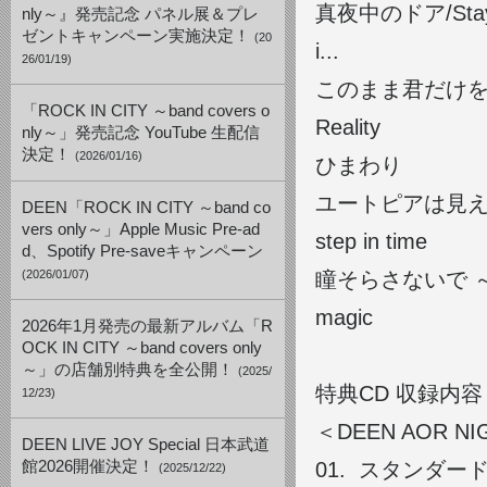
真夜中のドア/Stay 
nly～』発売記念 パネル展＆プレ
ゼントキャンペーン実施決定！
(20
i...
26/01/19)
このまま君だけを奪い去
「ROCK IN CITY ～band covers o
Reality
nly～」発売記念 YouTube 生配信
決定！
(2026/01/16)
ひまわり
ユートピアは見
DEEN「ROCK IN CITY ～band co
vers only～」Apple Music Pre-ad
step in time
d、Spotify Pre-saveキャンペーン
(2026/01/07)
瞳そらさないで ～Jaw
magic
2026年1月発売の最新アルバム「R
OCK IN CITY ～band covers only
～」の店舗別特典を全公開！
(2025/
特典CD 収録内
12/23)
＜DEEN AOR NIGH
DEEN LIVE JOY Special 日本武道
館2026開催決定！
01. スタンダー
(2025/12/22)