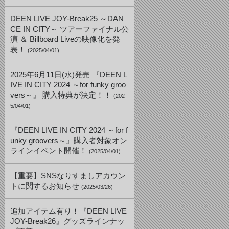
DEEN LIVE JOY-Break25 ～DAN
CE IN CITY～ ツアーファイナル公
演 ＆ Billboard Liveの映像化を発
表！
(2025/04/01)
2025年6月11日(水)発売 『DEEN L
IVE IN CITY 2024 ～for funky groo
vers～』 購入特典が決定！！
(202
5/04/01)
『DEEN LIVE IN CITY 2024 ～for f
unky groovers～』購入者対象オン
ラインイベント開催！
(2025/04/01)
【重要】SNSなりすましアカウン
トに関するお知らせ
(2025/03/26)
追加アイテム有り！『DEEN LIVE
JOY-Break26』グッズラインナッ