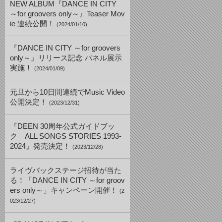
NEW ALBUM『DANCE IN CITY
～for groovers only～』Teaser Mov
ie 連続公開！
(2024/01/10)
『DANCE IN CITY ～for groovers
only～』リリース記念 パネル展示
実施！
(2024/01/09)
元旦から10日間連続でMusic Video
公開決定！
(2023/12/31)
『DEEN 30周年公式ガイドブッ
ク ALL SONGS STORIES 1993-
2024』発売決定！
(2023/12/28)
ライヴバックステージ招待が当た
る！「DANCE IN CITY ～for groov
ers only～」キャンペーン開催！
(2
023/12/27)