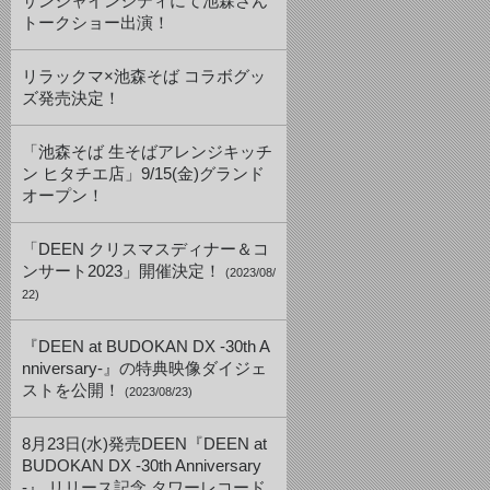
サンシャインシティにて池森さん
トークショー出演！
リラックマ×池森そば コラボグッ
ズ発売決定！
「池森そば 生そばアレンジキッチ
ン ヒタチエ店」9/15(金)グランド
オープン！
「DEEN クリスマスディナー＆コ
ンサート2023」開催決定！
(2023/08/
22)
『DEEN at BUDOKAN DX -30th A
nniversary-』の特典映像ダイジェ
ストを公開！
(2023/08/23)
8月23日(水)発売DEEN『DEEN at
BUDOKAN DX -30th Anniversary
-』 リリース記念 タワーレコード