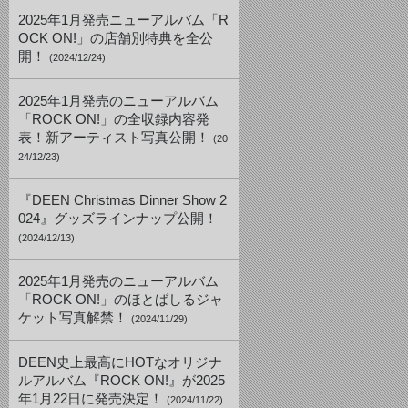
2025年1月発売ニューアルバム「R
OCK ON!」の店舗別特典を全公
開！
(2024/12/24)
2025年1月発売のニューアルバム
「ROCK ON!」の全収録内容発
表！新アーティスト写真公開！
(20
24/12/23)
『DEEN Christmas Dinner Show 2
024』グッズラインナップ公開！
(2024/12/13)
2025年1月発売のニューアルバム
「ROCK ON!」のほとばしるジャ
ケット写真解禁！
(2024/11/29)
DEEN史上最高にHOTなオリジナ
ルアルバム『ROCK ON!』が2025
年1月22日に発売決定！
(2024/11/22)