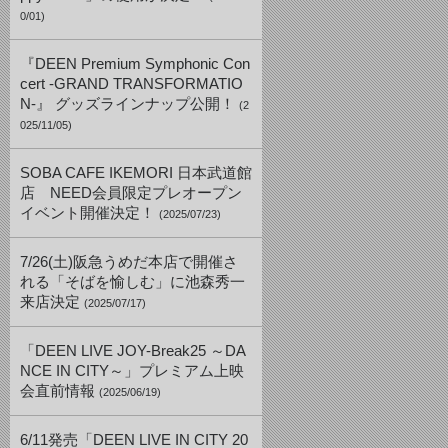
0/01)
『DEEN Premium Symphonic Con
cert -GRAND TRANSFORMATIO
N-』 グッズラインナップ公開！
(2
025/11/05)
SOBA CAFE IKEMORI 日本武道館
店 NEED会員限定プレオープン
イベント開催決定！
(2025/07/23)
7/26(土)阪急うめだ本店で開催さ
れる「そばを愉しむ」に池森秀一
来店決定
(2025/07/17)
「DEEN LIVE JOY-Break25 ～DA
NCE IN CITY～」プレミアム上映
会直前情報
(2025/06/19)
6/11発売「DEEN LIVE IN CITY 20