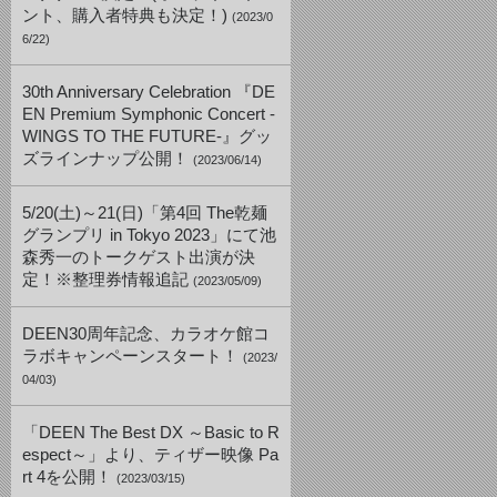
ント、購入者特典も決定！)
(2023/0
6/22)
30th Anniversary Celebration 『DE
EN Premium Symphonic Concert -
WINGS TO THE FUTURE-』グッ
ズラインナップ公開！
(2023/06/14)
5/20(土)～21(日)「第4回 The乾麺
グランプリ in Tokyo 2023」にて池
森秀一のトークゲスト出演が決
定！※整理券情報追記
(2023/05/09)
DEEN30周年記念、カラオケ館コ
ラボキャンペーンスタート！
(2023/
04/03)
「DEEN The Best DX ～Basic to R
espect～」より、ティザー映像 Pa
rt 4を公開！
(2023/03/15)