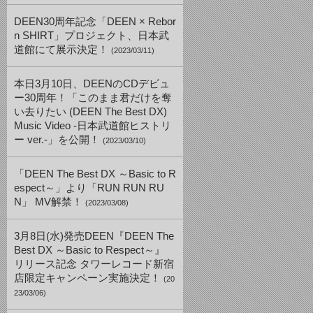
DEEN30周年記念「DEEN × Rebor
n SHIRT」プロジェクト、日本武
道館にて展示決定！
(2023/03/11)
本日3月10日、DEENのCDデビュ
ー30周年！「このまま君だけを奪
い去りたい (DEEN The Best DX)
Music Video -日本武道館ヒストリ
ー ver.-」を公開！
(2023/03/10)
「DEEN The Best DX ～Basic to R
espect～」より「RUN RUN RU
N」 MV解禁！
(2023/03/08)
3月8日(水)発売DEEN『DEEN The
Best DX ～Basic to Respect～』
リリース記念 タワーレコード新宿
店限定キャンペーン実施決定！
(20
23/03/06)