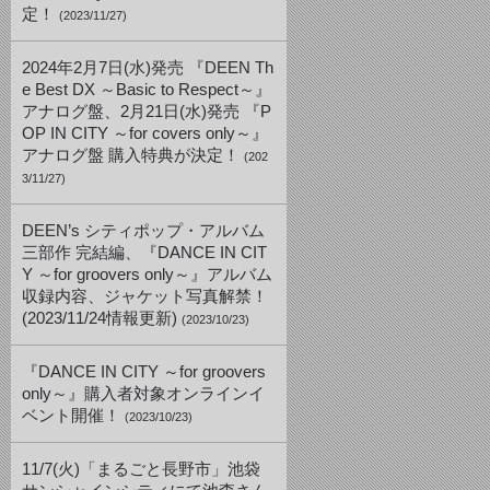
定！
(2023/11/27)
2024年2月7日(水)発売 『DEEN Th
e Best DX ～Basic to Respect～』
アナログ盤、2月21日(水)発売 『P
OP IN CITY ～for covers only～』
アナログ盤 購入特典が決定！
(202
3/11/27)
DEEN’s シティポップ・アルバム
三部作 完結編、『DANCE IN CIT
Y ～for groovers only～』アルバム
収録内容、ジャケット写真解禁！
(2023/11/24情報更新)
(2023/10/23)
『DANCE IN CITY ～for groovers
only～』購入者対象オンラインイ
ベント開催！
(2023/10/23)
11/7(火)「まるごと長野市」池袋