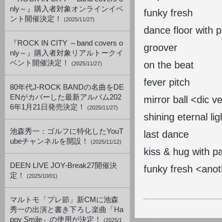
nly～』購入者対象オンラインイベ
funky fresh
ント開催決定！
(2025/11/27)
dance floor with 
『ROCK IN CITY ～band covers o
groover
nly～』購入者対象リアルトークイ
ベント開催決定！
on the beat
(2025/11/27)
fever pitch
80年代J-ROCK BANDの名曲をDE
ENがカバーした最新アルバム202
mirror ball <dic v
6年1月21日発売決定！
(2025/11/27)
shining eternal lig
池森秀一：ゴルフに特化したYouT
last dance
ubeチャンネルを開設！
(2025/11/12)
kiss & hug with p
DEEN LIVE JOY-Break27開催決
funky fresh <
定！
(2025/10/01)
マルトモ「プレ節」新CMに池森
秀一の出演と書き下ろし楽曲「Ha
ppy Smile」の使用が決定！
(2025/1