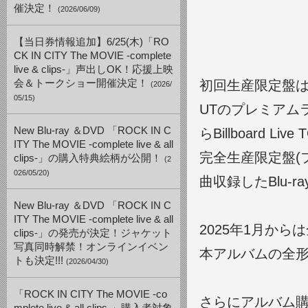
催決定！
(2026/06/09)
【当日券情報追加】6/25(木)「RO
CK IN CITY The MOVIE -complete
live & clips-」声出しOK！応援上映
会＆トークショー開催決定！
初回生産限定盤はB
(2026/
05/15)
UTのプレミアムライブ
New Blu-ray ＆DVD 「ROCK IN C
らBillboard L
ITY The MOVIE -complete live & all
完全生産限定盤(フ
clips-」の購入特典絵柄が公開！
(2
026/05/20)
曲収録したBlu-
New Blu-ray ＆DVD 「ROCK IN C
ITY The MOVIE -complete live & all
2025年1月か
clips-」の発売が決定！ジャケット
写真同時解禁！オンラインイベン
本アルバムの全
トも決定!!!
(2026/04/30)
「ROCK IN CITY The MOVIE -co
さらにアルバム