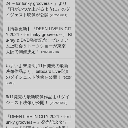
24 ～for funky groovers～」より
『雨がいつか上がるように』のダ
イジェスト映像が公開
(2025/06/11)
【情報更新】『DEEN LIVE IN CIT
Y 2024 ～for funky groovers～』 Bl
u-ray & DVD発売記念！プレミア
ム上映会＆トークショーが東京・
大阪で開催決定！
(2025/06/10)
いよいよ来週6月11日発売の最新
映像作品より、billboard Live公演
のダイジェスト映像を公開！
(2025/
06/06)
6/11発売の最新映像作品よりダイ
ジェスト映像が公開！
(2025/05/30)
『DEEN LIVE IN CITY 2024 ～for f
unky groovers～』発売記念タワー