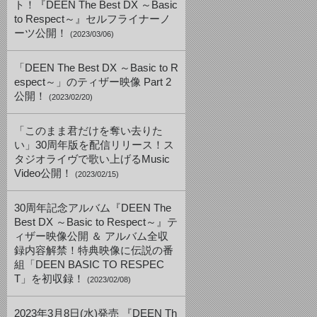
ト！『DEEN The Best DX ～Basic
to Respect～』セルフライナーノ
ーツ公開！
(2023/03/06)
「DEEN The Best DX ～Basic to R
espect～」のティザー映像 Part 2
公開！
(2023/02/20)
「このまま君だけを奪い去りた
い」30周年版を配信リリース！ス
タジオライヴで歌い上げるMusic
Video公開！
(2023/02/15)
30周年記念アルバム『DEEN The
Best DX ～Basic to Respect～』テ
ィザー映像公開 ＆ アルバム全収
録内容解禁！特典映像に伝説の番
組「DEEN BASIC TO RESPEC
T」を初収録！
(2023/02/08)
2023年3月8日(水)発売 『DEEN Th