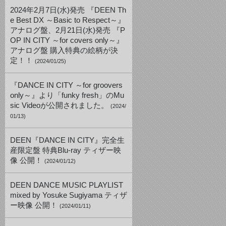
2024年2月7日(水)発売 『DEEN Th
e Best DX ～Basic to Respect～』
アナログ盤、2月21日(水)発売 『P
OP IN CITY ～for covers only～』
アナログ盤 購入特典の絵柄が決
定！！
(2024/01/25)
『DANCE IN CITY ～for groovers
only～』より「funky fresh」のMu
sic Videoが公開されました。
(2024/
01/13)
DEEN『DANCE IN CITY』完全生
産限定盤 特典Blu-ray ティザー映
像 公開！
(2024/01/12)
DEEN DANCE MUSIC PLAYLIST
mixed by Yosuke Sugiyama ティザ
ー映像 公開！
(2024/01/11)