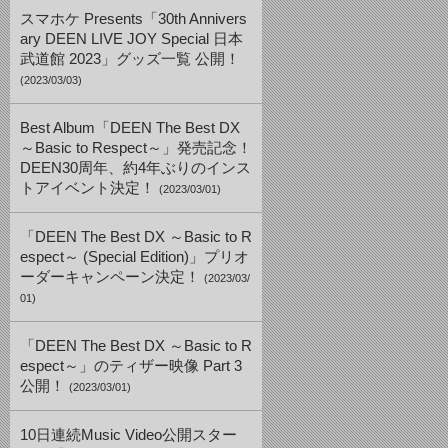
スマホケ Presents「30th Annivers
ary DEEN LIVE JOY Special 日本
武道館 2023」グッズ一覧 公開！
(2023/03/03)
Best Album「DEEN The Best DX
～Basic to Respect～」発売記念！
DEEN30周年、約4年ぶりのインス
トアイベント決定！
(2023/03/01)
「DEEN The Best DX ～Basic to R
espect～ (Special Edition)」プリオ
ーダーキャンペーン決定！
(2023/03/
01)
「DEEN The Best DX ～Basic to R
espect～」のティザー映像 Part 3
公開！
(2023/03/01)
10日連続Music Video公開スター