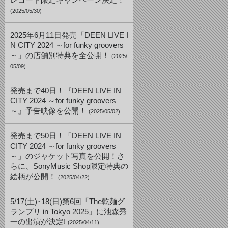
レコード限定キャンペーン決定！
(2025/05/30)
2025年6月11日発売「DEEN LIVE I
N CITY 2024 ～for funky groovers
～」の店舗別特典を全公開！
(2025/
05/09)
発売まで40日！『DEEN LIVE IN
CITY 2024 ～for funky groovers
～』予告映像を公開！
(2025/05/02)
発売まで50日！「DEEN LIVE IN
CITY 2024 ～for funky groovers
～」のジャケット写真を公開！さ
らに、SonyMusic Shop限定特典の
絵柄が公開！
(2025/04/22)
5/17(土)･18(日)第6回「The乾麺グ
ランプリ in Tokyo 2025」に池森秀
一の出演が決定!
(2025/04/11)