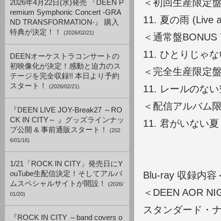
＜初回生産限定盤 B
2026年4月22日(水)発売 『DEEN P
remium Symphonic Concert -GRA
11.
夏の雨 (Live at
ND TRANSFORMATION-』 購入
特典が決定！！
(2026/02/21)
＜通常盤BONUS 
11.
ひとりじゃない ～SK
DEENオーケストラコンサートの
初映像化が決定！感動と迫力のス
＜完全生産限定盤 B
テージを完全収録!! 本日より予約
スタート！
(2026/02/21)
11.
レールのない空へ (L
＜配信アルバム限定
『DEEN LIVE JOY-Break27 ～RO
CK IN CITY～ 』グッズラインナッ
11.
君がいない夏 <acou
プ公開 & 事前通販スタート！
(202
6/01/16)
1/21「ROCK IN CITY」発売日にY
ouTube生配信決定！そしてアルバ
Blu-ray 収
ムスペシャルサイトが開設！
(2026/
＜DEEN AOR NIGH
01/20)
スタンダード・
『ROCK IN CITY ～band covers o