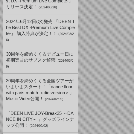
st DX -Premium Live Complete-」
リリース決定！
(2024/03/26)
2024年6月12日(水)発売 『DEEN T
he Best DX -Premium Live Comple
te-』 購入特典が決定！！
(2024/03/2
6)
30周年を締めくくるデビュー日に
初期楽曲のサブスク解禁!
(2024/03/0
9)
30周年を締めくくる全国ツアーが
いよいよスタート！「dance floor
with paris match ＜dic version＞」
Music Video公開！
(2024/02/09)
『DEEN LIVE JOY-Break25 ～DA
NCE IN CITY～ 』グッズラインナ
ップ公開！
(2024/02/02)