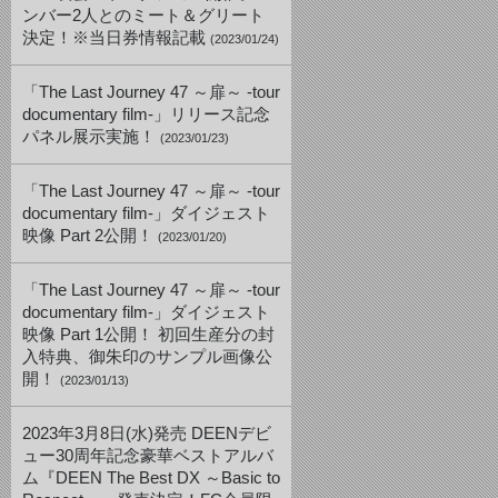
ンバー2人とのミート＆グリート
決定！※当日券情報記載
(2023/01/24)
「The Last Journey 47 ～扉～ -tour
documentary film-」リリース記念
パネル展示実施！
(2023/01/23)
「The Last Journey 47 ～扉～ -tour
documentary film-」ダイジェスト
映像 Part 2公開！
(2023/01/20)
「The Last Journey 47 ～扉～ -tour
documentary film-」ダイジェスト
映像 Part 1公開！ 初回生産分の封
入特典、御朱印のサンプル画像公
開！
(2023/01/13)
2023年3月8日(水)発売 DEENデビ
ュー30周年記念豪華ベストアルバ
ム『DEEN The Best DX ～Basic to