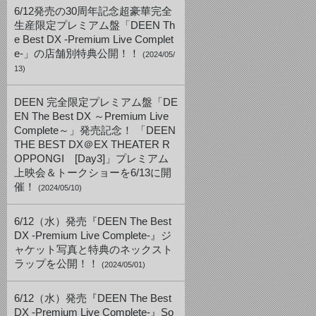
6/12発売の30周年記念超豪華完全
生産限定プレミアム盤「DEEN Th
e Best DX -Premium Live Complet
e-」の店舗別特典公開！！
(2024/05/
13)
DEEN 完全限定プレミアム盤「DE
EN The Best DX ～Premium Live
Complete～」発売記念！ 「DEEN
THE BEST DX＠EX THEATER R
OPPONGI [Day3]」プレミアム
上映会＆トークショーを6/13に開
催！
(2024/05/10)
6/12（水）発売『DEEN The Best
DX -Premium Live Complete-』ジ
ャケット写真と特典のネックスト
ラップを公開！！
(2024/05/01)
6/12（水）発売『DEEN The Best
DX -Premium Live Complete-』So