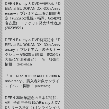
DEEN Blu-ray & DVD発売記念「D
EEN at BUDOKAN DX -30th Anniv
ersary-」プレミアム上映会開催決
定！(8/22(火)札幌・福岡、8/24(木)
名古屋) ※チケット発売情報追加
(2023/8/21)
DEEN Blu-ray & DVD発売記念「D
EEN at BUDOKAN DX -30th Anniv
ersary-」プレミアム上映会＆トー
クショーが8/20(日)東京、8/25(金)
大阪にて開催決定！ ※一般発売
情報！
(2023/07/12)
『DEEN at BUDOKAN DX -30th A
nniversary-』購入者対象オンライ
ンイベント開催！
(2023/06/22)
DEEN 30周年記念の日本武道館LI
VE、全曲完全収録のBlu-ray & DV
Dリリース決定！(オンラインイベ