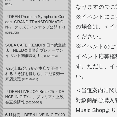
0/01)
なりますのでご
※イベントにご
『DEEN Premium Symphonic Con
cert -GRAND TRANSFORMATIO
の場合は、＜イ
N-』 グッズラインナップ公開！
(2
025/11/05)
ください。
SOBA CAFE IKEMORI 日本武道館
※イベントのご
店 NEED会員限定プレオープン
イベント応募権
イベント開催決定！
(2025/07/23)
す。ただし、イ
7/26(土)阪急うめだ本店で開催さ
れる「そばを愉しむ」に池森秀一
い。
来店決定
(2025/07/17)
＜当選案内に関
「DEEN LIVE JOY-Break25 ～DA
NCE IN CITY～」プレミアム上映
対象商品ご購入者
会直前情報
(2025/06/19)
Music Sh
6/11発売「DEEN LIVE IN CITY 20