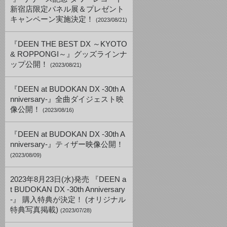
新宿店限定パネル展＆プレゼント
キャンペーン実施決定！
(2023/08/21)
『DEEN THE BEST DX ～KYOTO
& ROPPONGI～』グッズラインナ
ップ公開！
(2023/08/21)
『DEEN at BUDOKAN DX -30th A
nniversary-』全曲ダイジェスト映
像公開！
(2023/08/16)
『DEEN at BUDOKAN DX -30th A
nniversary-』ティザー映像公開！
(2023/08/09)
2023年8月23日(水)発売 『DEEN a
t BUDOKAN DX -30th Anniversary
-』 購入特典が決定！ (オリジナル
特典写真掲載)
(2023/07/28)