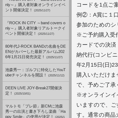
コードを1点ご
nly～』購入者対象オンラインイベ
ント開催決定！
(2025/11/27)
例②：A賞に１
『ROCK IN CITY ～band covers o
参加のためのシ
nly～』購入者対象リアルトークイ
ベント開催決定！
※ご予約購入受
(2025/11/27)
カードでの決済：2
80年代J-ROCK BANDの名曲をDE
ENがカバーした最新アルバム202
納代行(コンビニ
6年1月21日発売決定！
(2025/11/27)
年2月15日(日
池森秀一：ゴルフに特化したYouT
購入いただけま
ubeチャンネルを開設！
(2025/11/12)
で、予めご了承
DEEN LIVE JOY-Break27開催決
定！
※オンラインイ
(2025/10/01)
いますので、ご
マルトモ「プレ節」新CMに池森
秀一の出演と書き下ろし楽曲「Ha
す。通常の商品
ppy Smile」の使用が決定！
(2025/1