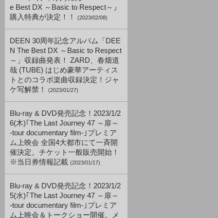
e Best DX ～Basic to Respect～』
購入特典が決定！！
(2023/02/08)
DEEN 30周年記念アルバム「DEE
N The Best DX ～Basic to Respect
～」収録曲発表！ ZARD、春畑道
哉 (TUBE) はじめ豪華アーティス
トとのコラボ楽曲収録決定！ジャ
ケ写解禁！
(2023/01/27)
Blu-ray & DVD発売記念！2023/1/2
6(木)｢The Last Journey 47 ～扉～
-tour documentary film-｣プレミア
ム上映会 全国4大都市にて一斉開
催決定。チケット一般販売開始！
※当日券情報記載
(2023/01/17)
Blu-ray & DVD発売記念！2023/1/2
5(水)｢The Last Journey 47 ～扉～
-tour documentary film-｣プレミア
ム上映会＆トークショー開催。メ