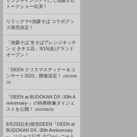
サンシャインシティにて池森さん
トークショー出演！
リラックマ×池森そば コラボグッ
ズ発売決定！
「池森そば 生そばアレンジキッチ
ン ヒタチエ店」9/15(金)グランド
オープン！
「DEEN クリスマスディナー＆コ
ンサート2023」開催決定！
(2023/08/
22)
『DEEN at BUDOKAN DX -30th A
nniversary-』の特典映像ダイジェ
ストを公開！
(2023/08/23)
8月23日(水)発売DEEN『DEEN at
BUDOKAN DX -30th Anniversary
-』 リリース記念 タワーレコード