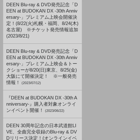
DEEN Blu-ray & DVD発売記念「D
EEN at BUDOKAN DX -30th Anniv
ersary-」プレミアム上映会開催決
定！(8/22(火)札幌・福岡、8/24(木)
名古屋) ※チケット発売情報追加
(2023/8/21)
DEEN Blu-ray & DVD発売記念「D
EEN at BUDOKAN DX -30th Anniv
ersary-」プレミアム上映会＆トー
クショーが8/20(日)東京、8/25(金)
大阪にて開催決定！ ※一般発売
情報！
(2023/07/12)
『DEEN at BUDOKAN DX -30th A
nniversary-』購入者対象オンライ
ンイベント開催！
(2023/06/22)
DEEN 30周年記念の日本武道館LI
VE、全曲完全収録のBlu-ray & DV
Dリリース決定！(オンラインイベ