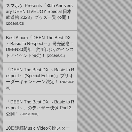
スマホケ Presents「30th Annivers
ary DEEN LIVE JOY Special 日本
武道館 2023」グッズ一覧 公開！
(2023/03/03)
Best Album「DEEN The Best DX
～Basic to Respect～」発売記念！
DEEN30周年、約4年ぶりのインス
トアイベント決定！
(2023/03/01)
「DEEN The Best DX ～Basic to R
espect～ (Special Edition)」プリオ
ーダーキャンペーン決定！
(2023/03/
01)
「DEEN The Best DX ～Basic to R
espect～」のティザー映像 Part 3
公開！
(2023/03/01)
10日連続Music Video公開スター