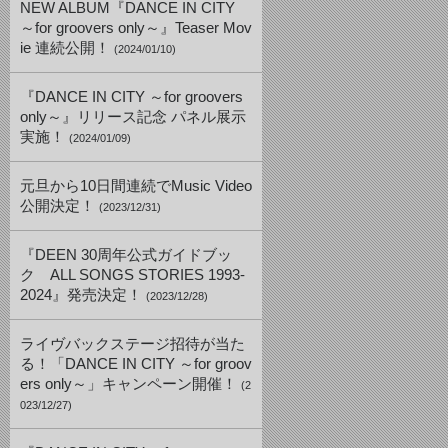
NEW ALBUM『DANCE IN CITY
～for groovers only～』Teaser Mov
ie 連続公開！
(2024/01/10)
『DANCE IN CITY ～for groovers
only～』リリース記念 パネル展示
実施！
(2024/01/09)
元旦から10日間連続でMusic Video
公開決定！
(2023/12/31)
『DEEN 30周年公式ガイドブッ
ク ALL SONGS STORIES 1993-
2024』発売決定！
(2023/12/28)
ライヴバックステージ招待が当た
る！「DANCE IN CITY ～for groov
ers only～」キャンペーン開催！
(2
023/12/27)