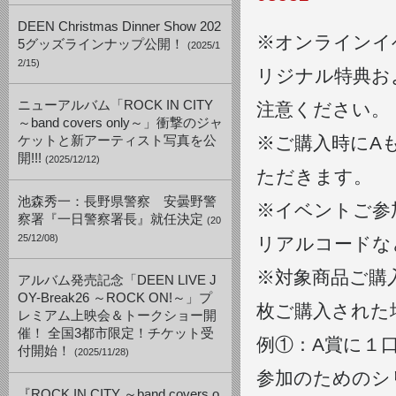
DEEN Christmas Dinner Show 202
※オンラインイベン
5グッズラインナップ公開！
(2025/1
2/15)
リジナル特典お
ニューアルバム「ROCK IN CITY
注意ください。
～band covers only～」衝撃のジャ
※ご購入時にA
ケットと新アーティスト写真を公
開!!!
(2025/12/12)
ただきます。
池森秀一：長野県警察 安曇野警
※イベントご参
察署『一日警察署長』就任決定
(20
25/12/08)
リアルコードな
※対象商品ご購
アルバム発売記念「DEEN LIVE J
OY-Break26 ～ROCK ON!～」プ
枚ご購入された
レミアム上映会＆トークショー開
催！ 全国3都市限定！チケット受
例①：A賞に１
付開始！
(2025/11/28)
参加のためのシ
『ROCK IN CITY ～band covers o