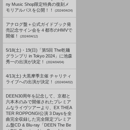
ny Music Shop限定特典の復刻メ
モリアルパスを公開！！
(2024/04/24)
アナログ盤＋公式ガイドブック発
売記念サイン会を４都市のHMVで
開催！
(2024/04/12)
5/18(土)・19(日)「第5回 The乾麺
グランプリ in Tokyo 2024」に池森
秀一の出演が決定！
(2024/04/04)
4/13(土) 大黒摩季主催 チャリティ
ライブへの出演が決定！
(2024/04/02)
DEEN30周年を記念して、京都と
六本木のみで開催されたプレミア
ムなライヴツアーより、EX THEA
TER ROPPONGI公演 3 Daysを全
曲完全収録した完全限定プレミア
ム盤CD & Blu-ray「DEEN The Be