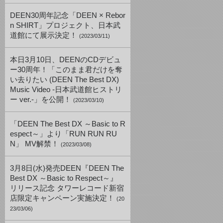
DEEN30周年記念「DEEN × Rebor
n SHIRT」プロジェクト、日本武
道館にて展示決定！
(2023/03/11)
本日3月10日、DEENのCDデビュ
ー30周年！「このまま君だけを奪
い去りたい (DEEN The Best DX)
Music Video -日本武道館ヒストリ
ー ver.-」を公開！
(2023/03/10)
「DEEN The Best DX ～Basic to R
espect～」より「RUN RUN RU
N」 MV解禁！
(2023/03/08)
3月8日(水)発売DEEN『DEEN The
Best DX ～Basic to Respect～』
リリース記念 タワーレコード新宿
店限定キャンペーン実施決定！
(20
23/03/06)