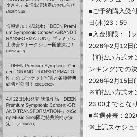
季さん」友情出演決定のお知らせ
■ご予約購入受付期間
(2026/04/10)
日(木)23：59
情報追加：4/22(水)「DEEN Premi
um Symphonic Concert -GRAND T
■入金期限：【
RANSFORMATION-」プレミアム
上映会＆トークショー開催決定！
2026年2月12日(
(2026/04/17)
【前払い方式オン
「DEEN Premium Symphonic Con
ンキング)での
cert -GRAND TRANSFORMATIO
N-」の ジャケット写真と各種特典
2026年2月15日(
絵柄が公開！
(2026/03/25)
※前払い方式オ
4月22日(水)発売 映像作品「DEEN
23:00までと
Premium Symphonic Concert -GR
AND TRANSFORMATION-」のSo
■当選発表：2026
ny Music Shop限定特典絵柄が決
定！
(2026/03/11)
※上記スケジュ