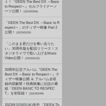
ト！『DEEN The Best DX ～Basic
to Respect～』セルフライナーノ
ーツ公開！
(2023/03/06)
「DEEN The Best DX ～Basic to R
espect～」のティザー映像 Part 2
公開！
(2023/02/20)
「このまま君だけを奪い去りた
い」30周年版を配信リリース！ス
タジオライヴで歌い上げるMusic
Video公開！
(2023/02/15)
30周年記念アルバム『DEEN The
Best DX ～Basic to Respect～』テ
ィザー映像公開 ＆ アルバム全収
録内容解禁！特典映像に伝説の番
組「DEEN BASIC TO RESPEC
T」を初収録！
(2023/02/08)
2023年3月8日(水)発売 『DEEN Th