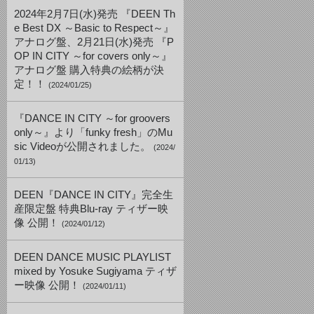
2024年2月7日(水)発売 『DEEN Th
e Best DX ～Basic to Respect～』
アナログ盤、2月21日(水)発売 『P
OP IN CITY ～for covers only～』
アナログ盤 購入特典の絵柄が決
定！！
(2024/01/25)
『DANCE IN CITY ～for groovers
only～』より「funky fresh」のMu
sic Videoが公開されました。
(2024/
01/13)
DEEN『DANCE IN CITY』完全生
産限定盤 特典Blu-ray ティザー映
像 公開！
(2024/01/12)
DEEN DANCE MUSIC PLAYLIST
mixed by Yosuke Sugiyama ティザ
ー映像 公開！
(2024/01/11)