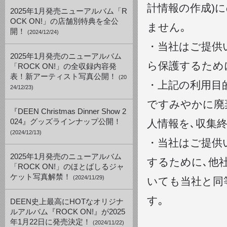
計情報の作成)
2025年1月発売ニューアルバム「R
OCK ON!」の店舗別特典を全公
ません｡
開！
(2024/12/24)
・当社はご提供
2025年1月発売のニューアルバム
ら保護するため
「ROCK ON!」の全収録内容発
表！新アーティスト写真公開！
(20
・上記の利用目
24/12/23)
ですみやかに廃
『DEEN Christmas Dinner Show 2
024』グッズラインナップ公開！
人情報を､収集
(2024/12/13)
・当社はご提供
2025年1月発売のニューアルバム
するために､他
「ROCK ON!」のほとばしるジャ
ケット写真解禁！
(2024/11/29)
いても当社と同
す｡
DEEN史上最高にHOTなオリジナ
ルアルバム『ROCK ON!』が2025
年1月22日に発売決定！
(2024/11/22)