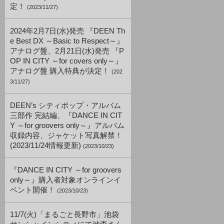
定！
(2023/11/27)
2024年2月7日(水)発売 『DEEN Th
e Best DX ～Basic to Respect～』
アナログ盤、2月21日(水)発売 『P
OP IN CITY ～for covers only～』
アナログ盤 購入特典が決定！
(202
3/11/27)
DEEN’s シティポップ・アルバム
三部作 完結編、『DANCE IN CIT
Y ～for groovers only～』アルバム
収録内容、ジャケット写真解禁！
(2023/11/24情報更新)
(2023/10/23)
『DANCE IN CITY ～for groovers
only～』購入者対象オンラインイ
ベント開催！
(2023/10/23)
11/7(火)「まるごと長野市」池袋