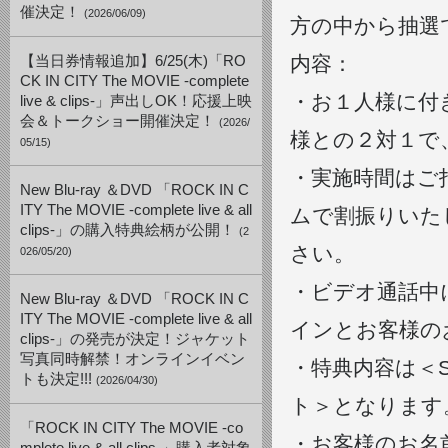
催決定！
(2026/06/09)
方の中から抽選
内容：
【当日券情報追加】6/25(木)「RO
CK IN CITY The MOVIE -complete
・お１人様に付
live & clips-」声出しOK！応援上映
会＆トークショー開催決定！
(2026/
様との２対１で
05/15)
・実施時間はご指
New Blu-ray ＆DVD 「ROCK IN C
ITY The MOVIE -complete live & all
ムで割振りいた
clips-」の購入特典絵柄が公開！
(2
さい。
026/05/20)
・ビデオ通話中
New Blu-ray ＆DVD 「ROCK IN C
ITY The MOVIE -complete live & all
インとお客様の
clips-」の発売が決定！ジャケット
写真同時解禁！オンラインイベン
・特典内容は＜So
トも決定!!!
(2026/04/30)
ト＞となります
「ROCK IN CITY The MOVIE -co
・お客様のお名前は