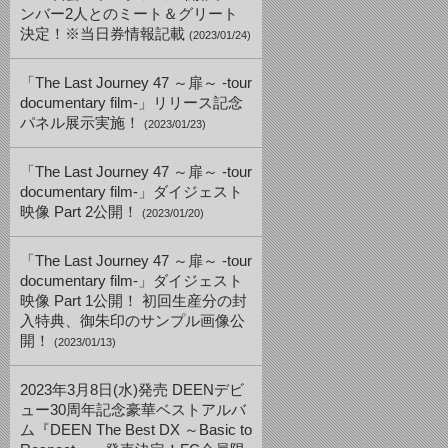
ンバー2人とのミート＆グリート
決定！※当日券情報記載
(2023/01/24)
「The Last Journey 47 ～扉～ -tour
documentary film-」リリース記念
パネル展示実施！
(2023/01/23)
「The Last Journey 47 ～扉～ -tour
documentary film-」ダイジェスト
映像 Part 2公開！
(2023/01/20)
「The Last Journey 47 ～扉～ -tour
documentary film-」ダイジェスト
映像 Part 1公開！ 初回生産分の封
入特典、御朱印のサンプル画像公
開！
(2023/01/13)
2023年3月8日(水)発売 DEENデビ
ュー30周年記念豪華ベストアルバ
ム『DEEN The Best DX ～Basic to