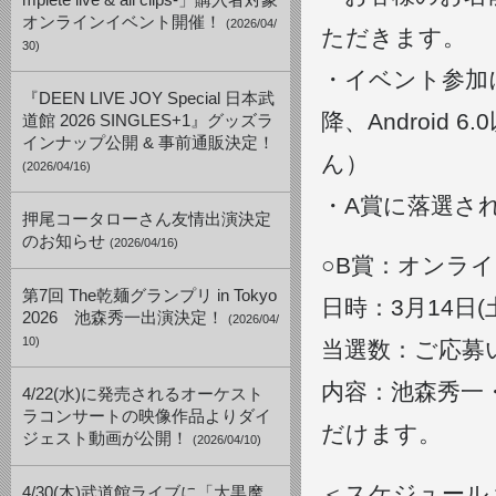
mplete live & all clips-」購入者対象
オンラインイベント開催！
(2026/04/
ただきます。
30)
・イベント参加に
『DEEN LIVE JOY Special 日本武
降、Androi
道館 2026 SINGLES+1』グッズラ
インナップ公開 & 事前通販決定！
ん）
(2026/04/16)
・A賞に落選さ
押尾コータローさん友情出演決定
のお知らせ
(2026/04/16)
○B賞：オンラ
第7回 The乾麺グランプリ in Tokyo
日時：3月14日(土)
2026 池森秀一出演決定！
(2026/04/
10)
当選数：ご応募
内容：池森秀一
4/22(水)に発売されるオーケスト
ラコンサートの映像作品よりダイ
だけます。
ジェスト動画が公開！
(2026/04/10)
＜スケジュール
4/30(木)武道館ライブに「大黒摩