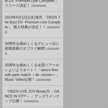
st DX -Premium Live Complete-」
リリース決定！
(2024/03/26)
2024年6月12日(水)発売 『DEEN T
he Best DX -Premium Live Comple
te-』 購入特典が決定！！
(2024/03/2
6)
30周年を締めくくるデビュー日に
初期楽曲のサブスク解禁!
(2024/03/0
9)
30周年を締めくくる全国ツアーが
いよいよスタート！「dance floor
with paris match ＜dic version＞」
Music Video公開！
(2024/02/09)
『DEEN LIVE JOY-Break25 ～DA
NCE IN CITY～ 』グッズラインナ
ップ公開！
(2024/02/02)