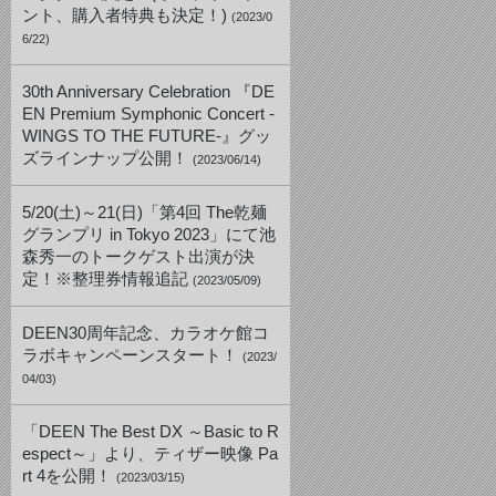
ント、購入者特典も決定！)
(2023/0
6/22)
30th Anniversary Celebration 『DE
EN Premium Symphonic Concert -
WINGS TO THE FUTURE-』グッ
ズラインナップ公開！
(2023/06/14)
5/20(土)～21(日)「第4回 The乾麺
グランプリ in Tokyo 2023」にて池
森秀一のトークゲスト出演が決
定！※整理券情報追記
(2023/05/09)
DEEN30周年記念、カラオケ館コ
ラボキャンペーンスタート！
(2023/
04/03)
「DEEN The Best DX ～Basic to R
espect～」より、ティザー映像 Pa
rt 4を公開！
(2023/03/15)