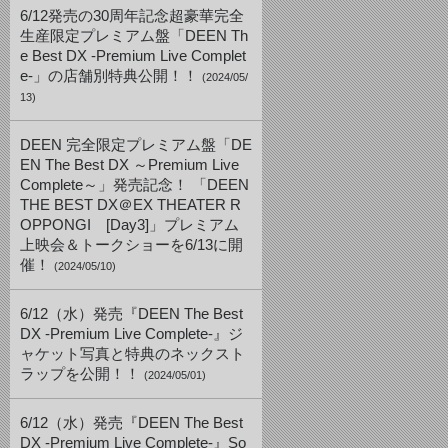
6/12発売の30周年記念超豪華完全
生産限定プレミアム盤「DEEN Th
e Best DX -Premium Live Complet
e-」の店舗別特典公開！！
(2024/05/
13)
DEEN 完全限定プレミアム盤「DE
EN The Best DX ～Premium Live
Complete～」発売記念！ 「DEEN
THE BEST DX＠EX THEATER R
OPPONGI [Day3]」プレミアム
上映会＆トークショーを6/13に開
催！
(2024/05/10)
6/12（水）発売『DEEN The Best
DX -Premium Live Complete-』ジ
ャケット写真と特典のネックスト
ラップを公開！！
(2024/05/01)
6/12（水）発売『DEEN The Best
DX -Premium Live Complete-』So