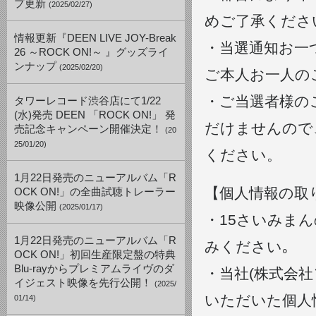
プ更新
(2025/02/27)
めご了承くださ
情報更新『DEEN LIVE JOY-Break
・当選通知お一
26 ～ROCK ON!～ 』グッズライ
ンナップ
(2025/02/20)
ご本人お一人の
・ご当選者様の
タワーレコード渋谷店にて1/22
(水)発売 DEEN 「ROCK ON!」 発
だけませんので
売記念キャンペーン開催決定！
(20
25/01/20)
ください。
1月22日発売のニューアルバム「R
【個人情報の取
OCK ON!」の全曲試聴トレーラー
映像公開
(2025/01/17)
・15さいみま
1月22日発売のニューアルバム「R
みください｡
OCK ON!」初回生産限定盤の特典
Blu-rayからプレミアムライヴのダ
・当社(株式会
イジェスト映像を先行公開！
(2025/
いただいた個人
01/14)