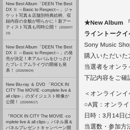
New Best Album「DEEN The Best
DX Ⅱ ～Basic to Respect～」ジャ
ケット写真＆店舗別特典絵柄、収
録内容の全貌が明らかに！新アー
★New Album 
ティスト写真も同時公開！
(2026/07/
ライントークイ
23)
Sony Musi
New Best Album「DEEN The Best
DX Ⅱ ～Basic to Respect～」の発
購入いただいた
売が決定！本アルバムをひっさげ
たプレミアムライヴの開催も発
当選者をオンラ
表！
(2026/06/24)
下記内容をご確
New Blu-ray ＆ DVD 「ROCK IN
CITY The MOVIE -complete live &
＜オンラインイ
all clips-」のダイジェスト映像が
公開！
(2026/06/17)
○A賞：オンラ
日時：3月14日(土)
『ROCK IN CITY The MOVIE -co
mplete live & all clips-』パネル展＆
当選数・参加方
パネルプレゼントキャンペーン開