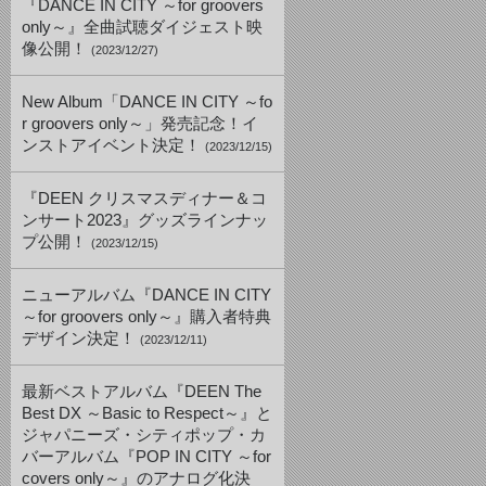
『DANCE IN CITY ～for groovers
only～』全曲試聴ダイジェスト映
像公開！
(2023/12/27)
New Album「DANCE IN CITY ～fo
r groovers only～」発売記念！イ
ンストアイベント決定！
(2023/12/15)
『DEEN クリスマスディナー＆コ
ンサート2023』グッズラインナッ
プ公開！
(2023/12/15)
ニューアルバム『DANCE IN CITY
～for groovers only～』購入者特典
デザイン決定！
(2023/12/11)
最新ベストアルバム『DEEN The
Best DX ～Basic to Respect～』と
ジャパニーズ・シティポップ・カ
バーアルバム『POP IN CITY ～for
covers only～』のアナログ化決