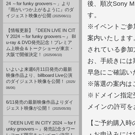
後、順次Sony 
24 ～for funky groovers～」より
『雨がいつか上がるように』のダ
す。
イジェスト映像が公開
(2025/06/11)
※イベントご参
【情報更新】『DEEN LIVE IN CIT
Y 2024 ～for funky groovers～』 Bl
案内いたします
u-ray & DVD発売記念！プレミア
されている参加
ム上映会＆トークショーが東京・
大阪で開催決定！
(2025/06/10)
お、手続きには
いよいよ来週6月11日発売の最新
早急にご確認い
映像作品より、billboard Live公演
のダイジェスト映像を公開！
(2025/
※落選の案内は
06/06)
※ドメイン指定受信
6/11発売の最新映像作品よりダイ
メインの許可を
ジェスト映像が公開！
(2025/05/30)
【ご予約購入時
『DEEN LIVE IN CITY 2024 ～for f
unky groovers～』発売記念タワー
・お申込みにはSo