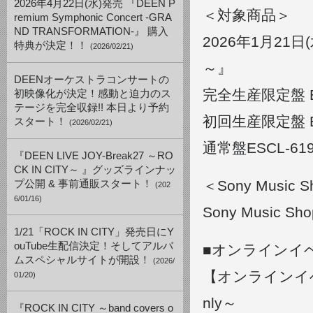
2026年4月22日(水)発売 『DEEN P
＜対象商品＞
remium Symphonic Concert -GRA
ND TRANSFORMATION-』 購入
2026年1月21日(水
特典が決定！！
(2026/02/21)
～』
DEENオーケストラコンサートの
完全生産限定盤 ESC
初映像化が決定！感動と迫力のス
テージを完全収録!! 本日より予約
初回生産限定盤 ESC
スタート！
(2026/02/21)
通常盤ESCL-619
『DEEN LIVE JOY-Break27 ～RO
CK IN CITY～ 』グッズラインナッ
＜Sony Musi
プ公開 & 事前通販スタート！
(202
6/01/16)
Sony Musi
1/21「ROCK IN CITY」発売日にY
ouTube生配信決定！そしてアルバ
■オンラインイベン
ムスペシャルサイトが開設！
(2026/
【オンラインイベント
01/20)
nly～
『ROCK IN CITY ～band covers o