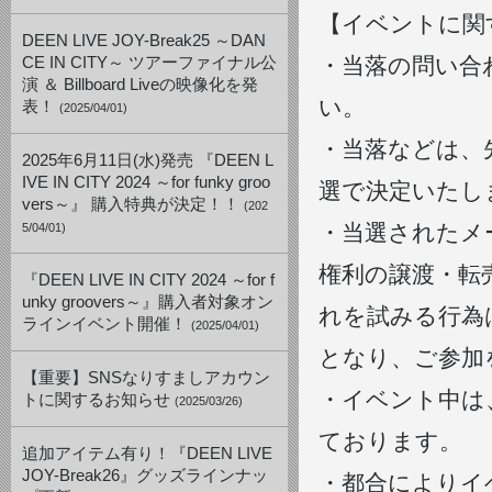
【イベントに関
DEEN LIVE JOY-Break25 ～DAN
・当落の問い合
CE IN CITY～ ツアーファイナル公
演 ＆ Billboard Liveの映像化を発
い。
表！
(2025/04/01)
・当落などは、
2025年6月11日(水)発売 『DEEN L
IVE IN CITY 2024 ～for funky groo
選で決定いたし
vers～』 購入特典が決定！！
(202
・当選されたメ
5/04/01)
権利の譲渡・転
『DEEN LIVE IN CITY 2024 ～for f
unky groovers～』購入者対象オン
れを試みる行為
ラインイベント開催！
(2025/04/01)
となり、ご参加
【重要】SNSなりすましアカウン
・イベント中は
トに関するお知らせ
(2025/03/26)
ております。
追加アイテム有り！『DEEN LIVE
JOY-Break26』グッズラインナッ
・都合によりイ