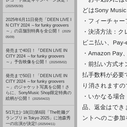
レコード限定キャンペーン決定！
(2025/05/30)
どはSony Mu
2025年6月11日発売「DEEN LIVE I
・フィーチャー
N CITY 2024 ～for funky groovers
・決済方法：ク
～」の店舗別特典を全公開！
(2025/
05/09)
ビニ払い、Pay
発売まで40日！『DEEN LIVE IN
・Amazon 
CITY 2024 ～for funky groovers
～』予告映像を公開！
(2025/05/02)
・前払い方式オン
払手数料が必要
発売まで50日！「DEEN LIVE IN
CITY 2024 ～for funky groovers
り消されますの
～」のジャケット写真を公開！さ
らに、SonyMusic Shop限定特典の
・いかなる場合
絵柄が公開！
(2025/04/22)
品、返金はでき
5/17(土)･18(日)第6回「The乾麺グ
ントへのご参加
ランプリ in Tokyo 2025」に池森秀
一の出演が決定!
(2025/04/11)