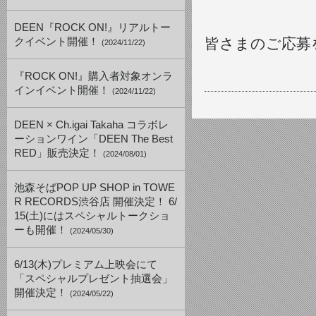
DEEN『ROCK ON!』リアルトー
皆さまのご応募
クイベント開催！
(2024/11/22)
『ROCK ON!』購入者対象オンラ
インイベント開催！
(2024/11/22)
DEEN × Ch.igai Takaha コラボレ
ーションワイン「DEEN The Best
RED」販売決定！
(2024/08/01)
池森そばPOP UP SHOP in TOWE
R RECORDS渋谷店 開催決定！ 6/
15(土)にはスペシャルトークショ
ーも開催！
(2024/05/30)
6/13(木)プレミアム上映会にて
「スペシャルプレゼント抽選会」
開催決定！
(2024/05/22)