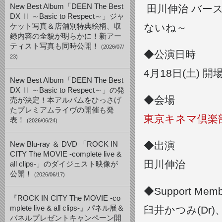
New Best Album「DEEN The Best
田川伸治 バース
DX Ⅱ ～Basic to Respect～」ジャ
ないね～
ケット写真＆店舗別特典絵柄、収
録内容の全貌が明らかに！新アー
ティスト写真も同時公開！
(2026/07/
◆公演日時
23)
4月18日(土) 開場1
New Best Album「DEEN The Best
DX Ⅱ ～Basic to Respect～」の発
◆会場
売が決定！本アルバムをひっさげ
たプレミアムライヴの開催も発
東京キネマ倶楽
表！
(2026/06/24)
◆出演
New Blu-ray ＆ DVD 「ROCK IN
CITY The MOVIE -complete live &
田川伸治
all clips-」のダイジェスト映像が
公開！
(2026/06/17)
◆Support Mem
『ROCK IN CITY The MOVIE -co
mplete live & all clips-』パネル展＆
臼井かつみ(Dr)、山
パネルプレゼントキャンペーン開