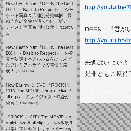
New Best Album「DEEN The Best
http://youtu.be
DX Ⅱ ～Basic to Respect～」ジャ
ケット写真＆店舗別特典絵柄、収
録内容の全貌が明らかに！新アー
ティスト写真も同時公開！
(2026/07/
DEEN 『君がいる夏 E
23)
http://youtu.b
New Best Album「DEEN The Best
DX Ⅱ ～Basic to Respect～」の発
売が決定！本アルバムをひっさげ
来週はいよいよ
たプレミアムライヴの開催も発
表！
(2026/06/24)
是非ともご期待
New Blu-ray ＆ DVD 「ROCK IN
CITY The MOVIE -complete live &
all clips-」のダイジェスト映像が
公開！
(2026/06/17)
『ROCK IN CITY The MOVIE -co
mplete live & all clips-』パネル展＆
パネルプレゼントキャンペーン開