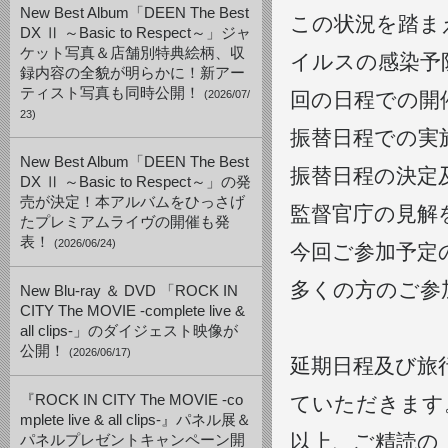
New Best Album「DEEN The Best
この状況を踏ま
DX Ⅱ ～Basic to Respect～」ジャ
ケット写真＆店舗別特典絵柄、収
イルスの感染予
録内容の全貌が明らかに！新アー
ティスト写真も同時公開！
(2026/07/
回の日程での開
23)
振替日程での実
New Best Album「DEEN The Best
振替日程の決定
DX Ⅱ ～Basic to Respect～」の発
売が決定！本アルバムをひっさげ
監督官庁の見解
たプレミアムライヴの開催も発
表！
(2026/06/24)
今回ご参加予定
多くの方のご参
New Blu-ray ＆ DVD 「ROCK IN
CITY The MOVIE -complete live &
all clips-」のダイジェスト映像が
公開！
(2026/06/17)
延期日程及び旅
『ROCK IN CITY The MOVIE -co
ていただきます
mplete live & all clips-』パネル展＆
以上、ご精読の
パネルプレゼントキャンペーン開