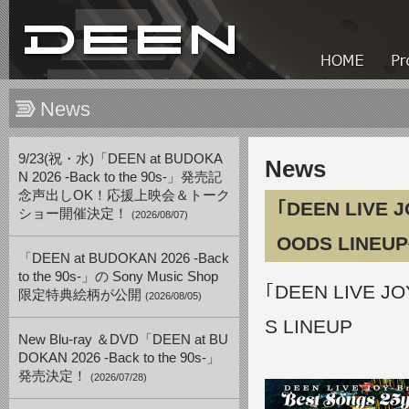
News
9/23(祝・水)「DEEN at BUDOKA
News
N 2026 -Back to the 90s-」発売記
念声出しOK！応援上映会＆トーク
｢DEEN LIVE J
ショー開催決定！
(2026/08/07)
OODS LINE
「DEEN at BUDOKAN 2026 -Back
to the 90s-」の Sony Music Shop
｢DEEN LIVE JO
限定特典絵柄が公開
(2026/08/05)
S LINEUP
New Blu-ray ＆DVD「DEEN at BU
DOKAN 2026 -Back to the 90s-」
発売決定！
(2026/07/28)