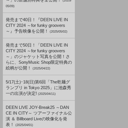
～」の店舗別特典を全公開！
(2025/
05/09)
発売まで40日！『DEEN LIVE IN
CITY 2024 ～for funky groovers
～』予告映像を公開！
(2025/05/02)
発売まで50日！「DEEN LIVE IN
CITY 2024 ～for funky groovers
～」のジャケット写真を公開！さ
らに、SonyMusic Shop限定特典の
絵柄が公開！
(2025/04/22)
5/17(土)･18(日)第6回「The乾麺グ
ランプリ in Tokyo 2025」に池森秀
一の出演が決定!
(2025/04/11)
DEEN LIVE JOY-Break25 ～DAN
CE IN CITY～ ツアーファイナル公
演 ＆ Billboard Liveの映像化を発
表！
(2025/04/01)