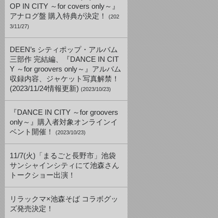
OP IN CITY ～for covers only～』
アナログ盤 購入特典が決定！
(202
3/11/27)
DEEN’s シティポップ・アルバム
三部作 完結編、『DANCE IN CIT
Y ～for groovers only～』アルバム
収録内容、ジャケット写真解禁！
(2023/11/24情報更新)
(2023/10/23)
『DANCE IN CITY ～for groovers
only～』購入者対象オンラインイ
ベント開催！
(2023/10/23)
11/7(火)「まるごと長野市」池袋
サンシャインシティにて池森さん
トークショー出演！
リラックマ×池森そば コラボグッ
ズ発売決定！