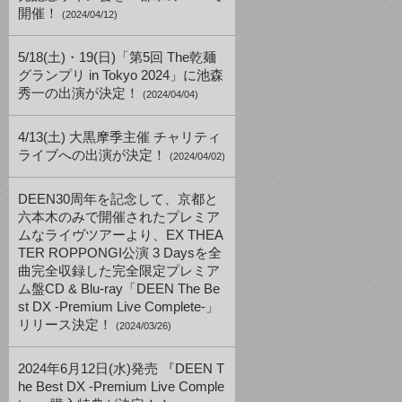
開催！
(2024/04/12)
5/18(土)・19(日)「第5回 The乾麺
グランプリ in Tokyo 2024」に池森
秀一の出演が決定！
(2024/04/04)
4/13(土) 大黒摩季主催 チャリティ
ライブへの出演が決定！
(2024/04/02)
DEEN30周年を記念して、京都と
六本木のみで開催されたプレミア
ムなライヴツアーより、EX THEA
TER ROPPONGI公演 3 Daysを全
曲完全収録した完全限定プレミア
ム盤CD & Blu-ray「DEEN The Be
st DX -Premium Live Complete-」
リリース決定！
(2024/03/26)
2024年6月12日(水)発売 『DEEN T
he Best DX -Premium Live Comple