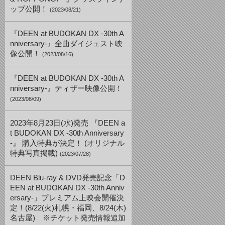
ップ公開！
(2023/08/21)
『DEEN at BUDOKAN DX -30th A
nniversary-』全曲ダイジェスト映
像公開！
(2023/08/16)
『DEEN at BUDOKAN DX -30th A
nniversary-』ティザー映像公開！
(2023/08/09)
2023年8月23日(水)発売 『DEEN a
t BUDOKAN DX -30th Anniversary
-』 購入特典が決定！ (オリジナル
特典写真掲載)
(2023/07/28)
DEEN Blu-ray & DVD発売記念「D
EEN at BUDOKAN DX -30th Anniv
ersary-」プレミアム上映会開催決
定！(8/22(火)札幌・福岡、8/24(木)
名古屋) ※チケット発売情報追加