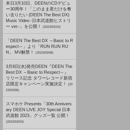
本日3月10日、DEENのCDデビュ
ー30周年！「このまま君だけを奪
い去りたい (DEEN The Best DX)
Music Video -日本武道館ヒストリ
ー ver.-」を公開！
(2023/03/10)
「DEEN The Best DX ～Basic to R
espect～」より「RUN RUN RU
N」 MV解禁！
(2023/03/08)
3月8日(水)発売DEEN『DEEN The
Best DX ～Basic to Respect～』
リリース記念 タワーレコード新宿
店限定キャンペーン実施決定！
(20
23/03/06)
スマホケ Presents「30th Annivers
ary DEEN LIVE JOY Special 日本
武道館 2023」グッズ一覧 公開！
(2023/03/03)