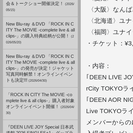
会＆トークショー開催決定！
(2026/
〈大阪〉なんば
05/15)
〈北海道〉ユナ
New Blu-ray ＆DVD 「ROCK IN C
ITY The MOVIE -complete live & all
〈福岡〉ユナイ
clips-」の購入特典絵柄が公開！
(2
・チケット：¥3
026/05/20)
New Blu-ray ＆DVD 「ROCK IN C
ITY The MOVIE -complete live & all
・内容：
clips-」の発売が決定！ジャケット
写真同時解禁！オンラインイベン
｢DEEN LIVE JO
トも決定!!!
(2026/04/30)
rCity TOKY
「ROCK IN CITY The MOVIE -co
｢
DEEN AOR NIG
mplete live & all clips-」購入者対象
オンラインイベント開催！
(2026/04/
Live TOKY
30)
メンバーからの
『DEEN LIVE JOY Special 日本武