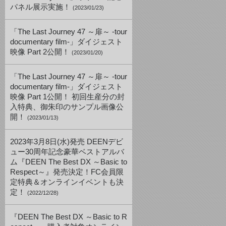
パネル展示実施！
(2023/01/23)
「The Last Journey 47 ～扉～ -tour
documentary film-」ダイジェスト
映像 Part 2公開！
(2023/01/20)
「The Last Journey 47 ～扉～ -tour
documentary film-」ダイジェスト
映像 Part 1公開！ 初回生産分の封
入特典、御朱印のサンプル画像公
開！
(2023/01/13)
2023年3月8日(水)発売 DEENデビ
ュー30周年記念豪華ベストアルバ
ム『DEEN The Best DX ～Basic to
Respect～』発売決定！FC会員限
定特典＆オンラインイベントも決
定！
(2022/12/28)
『DEEN The Best DX ～Basic to R