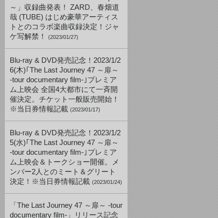
～」収録曲発表！ ZARD、春畑道
哉 (TUBE) はじめ豪華アーティス
トとのコラボ楽曲収録決定！ジャ
ケ写解禁！
(2023/01/27)
Blu-ray & DVD発売記念！2023/1/2
6(木)｢The Last Journey 47 ～扉～
-tour documentary film-｣プレミア
ム上映会 全国4大都市にて一斉開
催決定。チケット一般販売開始！
※当日券情報記載
(2023/01/17)
Blu-ray & DVD発売記念！2023/1/2
5(水)｢The Last Journey 47 ～扉～
-tour documentary film-｣プレミア
ム上映会＆トークショー開催。メ
ンバー2人とのミート＆グリート
決定！※当日券情報記載
(2023/01/24)
「The Last Journey 47 ～扉～ -tour
documentary film-」リリース記念