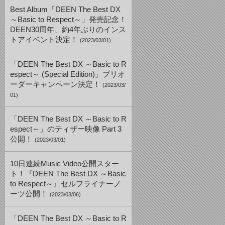
Best Album「DEEN The Best DX
～Basic to Respect～」発売記念！
DEEN30周年、約4年ぶりのインス
トアイベント決定！
(2023/03/01)
「DEEN The Best DX ～Basic to R
espect～ (Special Edition)」プリオ
ーダーキャンペーン決定！
(2023/03/
01)
「DEEN The Best DX ～Basic to R
espect～」のティザー映像 Part 3
公開！
(2023/03/01)
10日連続Music Video公開スター
ト！『DEEN The Best DX ～Basic
to Respect～』セルフライナーノ
ーツ公開！
(2023/03/06)
「DEEN The Best DX ～Basic to R