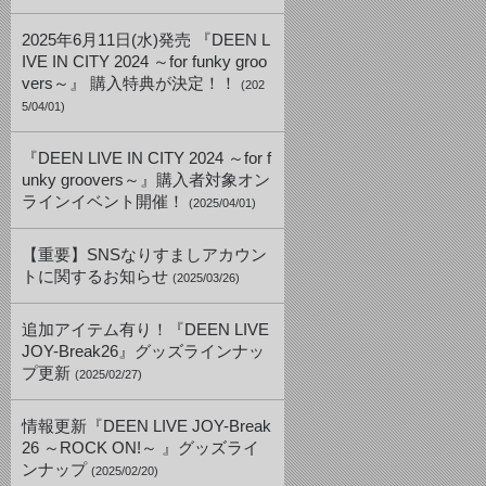
2025年6月11日(水)発売 『DEEN L
IVE IN CITY 2024 ～for funky groo
vers～』 購入特典が決定！！
(202
5/04/01)
『DEEN LIVE IN CITY 2024 ～for f
unky groovers～』購入者対象オン
ラインイベント開催！
(2025/04/01)
【重要】SNSなりすましアカウン
トに関するお知らせ
(2025/03/26)
追加アイテム有り！『DEEN LIVE
JOY-Break26』グッズラインナッ
プ更新
(2025/02/27)
情報更新『DEEN LIVE JOY-Break
26 ～ROCK ON!～ 』グッズライ
ンナップ
(2025/02/20)