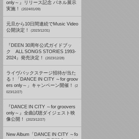
only～』リリース記念 パネル展示
実施！
(2024/01/09)
元旦から10日間連続でMusic Video
公開決定！
(2023/12/31)
『DEEN 30周年公式ガイドブッ
ク ALL SONGS STORIES 1993-
2024』発売決定！
(2023/12/28)
ライヴバックステージ招待が当た
る！「DANCE IN CITY ～for groov
ers only～」キャンペーン開催！
(2
023/12/27)
『DANCE IN CITY ～for groovers
only～』全曲試聴ダイジェスト映
像公開！
(2023/12/27)
New Album「DANCE IN CITY ～fo