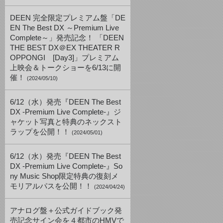
DEEN 完全限定プレミアム盤「DE
EN The Best DX ～Premium Live
Complete～」発売記念！ 「DEEN
THE BEST DX＠EX THEATER R
OPPONGI [Day3]」プレミアム
上映会＆トークショーを6/13に開
催！
(2024/05/10)
6/12（水）発売『DEEN The Best
DX -Premium Live Complete-』ジ
ャケット写真と特典のネックスト
ラップを公開！！
(2024/05/01)
6/12（水）発売『DEEN The Best
DX -Premium Live Complete-』So
ny Music Shop限定特典の復刻メ
モリアルパスを公開！！
(2024/04/24)
アナログ盤＋公式ガイドブック発
売記念サイン会を４都市のHMVで