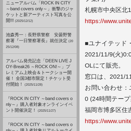
ニューアルバム「ROCK IN CITY
～band covers only～」衝撃のジャ
札幌市中央区北1
ケットと新アーティスト写真を公
https://www.uni
開!!!
(2025/12/12)
池森秀一：長野県警察 安曇野警
察署『一日警察署長』就任決定
(20
■ユナイテッド
25/12/08)
2021/
11/
9(
火)
0:
アルバム発売記念「DEEN LIVE J
OLにて販売。
OY-Break26 ～ROCK ON!～」プ
レミアム上映会＆トークショー開
窓口は、2021/
催！ 全国3都市限定！チケット受
付開始！
(2025/11/28)
お問い合わせ：ユ
0 (
24時間テープ
『ROCK IN CITY ～band covers o
nly～』購入者対象オンラインイベ
福岡市博多区住吉
ント開催決定！
(2025/11/27)
https://www.unit
『ROCK IN CITY ～band covers o
nly～』購入者対象リアルトークイ