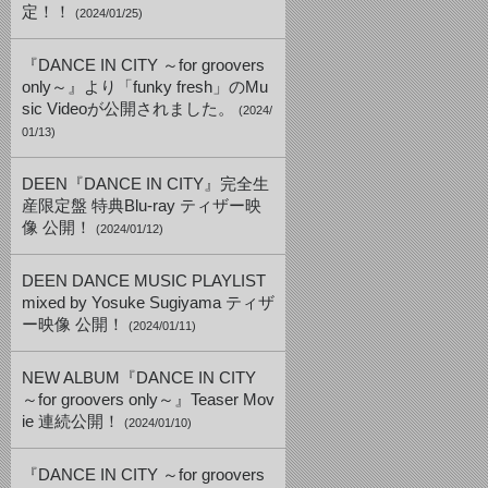
定！！
(2024/01/25)
『DANCE IN CITY ～for groovers
only～』より「funky fresh」のMu
sic Videoが公開されました。
(2024/
01/13)
DEEN『DANCE IN CITY』完全生
産限定盤 特典Blu-ray ティザー映
像 公開！
(2024/01/12)
DEEN DANCE MUSIC PLAYLIST
mixed by Yosuke Sugiyama ティザ
ー映像 公開！
(2024/01/11)
NEW ALBUM『DANCE IN CITY
～for groovers only～』Teaser Mov
ie 連続公開！
(2024/01/10)
『DANCE IN CITY ～for groovers