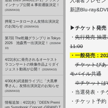
入場者プレゼン
道館 2026 SINGLES+1』グッズラ
インナップ公開 & 事前通販決定！
新譜Blu-ray
(2026/04/16)
押尾コータローさん友情出演決定
のお知らせ
(2026/04/16)
▶︎チケット発売
・
先行発売 抽選エン
第7回 The乾麺グランプリ in Tokyo
2026 池森秀一出演決定！
(2026/04/
11:00
10)
・
一般発売：2021/
4/22(水)に発売されるオーケスト
チケットぴ
ラコンサートの映像作品よりダイ
ジェスト動画が公開！
(2026/04/10)
モバイル共通
4/30(木)武道館ライブに「大黒摩
※チケットは
季さん」友情出演決定のお知らせ
・当選発表・チケッ
(2026/04/10)
・チケット予約
情報追加：4/22(水)「DEEN Premi
um Symphonic Concert -GRAND T