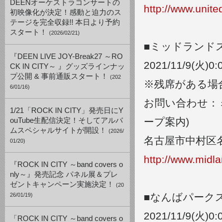
DEENオーケストラコンサートの
http://www.unite
初映像化が決定！感動と迫力のス
テージを完全収録!! 本日より予約
スタート！
(2026/02/21)
■ミッドランド
『DEEN LIVE JOY-Break27 ～RO
2021/11/9(
CK IN CITY～ 』グッズラインナッ
プ公開 & 事前通販スタート！
(202
※残席がある場合
6/01/16)
お問い合わせ：ミッ
1/21「ROCK IN CITY」発売日にY
ープ案内)
ouTube生配信決定！そしてアルバ
ムスペシャルサイトが開設！
(2026/
名古屋市中村区名
01/20)
http://www.midla
『ROCK IN CITY ～band covers o
nly～』発売記念 パネル展＆プレ
ゼントキャンペーン実施決定！
(20
■なんばパーク
26/01/19)
2021/
11/
9(
火)
0:
「ROCK IN CITY ～band covers o