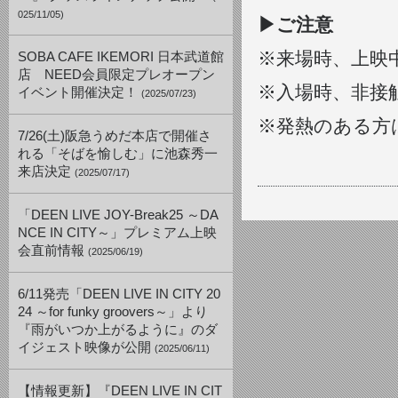
025/11/05)
▶︎ご注意
※来場時、上映
SOBA CAFE IKEMORI 日本武道館
店 NEED会員限定プレオープン
※入場時、非接
イベント開催決定！
(2025/07/23)
※発熱のある方
7/26(土)阪急うめだ本店で開催さ
れる「そばを愉しむ」に池森秀一
来店決定
(2025/07/17)
「DEEN LIVE JOY-Break25 ～DA
NCE IN CITY～」プレミアム上映
会直前情報
(2025/06/19)
6/11発売「DEEN LIVE IN CITY 20
24 ～for funky groovers～」より
『雨がいつか上がるように』のダ
イジェスト映像が公開
(2025/06/11)
【情報更新】『DEEN LIVE IN CIT