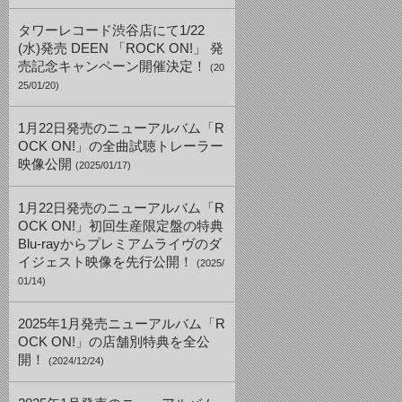
タワーレコード渋谷店にて1/22
(水)発売 DEEN 「ROCK ON!」 発
売記念キャンペーン開催決定！
(20
25/01/20)
1月22日発売のニューアルバム「R
OCK ON!」の全曲試聴トレーラー
映像公開
(2025/01/17)
1月22日発売のニューアルバム「R
OCK ON!」初回生産限定盤の特典
Blu-rayからプレミアムライヴのダ
イジェスト映像を先行公開！
(2025/
01/14)
2025年1月発売ニューアルバム「R
OCK ON!」の店舗別特典を全公
開！
(2024/12/24)