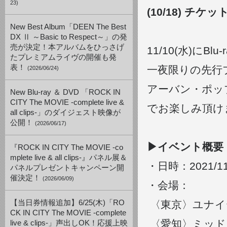
23)
(10/18) チ
New Best Album「DEEN The Best
DX Ⅱ ～Basic to Respect～」の発
売が決定！本アルバムをひっさげ
11/10(水)に
たプレミアムライヴの開催も発
表！
一夜限りの先行
(2026/06/24)
アーバン・ポッ
New Blu-ray ＆ DVD 「ROCK IN
CITY The MOVIE -complete live &
でお楽しみ頂け
all clips-」のダイジェスト映像が
公開！
(2026/06/17)
▶︎
イベント概要
『ROCK IN CITY The MOVIE -co
mplete live & all clips-』パネル展＆
・日時：2021/1
パネルプレゼントキャンペーン開
催決定！
(2026/06/09)
・会場：
【当日券情報追加】6/25(木)「RO
〈東京〉ユナイ
CK IN CITY The MOVIE -complete
〈愛知〉ミッド
live & clips-」声出しOK！応援上映