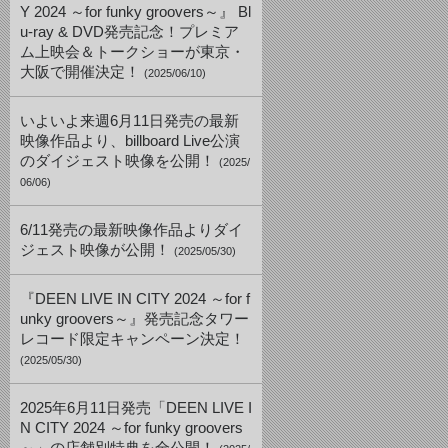
Y 2024 ～for funky groovers～』 Bl
u-ray & DVD発売記念！プレミア
ム上映会＆トークショーが東京・
大阪で開催決定！
(2025/06/10)
いよいよ来週6月11日発売の最新
映像作品より、billboard Live公演
のダイジェスト映像を公開！
(2025/
06/06)
6/11発売の最新映像作品よりダイ
ジェスト映像が公開！
(2025/05/30)
『DEEN LIVE IN CITY 2024 ～for f
unky groovers～』発売記念タワー
レコード限定キャンペーン決定！
(2025/05/30)
2025年6月11日発売「DEEN LIVE I
N CITY 2024 ～for funky groovers