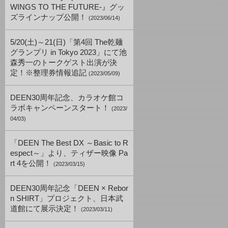
WINGS TO THE FUTURE-』グッ
ズラインナップ公開！
(2023/06/14)
5/20(土)～21(日)「第4回 The乾麺
グランプリ in Tokyo 2023」にて池
森秀一のトークゲスト出演が決
定！※整理券情報追記
(2023/05/09)
DEEN30周年記念、カラオケ館コ
ラボキャンペーンスタート！
(2023/
04/03)
「DEEN The Best DX ～Basic to R
espect～」より、ティザー映像 Pa
rt 4を公開！
(2023/03/15)
DEEN30周年記念「DEEN × Rebor
n SHIRT」プロジェクト、日本武
道館にて展示決定！
(2023/03/11)