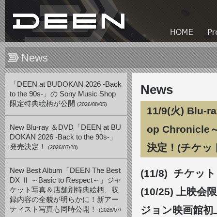
News
「DEEN at BUDOKAN 2026 -Back
News
to the 90s-」の Sony Music Shop
限定特典絵柄が公開
(2026/08/05)
11/9(火) Blu-
New Blu-ray ＆DVD「DEEN at BU
op Chron
DOKAN 2026 -Back to the 90s-」
決定！(チケッ
発売決定！
(2026/07/28)
New Best Album「DEEN The Best
(11/8) チケ
DX Ⅱ ～Basic to Respect～」ジャ
ケット写真＆店舗別特典絵柄、収
(10/25) 上映
録内容の全貌が明らかに！新アー
ジョン映画館初
ティスト写真も同時公開！
(2026/07/