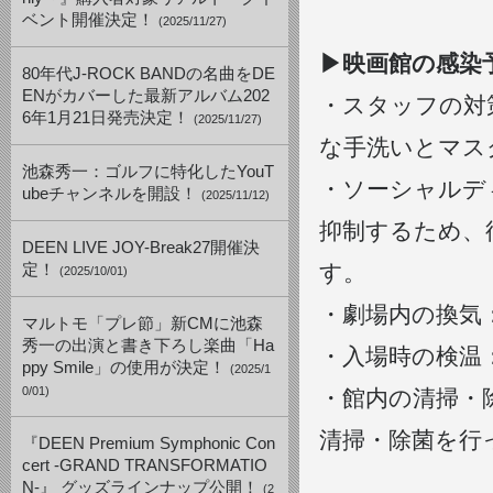
ベント開催決定！
(2025/11/27)
▶︎映画館の感
80年代J-ROCK BANDの名曲をDE
ENがカバーした最新アルバム202
・スタッフの対
6年1月21日発売決定！
(2025/11/27)
な手洗いとマス
池森秀一：ゴルフに特化したYouT
・ソーシャルデ
ubeチャンネルを開設！
(2025/11/12)
抑制するため、
DEEN LIVE JOY-Break27開催決
す。
定！
(2025/10/01)
・劇場内の換気
マルトモ「プレ節」新CMに池森
秀一の出演と書き下ろし楽曲「Ha
・入場時の検温
ppy Smile」の使用が決定！
(2025/1
0/01)
・館内の清掃・
清掃・除菌を行
『DEEN Premium Symphonic Con
cert -GRAND TRANSFORMATIO
N-』 グッズラインナップ公開！
(2