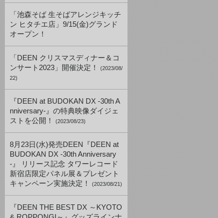
「池森そば 生そばアレンジキッチ
ン ヒタチエ店」9/15(金)グランド
オープン！
「DEEN クリスマスディナー＆コ
ンサート2023」開催決定！
(2023/08/
22)
『DEEN at BUDOKAN DX -30th A
nniversary-』の特典映像ダイジェ
ストを公開！
(2023/08/23)
8月23日(水)発売DEEN『DEEN at
BUDOKAN DX -30th Anniversary
-』 リリース記念 タワーレコード
新宿店限定パネル展＆プレゼント
キャンペーン実施決定！
(2023/08/21)
『DEEN THE BEST DX ～KYOTO
& ROPPONGI～』グッズラインナ