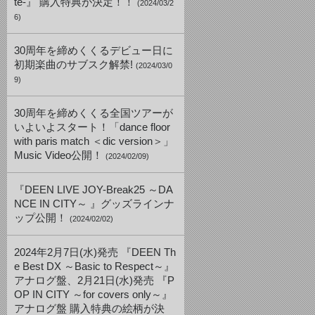
te-』 購入特典が決定！！
(2024/03/2
6)
30周年を締めくくるデビュー日に
初期楽曲のサブスク解禁!
(2024/03/0
9)
30周年を締めくくる全国ツアーが
いよいよスタート！「dance floor
with paris match ＜dic version＞」
Music Video公開！
(2024/02/09)
『DEEN LIVE JOY-Break25 ～DA
NCE IN CITY～ 』グッズラインナ
ップ公開！
(2024/02/02)
2024年2月7日(水)発売 『DEEN Th
e Best DX ～Basic to Respect～』
アナログ盤、2月21日(水)発売 『P
OP IN CITY ～for covers only～』
アナログ盤 購入特典の絵柄が決