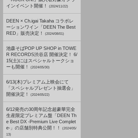
インイベント開催！
(2024/11/22)
DEEN × Ch.igai Takaha コラボレ
ーションワイン「DEEN The Best
RED」販売決定！
(2024/08/01)
池森そばPOP UP SHOP in TOWE
R RECORDS渋谷店 開催決定！ 6/
15(土)にはスペシャルトークショ
ーも開催！
(2024/05/30)
6/13(木)プレミアム上映会にて
「スペシャルプレゼント抽選会」
開催決定！
(2024/05/22)
6/12発売の30周年記念超豪華完全
生産限定プレミアム盤「DEEN Th
e Best DX -Premium Live Complet
e-」の店舗別特典公開！！
(2024/05/
13)