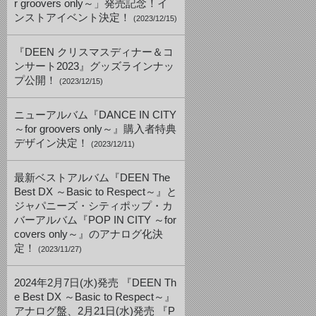
r groovers only～」発売記念！イ
ンストアイベント決定！
(2023/12/15)
『DEEN クリスマスディナー＆コ
ンサート2023』グッズラインナッ
プ公開！
(2023/12/15)
ニューアルバム『DANCE IN CITY
～for groovers only～』購入者特典
デザイン決定！
(2023/12/11)
最新ベストアルバム『DEEN The
Best DX ～Basic to Respect～』と
ジャパニーズ・シティポップ・カ
バーアルバム『POP IN CITY ～for
covers only～』のアナログ化決
定！
(2023/11/27)
2024年2月7日(水)発売 『DEEN Th
e Best DX ～Basic to Respect～』
アナログ盤、2月21日(水)発売 『P