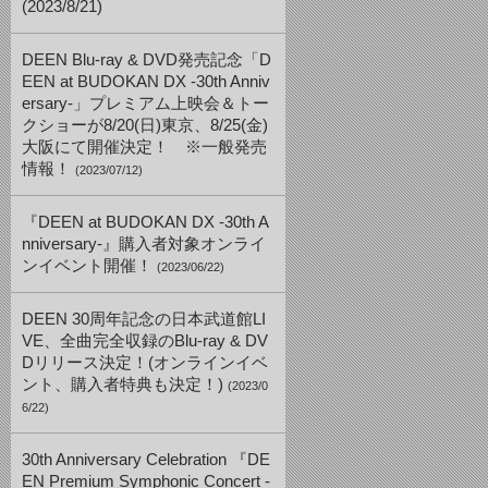
(2023/8/21)
DEEN Blu-ray & DVD発売記念「D
EEN at BUDOKAN DX -30th Anniv
ersary-」プレミアム上映会＆トー
クショーが8/20(日)東京、8/25(金)
大阪にて開催決定！ ※一般発売
情報！
(2023/07/12)
『DEEN at BUDOKAN DX -30th A
nniversary-』購入者対象オンライ
ンイベント開催！
(2023/06/22)
DEEN 30周年記念の日本武道館LI
VE、全曲完全収録のBlu-ray & DV
Dリリース決定！(オンラインイベ
ント、購入者特典も決定！)
(2023/0
6/22)
30th Anniversary Celebration 『DE
EN Premium Symphonic Concert -