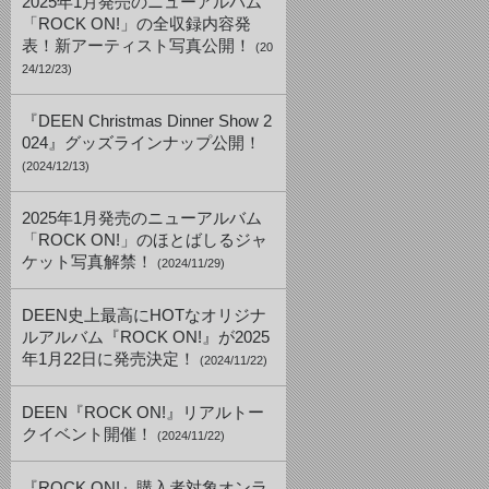
2025年1月発売のニューアルバム
「ROCK ON!」の全収録内容発
表！新アーティスト写真公開！
(20
24/12/23)
『DEEN Christmas Dinner Show 2
024』グッズラインナップ公開！
(2024/12/13)
2025年1月発売のニューアルバム
「ROCK ON!」のほとばしるジャ
ケット写真解禁！
(2024/11/29)
DEEN史上最高にHOTなオリジナ
ルアルバム『ROCK ON!』が2025
年1月22日に発売決定！
(2024/11/22)
DEEN『ROCK ON!』リアルトー
クイベント開催！
(2024/11/22)
『ROCK ON!』購入者対象オンラ