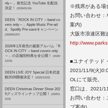
nly～」発売記念 YouTube 生配信
※残席がある場合
決定！
(2026/01/16)
お問い合わせ：なん
DEEN「ROCK IN CITY ～band co
案内)
vers only～」Apple Music Pre-ad
d、Spotify Pre-saveキャンペーン
大阪市浪速区難波中
(2026/01/07)
http://www.park
2026年1月発売の最新アルバム「R
OCK IN CITY ～band covers only
～」の店舗別特典を全公開！
(2025/
■ユナイテッド
12/23)
2021/
11/
9(
火)
0:
DEEN LIVE JOY Special 日本武道
館2026開催決定！
(2025/12/22)
OLにて販売。
窓口は、2021/
DEEN Christmas Dinner Show 202
5グッズラインナップ公開！
(2025/1
お問い合わせ：ユナ
2/15)
プ案内)