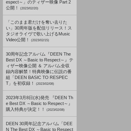
espect～」のティザー映像 Part 2
公開！
(2023/02/20)
「このまま君だけを奪い去りた
い」30周年版を配信リリース！ス
タジオライヴで歌い上げるMusic
Video公開！
(2023/02/15)
30周年記念アルバム『DEEN The
Best DX ～Basic to Respect～』テ
ィザー映像公開 ＆ アルバム全収
録内容解禁！特典映像に伝説の番
組「DEEN BASIC TO RESPEC
T」を初収録！
(2023/02/08)
2023年3月8日(水)発売 『DEEN Th
e Best DX ～Basic to Respect～』
購入特典が決定！！
(2023/02/08)
DEEN 30周年記念アルバム「DEE
N The Best DX ～Basic to Respect