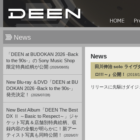
News
「DEEN at BUDOKAN 2026 -Back
News
to the 90s-」の Sony Music Shop
田川伸治 solo ライヴダ
限定特典絵柄が公開
(2026/08/05)
ロ!!!～』公開！
(2018/1
New Blu-ray ＆DVD「DEEN at BU
リリースに先駆けダイジ
DOKAN 2026 -Back to the 90s-」
発売決定！
(2026/07/28)
New Best Album「DEEN The Best
DX Ⅱ ～Basic to Respect～」ジャ
ケット写真＆店舗別特典絵柄、収
録内容の全貌が明らかに！新アー
ティスト写真も同時公開！
(2026/07/