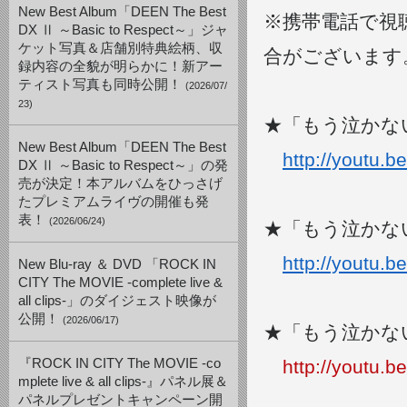
New Best Album「DEEN The Best
※携帯電話で視
DX Ⅱ ～Basic to Respect～」ジャ
ケット写真＆店舗別特典絵柄、収
合がございます
録内容の全貌が明らかに！新アー
ティスト写真も同時公開！
(2026/07/
23)
★「もう泣かないで
New Best Album「DEEN The Best
http://youtu
DX Ⅱ ～Basic to Respect～」の発
売が決定！本アルバムをひっさげ
たプレミアムライヴの開催も発
表！
(2026/06/24)
★「もう泣かない
http://youtu
New Blu-ray ＆ DVD 「ROCK IN
CITY The MOVIE -complete live &
all clips-」のダイジェスト映像が
公開！
(2026/06/17)
★「もう泣かない
『ROCK IN CITY The MOVIE -co
http://youtu.
mplete live & all clips-』パネル展＆
パネルプレゼントキャンペーン開