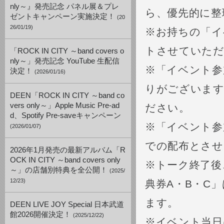
nly～』発売記念 パネル展＆プレ
ら、優先的に整
ゼントキャンペーン実施決定！
(20
26/01/19)
※お持ちの「イ
トさせていた
「ROCK IN CITY ～band covers o
nly～」発売記念 YouTube 生配信
※「イベント参
決定！
(2026/01/16)
りがございます
DEEN「ROCK IN CITY ～band co
vers only～」Apple Music Pre-ad
ださい。
d、Spotify Pre-saveキャンペーン
※「イベント参
(2026/01/07)
での配布とさせ
2026年1月発売の最新アルバム「R
OCK IN CITY ～band covers only
※トーク終了後
～」の店舗別特典を全公開！
(2025/
12/23)
典券A・B・C
ます。
DEEN LIVE JOY Special 日本武道
館2026開催決定！
(2025/12/22)
※イベント当日