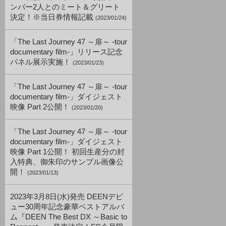
ンバー2人とのミート＆グリート
決定！※当日券情報記載
(2023/01/24)
「The Last Journey 47 ～扉～ -tour
documentary film-」リリース記念
パネル展示実施！
(2023/01/23)
「The Last Journey 47 ～扉～ -tour
documentary film-」ダイジェスト
映像 Part 2公開！
(2023/01/20)
「The Last Journey 47 ～扉～ -tour
documentary film-」ダイジェスト
映像 Part 1公開！ 初回生産分の封
入特典、御朱印のサンプル画像公
開！
(2023/01/13)
2023年3月8日(水)発売 DEENデビ
ュー30周年記念豪華ベストアルバ
ム『DEEN The Best DX ～Basic to