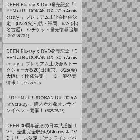
DEEN Blu-ray & DVD発売記念「D
EEN at BUDOKAN DX -30th Anniv
ersary-」プレミアム上映会開催決
定！(8/22(火)札幌・福岡、8/24(木)
名古屋) ※チケット発売情報追加
(2023/8/21)
DEEN Blu-ray & DVD発売記念「D
EEN at BUDOKAN DX -30th Anniv
ersary-」プレミアム上映会＆トー
クショーが8/20(日)東京、8/25(金)
大阪にて開催決定！ ※一般発売
情報！
(2023/07/12)
『DEEN at BUDOKAN DX -30th A
nniversary-』購入者対象オンライ
ンイベント開催！
(2023/06/22)
DEEN 30周年記念の日本武道館LI
VE、全曲完全収録のBlu-ray & DV
Dリリース決定！(オンラインイベ