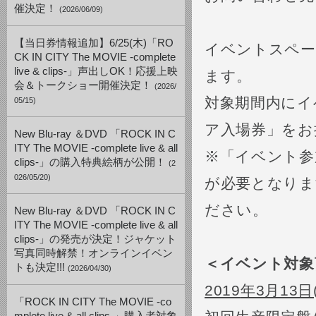
催決定！
(2026/06/09)
【当日券情報追加】6/25(木)「RO
イベントスペー
CK IN CITY The MOVIE -complete
live & clips-」声出しOK！応援上映
ます。
会＆トークショー開催決定！
(2026/
対象期間内にイ
05/15)
ア入場券」をお
New Blu-ray ＆DVD 「ROCK IN C
ITY The MOVIE -complete live & all
※「イベント参
clips-」の購入特典絵柄が公開！
(2
026/05/20)
が必要となりま
ださい。
New Blu-ray ＆DVD 「ROCK IN C
ITY The MOVIE -complete live & all
clips-」の発売が決定！ジャケット
写真同時解禁！オンラインイベン
＜イベント対象
トも決定!!!
(2026/04/30)
2019
年3月13日
「ROCK IN CITY The MOVIE -co