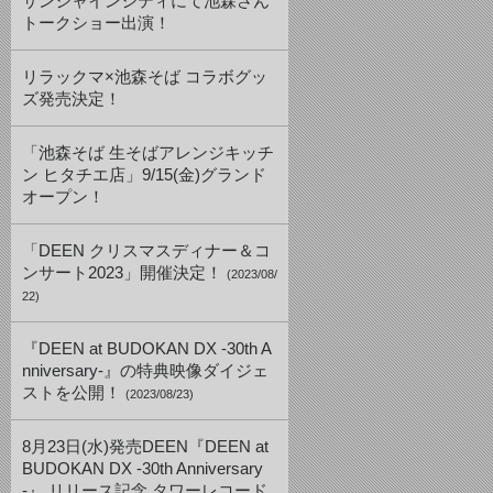
サンシャインシティにて池森さん
トークショー出演！
リラックマ×池森そば コラボグッ
ズ発売決定！
「池森そば 生そばアレンジキッチ
ン ヒタチエ店」9/15(金)グランド
オープン！
「DEEN クリスマスディナー＆コ
ンサート2023」開催決定！
(2023/08/
22)
『DEEN at BUDOKAN DX -30th A
nniversary-』の特典映像ダイジェ
ストを公開！
(2023/08/23)
8月23日(水)発売DEEN『DEEN at
BUDOKAN DX -30th Anniversary
-』 リリース記念 タワーレコード