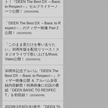
ト！『DEEN The Best DX ～Basic
to Respect～』セルフライナーノ
ーツ公開！
(2023/03/06)
「DEEN The Best DX ～Basic to R
espect～」のティザー映像 Part 2
公開！
(2023/02/20)
「このまま君だけを奪い去りた
い」30周年版を配信リリース！ス
タジオライヴで歌い上げるMusic
Video公開！
(2023/02/15)
30周年記念アルバム『DEEN The
Best DX ～Basic to Respect～』テ
ィザー映像公開 ＆ アルバム全収
録内容解禁！特典映像に伝説の番
組「DEEN BASIC TO RESPEC
T」を初収録！
(2023/02/08)
2023年3月8日(水)発売 『DEEN Th