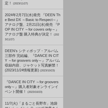
定！
(2023/11/27)
2024年2月7日(水)発売 『DEEN Th
e Best DX ～Basic to Respect～』
アナログ盤、2月21日(水)発売 『P
OP IN CITY ～for covers only～』
アナログ盤 購入特典が決定！
(202
3/11/27)
DEEN’s シティポップ・アルバム
三部作 完結編、『DANCE IN CIT
Y ～for groovers only～』アルバム
収録内容、ジャケット写真解禁！
(2023/11/24情報更新)
(2023/10/23)
『DANCE IN CITY ～for groovers
only～』購入者対象オンラインイ
ベント開催！
(2023/10/23)
11/7(火)「まるごと長野市」池袋