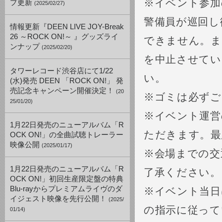
※イベント参加
プ更新
(2025/02/27)
警備員が巡回し
情報更新『DEEN LIVE JOY-Break
26 ～ROCK ON!～ 』グッズライ
できません。ま
ンナップ
(2025/02/20)
を中止させてい
タワーレコード渋谷店にて1/22
い。
(水)発売 DEEN 「ROCK ON!」 発
売記念キャンペーン開催決定！
(20
※ゴミは必ずご
25/01/20)
※イベント運営
1月22日発売のニューアルバム「R
ただきます。最
OCK ON!」の全曲試聴トレーラー
映像公開
(2025/01/17)
※会場までの交
1月22日発売のニューアルバム「R
了承ください。
OCK ON!」初回生産限定盤の特典
Blu-rayからプレミアムライヴのダ
※イベント当日
イジェスト映像を先行公開！
(2025/
の指示に従って
01/14)