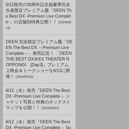
6/12発売の30周年記念超豪華完全
生産限定プレミアム盤「DEEN Th
e Best DX -Premium Live Complet
e-」の店舗別特典公開！！
(2024/05/
13)
DEEN 完全限定プレミアム盤「DE
EN The Best DX ～Premium Live
Complete～」発売記念！ 「DEEN
THE BEST DX＠EX THEATER R
OPPONGI [Day3]」プレミアム
上映会＆トークショーを6/13に開
催！
(2024/05/10)
6/12（水）発売『DEEN The Best
DX -Premium Live Complete-』ジ
ャケット写真と特典のネックスト
ラップを公開！！
(2024/05/01)
6/12（水）発売『DEEN The Best
DX -Premium Live Complete-』So