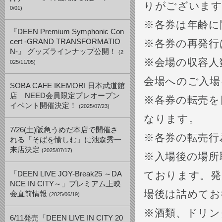
りがございます
0/01)
※各券は年齢に
『DEEN Premium Symphonic Con
cert -GRAND TRANSFORMATIO
※各券の再発行
N-』 グッズラインナップ公開！
(2
※会場の収容人
025/11/05)
会場へのご入場
SOBA CAFE IKEMORI 日本武道館
店 NEED会員限定プレオープン
※各券の転売を
イベント開催決定！
(2025/07/23)
なります。
7/26(土)阪急うめだ本店で開催さ
※各券の転売行
れる「そばを愉しむ」に池森秀一
来店決定
(2025/07/17)
※入場後の場所
ております。発
「DEEN LIVE JOY-Break25 ～DA
NCE IN CITY～」プレミアム上映
場後は詰めてお
会直前情報
(2025/06/19)
※酒類、ドリン
6/11発売「DEEN LIVE IN CITY 20