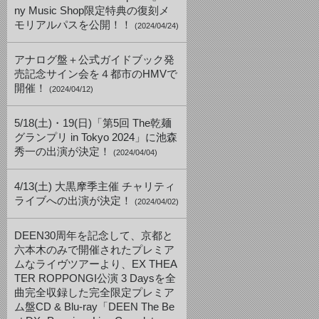
ny Music Shop限定特典の復刻メ
モリアルパスを公開！！
(2024/04/24)
アナログ盤＋公式ガイドブック発
売記念サイン会を４都市のHMVで
開催！
(2024/04/12)
5/18(土)・19(日)「第5回 The乾麺
グランプリ in Tokyo 2024」に池森
秀一の出演が決定！
(2024/04/04)
4/13(土) 大黒摩季主催 チャリティ
ライブへの出演が決定！
(2024/04/02)
DEEN30周年を記念して、京都と
六本木のみで開催されたプレミア
ムなライヴツアーより、EX THEA
TER ROPPONGI公演 3 Daysを全
曲完全収録した完全限定プレミア
ム盤CD & Blu-ray「DEEN The Be