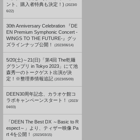
ント、購入者特典も決定！)
(2023/0
6/22)
30th Anniversary Celebration 『DE
EN Premium Symphonic Concert -
WINGS TO THE FUTURE-』グッ
ズラインナップ公開！
(2023/06/14)
5/20(土)～21(日)「第4回 The乾麺
グランプリ in Tokyo 2023」にて池
森秀一のトークゲスト出演が決
定！※整理券情報追記
(2023/05/09)
DEEN30周年記念、カラオケ館コ
ラボキャンペーンスタート！
(2023/
04/03)
「DEEN The Best DX ～Basic to R
espect～」より、ティザー映像 Pa
rt 4を公開！
(2023/03/15)