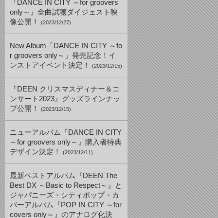
『DANCE IN CITY ～for groovers
only～』全曲試聴ダイジェスト映
像公開！
(2023/12/27)
New Album「DANCE IN CITY ～fo
r groovers only～」発売記念！イ
ンストアイベント決定！
(2023/12/15)
『DEEN クリスマスディナー＆コ
ンサート2023』グッズラインナッ
プ公開！
(2023/12/15)
ニューアルバム『DANCE IN CITY
～for groovers only～』購入者特典
デザイン決定！
(2023/12/11)
最新ベストアルバム『DEEN The
Best DX ～Basic to Respect～』と
ジャパニーズ・シティポップ・カ
バーアルバム『POP IN CITY ～for
covers only～』のアナログ化決