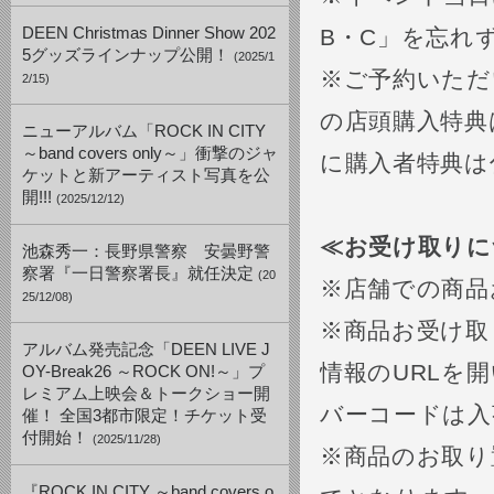
DEEN Christmas Dinner Show 202
B・C」を忘れ
5グッズラインナップ公開！
(2025/1
※ご予約いただ
2/15)
の店頭購入特典
ニューアルバム「ROCK IN CITY
～band covers only～」衝撃のジャ
に購入者特典は
ケットと新アーティスト写真を公
開!!!
(2025/12/12)
≪お受け取りに
池森秀一：長野県警察 安曇野警
察署『一日警察署長』就任決定
(20
※店舗での商品
25/12/08)
※商品お受け取
アルバム発売記念「DEEN LIVE J
情報のURLを
OY-Break26 ～ROCK ON!～」プ
レミアム上映会＆トークショー開
バーコードは入
催！ 全国3都市限定！チケット受
付開始！
(2025/11/28)
※商品のお取り
『ROCK IN CITY ～band covers o