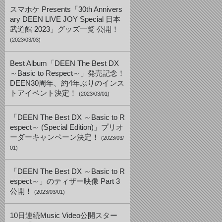
スマホケ Presents「30th Annivers
ary DEEN LIVE JOY Special 日本
武道館 2023」グッズ一覧 公開！
(2023/03/03)
Best Album「DEEN The Best DX
～Basic to Respect～」発売記念！
DEEN30周年、約4年ぶりのインス
トアイベント決定！
(2023/03/01)
「DEEN The Best DX ～Basic to R
espect～ (Special Edition)」プリオ
ーダーキャンペーン決定！
(2023/03/
01)
「DEEN The Best DX ～Basic to R
espect～」のティザー映像 Part 3
公開！
(2023/03/01)
10日連続Music Video公開スター