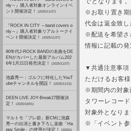
でとなります。
nly～』購入者対象オンラインイベ
ント開催決定！
※お取り置き期
(2025/11/27)
代金は返金致し
『ROCK IN CITY ～band covers o
nly～』購入者対象リアルトークイ
※配送を希望さ
ベント開催決定！
(2025/11/27)
情報に記載の発
80年代J-ROCK BANDの名曲をDE
ENがカバーした最新アルバム202
6年1月21日発売決定！
(2025/11/27)
▼共通注意事項
池森秀一：ゴルフに特化したYouT
ただけるお客様
ubeチャンネルを開設！
(2025/11/12)
※期間内の対象
DEEN LIVE JOY-Break27開催決
タワーレコードホー
定！
(2025/10/01)
対象外となりま
マルトモ「プレ節」新CMに池森
※「イベント参
秀一の出演と書き下ろし楽曲「Ha
ppy Smile」の使用が決定！
(2025/1