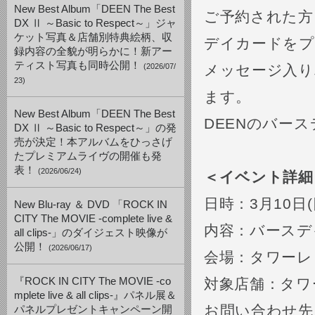
New Best Album「DEEN The Best
ご予約された方
DX Ⅱ ～Basic to Respect～」ジャ
ケット写真＆店舗別特典絵柄、収
デイカードをプ
録内容の全貌が明らかに！新アー
ティスト写真も同時公開！
(2026/07/
メッセージ入り
23)
ます。
New Best Album「DEEN The Best
DEENのバー
DX Ⅱ ～Basic to Respect～」の発
売が決定！本アルバムをひっさげ
たプレミアムライヴの開催も発
表！
(2026/06/24)
＜イベント詳細
日時：3月10日(日
New Blu-ray ＆ DVD 「ROCK IN
CITY The MOVIE -complete live &
内容：バースデ
all clips-」のダイジェスト映像が
公開！
(2026/06/17)
会場：タワーレ
『ROCK IN CITY The MOVIE -co
対象店舗：タワ
mplete live & all clips-』パネル展＆
お問い合わせ先：
パネルプレゼントキャンペーン開