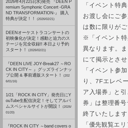
2026年4月22日(水)発売 『DEEN P
「イベント特典
remium Symphonic Concert -GRA
ND TRANSFORMATION-』 購入
お渡し会にご参
特典が決定！！
(2026/02/21)
は数に限りがご
DEENオーケストラコンサートの
※「イベント特
初映像化が決定！感動と迫力のス
テージを完全収録!! 本日より予約
異なります。ま
スタート！
(2026/02/21)
にて掲示とさせ
『DEEN LIVE JOY-Break27 ～RO
「イベント参加
CK IN CITY～ 』グッズラインナッ
プ公開 & 事前通販スタート！
(202
り、7Fエレベ
6/01/16)
ア入場券」と引
1/21「ROCK IN CITY」発売日にY
ouTube生配信決定！そしてアルバ
券」は整理番号
ムスペシャルサイトが開設！
(2026/
終了いたします
01/20)
「優先観覧エリ
『ROCK IN CITY ～band covers o