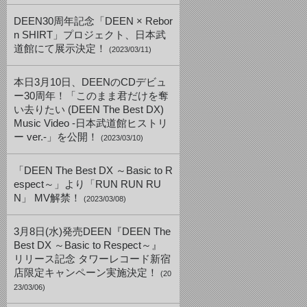
DEEN30周年記念「DEEN × Rebor
n SHIRT」プロジェクト、日本武
道館にて展示決定！
(2023/03/11)
本日3月10日、DEENのCDデビュ
ー30周年！「このまま君だけを奪
い去りたい (DEEN The Best DX)
Music Video -日本武道館ヒストリ
ー ver.-」を公開！
(2023/03/10)
「DEEN The Best DX ～Basic to R
espect～」より「RUN RUN RU
N」 MV解禁！
(2023/03/08)
3月8日(水)発売DEEN『DEEN The
Best DX ～Basic to Respect～』
リリース記念 タワーレコード新宿
店限定キャンペーン実施決定！
(20
23/03/06)