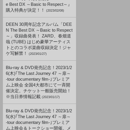
e Best DX ～Basic to Respect～』
購入特典が決定！！
(2023/02/08)
DEEN 30周年記念アルバム「DEE
N The Best DX ～Basic to Respect
～」収録曲発表！ ZARD、春畑道
哉 (TUBE) はじめ豪華アーティス
トとのコラボ楽曲収録決定！ジャ
ケ写解禁！
(2023/01/27)
Blu-ray & DVD発売記念！2023/1/2
6(木)｢The Last Journey 47 ～扉～
-tour documentary film-｣プレミア
ム上映会 全国4大都市にて一斉開
催決定。チケット一般販売開始！
※当日券情報記載
(2023/01/17)
Blu-ray & DVD発売記念！2023/1/2
5(水)｢The Last Journey 47 ～扉～
-tour documentary film-｣プレミア
ム上映会＆トークショー開催。メ