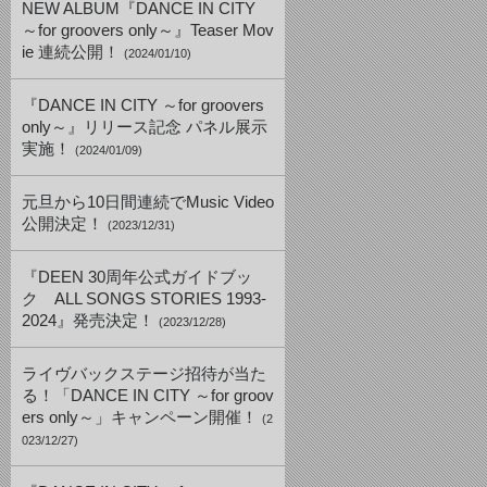
NEW ALBUM『DANCE IN CITY
～for groovers only～』Teaser Mov
ie 連続公開！
(2024/01/10)
『DANCE IN CITY ～for groovers
only～』リリース記念 パネル展示
実施！
(2024/01/09)
元旦から10日間連続でMusic Video
公開決定！
(2023/12/31)
『DEEN 30周年公式ガイドブッ
ク ALL SONGS STORIES 1993-
2024』発売決定！
(2023/12/28)
ライヴバックステージ招待が当た
る！「DANCE IN CITY ～for groov
ers only～」キャンペーン開催！
(2
023/12/27)