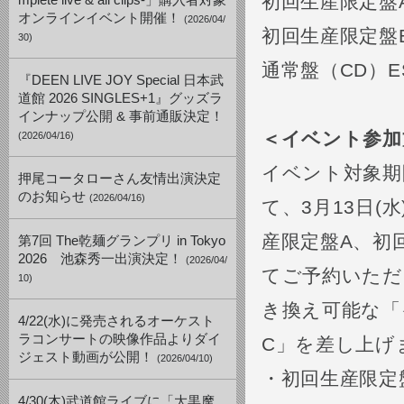
初回生産限定盤A（C
mplete live & all clips-」購入者対象
オンラインイベント開催！
(2026/04/
初回生産限定盤B（C
30)
通常盤（CD）ESC
『DEEN LIVE JOY Special 日本武
道館 2026 SINGLES+1』グッズラ
インナップ公開 & 事前通販決定！
＜イベント参加
(2026/04/16)
イベント対象期
押尾コータローさん友情出演決定
のお知らせ
(2026/04/16)
て、3月13日(
産限定盤A、初
第7回 The乾麺グランプリ in Tokyo
2026 池森秀一出演決定！
(2026/04/
てご予約いただ
10)
き換え可能な「
4/22(水)に発売されるオーケスト
ラコンサートの映像作品よりダイ
C」を差し上げ
ジェスト動画が公開！
(2026/04/10)
・初回生産限定
4/30(木)武道館ライブに「大黒摩