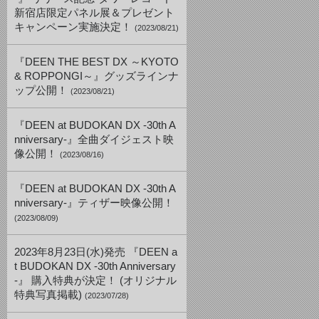
新宿店限定パネル展＆プレゼント
キャンペーン実施決定！
(2023/08/21)
『DEEN THE BEST DX ～KYOTO
& ROPPONGI～』グッズラインナ
ップ公開！
(2023/08/21)
『DEEN at BUDOKAN DX -30th A
nniversary-』全曲ダイジェスト映
像公開！
(2023/08/16)
『DEEN at BUDOKAN DX -30th A
nniversary-』ティザー映像公開！
(2023/08/09)
2023年8月23日(水)発売 『DEEN a
t BUDOKAN DX -30th Anniversary
-』 購入特典が決定！ (オリジナル
特典写真掲載)
(2023/07/28)