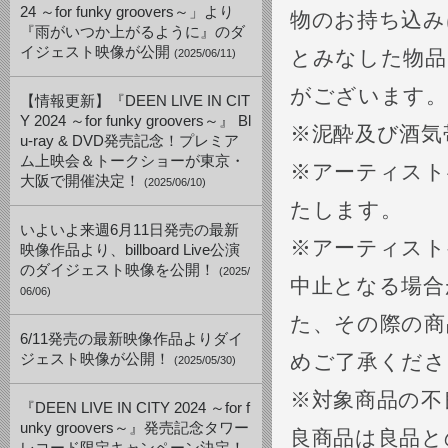
24 ～for funky groovers～」より
物のお持ち込み
『雨がいつか上がるように』のダ
イジェスト映像が公開
とみなした物品
(2025/06/11)
がございます。
【情報更新】『DEEN LIVE IN CIT
Y 2024 ～for funky groovers～』 Bl
※泥酔及び酒気
u-ray & DVD発売記念！プレミア
ム上映会＆トークショーが東京・
※アーティスト
大阪で開催決定！
(2025/06/10)
たします。
いよいよ来週6月11日発売の最新
※アーティスト
映像作品より、billboard Live公演
のダイジェスト映像を公開！
(2025/
中止となる場合
06/06)
た、その際の商
6/11発売の最新映像作品よりダイ
めご了承くださ
ジェスト映像が公開！
(2025/05/30)
※対象商品の不
『DEEN LIVE IN CITY 2024 ～for f
unky groovers～』発売記念タワー
良商品は良品と