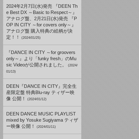
2024年2月7日(水)発売 『DEEN Th
e Best DX ～Basic to Respect～』
アナログ盤、2月21日(水)発売 『P
OP IN CITY ～for covers only～』
アナログ盤 購入特典の絵柄が決
定！！
(2024/01/25)
『DANCE IN CITY ～for groovers
only～』より「funky fresh」のMu
sic Videoが公開されました。
(2024/
01/13)
DEEN『DANCE IN CITY』完全生
産限定盤 特典Blu-ray ティザー映
像 公開！
(2024/01/12)
DEEN DANCE MUSIC PLAYLIST
mixed by Yosuke Sugiyama ティザ
ー映像 公開！
(2024/01/11)