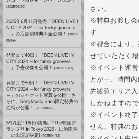
レコード限定キャンペーン決定！
(2025/05/30)
さい。
※特典お渡し会
2025年6月11日発売「DEEN LIVE I
N CITY 2024 ～for funky groovers
す。
～」の店舗別特典を全公開！
(2025/
05/09)
※都合により、
せていただく場
発売まで40日！『DEEN LIVE IN
CITY 2024 ～for funky groovers
※イベント運営
～』予告映像を公開！
(2025/05/02)
万が一、時間内
発売まで50日！「DEEN LIVE IN
CITY 2024 ～for funky groovers
先観覧エリア入
～」のジャケット写真を公開！さ
らに、SonyMusic Shop限定特典の
しかねますので
絵柄が公開！
(2025/04/22)
※イベント終了
5/17(土)･18(日)第6回「The乾麺グ
せん。特典のお
ランプリ in Tokyo 2025」に池森秀
一の出演が決定!
(2025/04/11)
※イベント中は