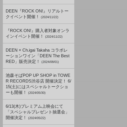
DEEN『ROCK ON!』リアルトー
クイベント開催！
(2024/11/22)
『ROCK ON!』購入者対象オンラ
インイベント開催！
(2024/11/22)
DEEN × Ch.igai Takaha コラボレ
ーションワイン「DEEN The Best
RED」販売決定！
(2024/08/01)
池森そばPOP UP SHOP in TOWE
R RECORDS渋谷店 開催決定！ 6/
15(土)にはスペシャルトークショ
ーも開催！
(2024/05/30)
6/13(木)プレミアム上映会にて
「スペシャルプレゼント抽選会」
開催決定！
(2024/05/22)