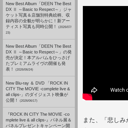
New Best Album「DEEN The Best
DX Ⅱ ～Basic to Respect～」ジャ
ケット写真＆店舗別特典絵柄、収
録内容の全貌が明らかに！新アー
ティスト写真も同時公開！
(2026/07/
23)
New Best Album「DEEN The Best
DX Ⅱ ～Basic to Respect～」の発
売が決定！本アルバムをひっさげ
たプレミアムライヴの開催も発
表！
(2026/06/24)
New Blu-ray ＆ DVD 「ROCK IN
CITY The MOVIE -complete live &
all clips-」のダイジェスト映像が
公開！
(2026/06/17)
『ROCK IN CITY The MOVIE -co
また、「悲しみ
mplete live & all clips-』パネル展＆
パネルプレゼントキャンペーン開