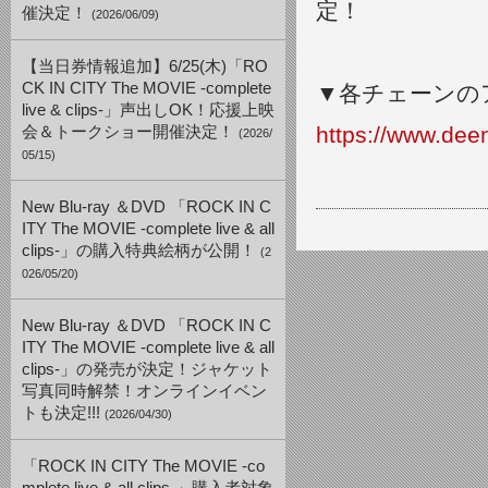
定！
催決定！
(2026/06/09)
【当日券情報追加】6/25(木)「RO
CK IN CITY The MOVIE -complete
▼各チェーンの
live & clips-」声出しOK！応援上映
https://www.dee
会＆トークショー開催決定！
(2026/
05/15)
New Blu-ray ＆DVD 「ROCK IN C
ITY The MOVIE -complete live & all
clips-」の購入特典絵柄が公開！
(2
026/05/20)
New Blu-ray ＆DVD 「ROCK IN C
ITY The MOVIE -complete live & all
clips-」の発売が決定！ジャケット
写真同時解禁！オンラインイベン
トも決定!!!
(2026/04/30)
「ROCK IN CITY The MOVIE -co