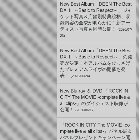
New Best Album「DEEN The Best
DX Ⅱ ～Basic to Respect～」ジャ
ケット写真＆店舗別特典絵柄、収
録内容の全貌が明らかに！新アー
ティスト写真も同時公開！
(2026/07/
23)
New Best Album「DEEN The Best
DX Ⅱ ～Basic to Respect～」の発
売が決定！本アルバムをひっさげ
たプレミアムライヴの開催も発
表！
(2026/06/24)
New Blu-ray ＆ DVD 「ROCK IN
CITY The MOVIE -complete live &
all clips-」のダイジェスト映像が
公開！
(2026/06/17)
『ROCK IN CITY The MOVIE -co
mplete live & all clips-』パネル展＆
パネルプレゼントキャンペーン開