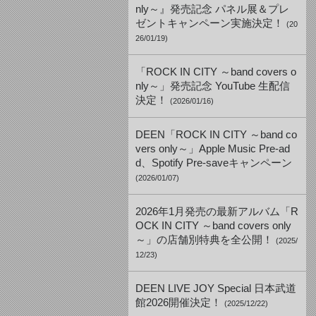
nly～』発売記念 パネル展＆プレ
ゼントキャンペーン実施決定！
(20
26/01/19)
「ROCK IN CITY ～band covers o
nly～」発売記念 YouTube 生配信
決定！
(2026/01/16)
DEEN「ROCK IN CITY ～band co
vers only～」Apple Music Pre-ad
d、Spotify Pre-saveキャンペーン
(2026/01/07)
2026年1月発売の最新アルバム「R
OCK IN CITY ～band covers only
～」の店舗別特典を全公開！
(2025/
12/23)
DEEN LIVE JOY Special 日本武道
館2026開催決定！
(2025/12/22)