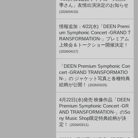
季さん」友情出演決定のお知らせ
(2026/04/10)
情報追加：4/22(水)「DEEN Premi
um Symphonic Concert -GRAND T
RANSFORMATION-」プレミアム
上映会＆トークショー開催決定！
(2026/04/17)
「DEEN Premium Symphonic Con
cert -GRAND TRANSFORMATIO
N-」の ジャケット写真と各種特典
絵柄が公開！
(2026/03/25)
4月22日(水)発売 映像作品「DEEN
Premium Symphonic Concert -GR
AND TRANSFORMATION-」のSo
ny Music Shop限定特典絵柄が決
定！
(2026/03/11)