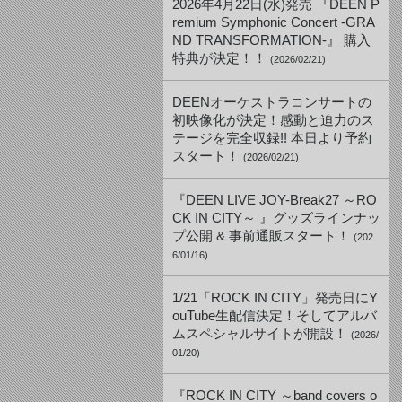
2026年4月22日(水)発売 『DEEN P
remium Symphonic Concert -GRA
ND TRANSFORMATION-』 購入
特典が決定！！
(2026/02/21)
DEENオーケストラコンサートの
初映像化が決定！感動と迫力のス
テージを完全収録!! 本日より予約
スタート！
(2026/02/21)
『DEEN LIVE JOY-Break27 ～RO
CK IN CITY～ 』グッズラインナッ
プ公開 & 事前通販スタート！
(202
6/01/16)
1/21「ROCK IN CITY」発売日にY
ouTube生配信決定！そしてアルバ
ムスペシャルサイトが開設！
(2026/
01/20)
『ROCK IN CITY ～band covers o