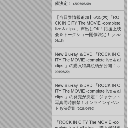
催決定！
(2026/06/09)
【当日券情報追加】6/25(木)「RO
CK IN CITY The MOVIE -complete
live & clips-」声出しOK！応援上映
会＆トークショー開催決定！
(2026/
05/15)
New Blu-ray ＆DVD 「ROCK IN C
ITY The MOVIE -complete live & all
clips-」の購入特典絵柄が公開！
(2
026/05/20)
New Blu-ray ＆DVD 「ROCK IN C
ITY The MOVIE -complete live & all
clips-」の発売が決定！ジャケット
写真同時解禁！オンラインイベン
トも決定!!!
(2026/04/30)
「ROCK IN CITY The MOVIE -co