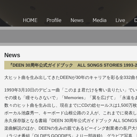
HOME
HOME
Profile
News
Media
News
『DEEN 30周年公式ガイドブック ALL SONGS STORIES 199
大ヒット曲を生み出してきたDEENが30年のキャリアを彩る全332
1993年3月10日のデビュー曲「このまま君だけを奪い去りたい」で
その後も「瞳そらさないで」「Memories」「翼を広げて」「永遠
数々のヒット曲を生み出し、現在までにCDの総セールスは1,500万
ボーカル池森秀一、キーボード山根公路の２人が、これまでに発表し
永久保存版となる書籍『DEEN 30周年公式ガイドブック ALL SONGS ST
楽曲解説のほか、DEENの生みの親であるビーイング創業者の長戸
（ラジオ番組「OLDIES GOODIES」より一部抜粋)、グラビア写