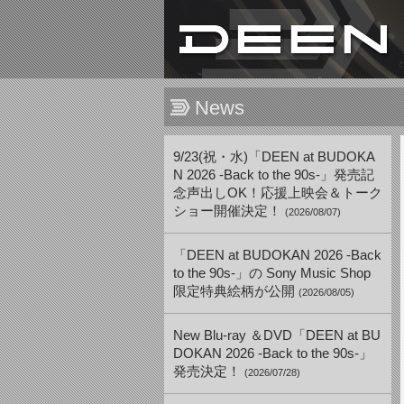
News
9/23(祝・水)「DEEN at BUDOKA
N 2026 -Back to the 90s-」発売記
念声出しOK！応援上映会＆トーク
ショー開催決定！
(2026/08/07)
「DEEN at BUDOKAN 2026 -Back
to the 90s-」の Sony Music Shop
限定特典絵柄が公開
(2026/08/05)
New Blu-ray ＆DVD「DEEN at BU
DOKAN 2026 -Back to the 90s-」
発売決定！
(2026/07/28)