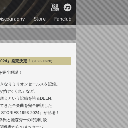
YouTube
iTunes
Live
Discography
Store
Fanclub
3-2024』発売決定！
(2023/12/28)
曲を完全解説！
いきなりミリオンセールスを記録。
をあずけてくれ」など、
枚超えという記録を誇るDEEN。
てきた全楽曲を完全解説した
ORIES 1993-2024』が登場！
大幸氏と池森秀一の特別対談
真、関係者からのメッセージ、