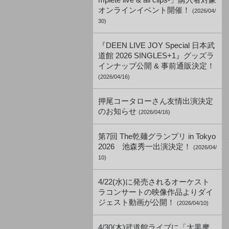
mplete live & all clips-」購入者対象
オンラインイベント開催！
(2026/04/
30)
『DEEN LIVE JOY Special 日本武
道館 2026 SINGLES+1』グッズラ
インナップ公開 & 事前通販決定！
(2026/04/16)
押尾コータローさん友情出演決定
のお知らせ
(2026/04/16)
第7回 The乾麺グランプリ in Tokyo
2026 池森秀一出演決定！
(2026/04/
10)
4/22(水)に発売されるオーケスト
ラコンサートの映像作品よりダイ
ジェスト動画が公開！
(2026/04/10)
4/30(木)武道館ライブに「大黒摩