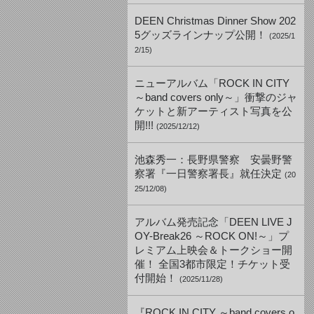
DEEN Christmas Dinner Show 202
5グッズラインナップ公開！
(2025/1
2/15)
ニューアルバム「ROCK IN CITY
～band covers only～」衝撃のジャ
ケットと新アーティスト写真を公
開!!!
(2025/12/12)
池森秀一：長野県警察 安曇野警
察署『一日警察署長』就任決定
(20
25/12/08)
アルバム発売記念「DEEN LIVE J
OY-Break26 ～ROCK ON!～」プ
レミアム上映会＆トークショー開
催！ 全国3都市限定！チケット受
付開始！
(2025/11/28)
『ROCK IN CITY ～band covers o