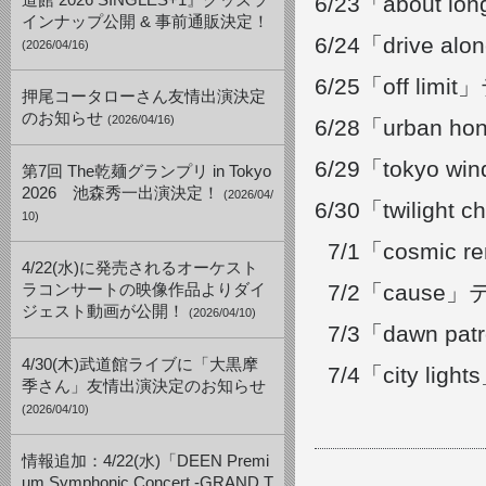
道館 2026 SINGLES+1』グッズラ
6/23「about 
インナップ公開 & 事前通販決定！
6/24「drive
(2026/04/16)
6/25「off li
押尾コータローさん友情出演決定
のお知らせ
(2026/04/16)
6/28「urban 
6/29「tokyo
第7回 The乾麺グランプリ in Tokyo
2026 池森秀一出演決定！
(2026/04/
6/30「twilig
10)
7/1
「cosmic 
4/22(水)に発売されるオーケスト
7/2
「cause
ラコンサートの映像作品よりダイ
ジェスト動画が公開！
(2026/04/10)
7/3
「dawn p
4/30(木)武道館ライブに「大黒摩
7/4
「city li
季さん」友情出演決定のお知らせ
(2026/04/10)
情報追加：4/22(水)「DEEN Premi
um Symphonic Concert -GRAND T