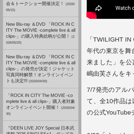
会＆トークショー開催決定！
(2026/
05/15)
New Blu-ray ＆DVD 「ROCK IN C
ITY The MOVIE -complete live & all
clips-」の購入特典絵柄が公開！
(2
「TWILIGHT I
026/05/20)
年代の東京を舞
New Blu-ray ＆DVD 「ROCK IN C
来ました」を公
ITY The MOVIE -complete live & all
clips-」の発売が決定！ジャケット
嶋由芙さんをキ
写真同時解禁！オンラインイベン
トも決定!!!
(2026/04/30)
7/7発売のアルバム「
「ROCK IN CITY The MOVIE -co
て、全10作品
mplete live & all clips-」購入者対象
オンラインイベント開催！
(2026/04/
の公式YouTu
30)
『DEEN LIVE JOY Special 日本武